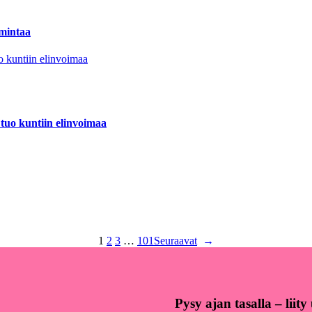
imintaa
tuo kuntiin elinvoimaa
1
2
3
…
101
Seuraavat
→
Pysy ajan tasalla – liit