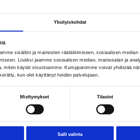
, mutta talouskasvusta ei saa luopua
Yksityiskohdat
itä
en voidaan jättää historiaan
mme sisällön ja mainosten räätälöimiseen, sosiaalisen median
iseen. Lisäksi jaamme sosiaalisen median, mainosalan ja analy
, miten käytät sivustoamme. Kumppanimme voivat yhdistää näitä t
n kerätty, kun olet käyttänyt heidän palvelujaan.
mpäri Suomea
Mieltymykset
Tilastot
nen ja energian säästäminen
Salli valinta