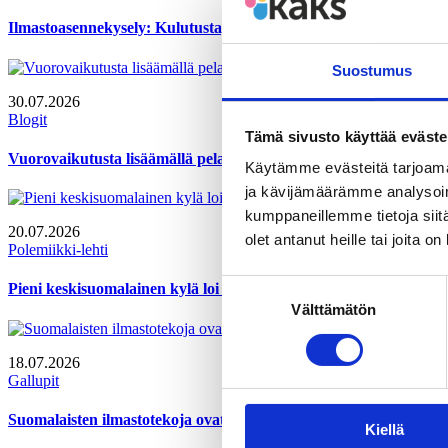
Ilmastoasennekysely: Kulutustapoja pitää muuttaa kestävämmiksi
Suostumus
30.07.2026
Blogit
Tämä sivusto käyttää eväste
Vuorovaikutusta lisäämällä pelastusalan autoritäärinen johtamin
Käytämme evästeitä tarjoama
ja kävijämäärämme analysoim
kumppaneillemme tietoja siitä
20.07.2026
olet antanut heille tai joita o
Polemiikki-lehti
Suostumuksen
Pieni keskisuomalainen kylä loi festivaalin, joka kerää väkeä y
Välttämätön
valinta
18.07.2026
Gallupit
Suomalaisten ilmastotekoja ovat kierrätys, kulutuksesta tinkimi
Kiellä