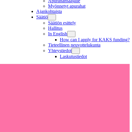
Apurahansaajalle
Myönnetyt apurahat
Ajankohtaista
Säätiö
Säätiön esittely
Hallitus
In English
How can I apply for KAKS funding?
Tieteellinen neuvottelukunta
Yhteystiedot
Laskutustiedot