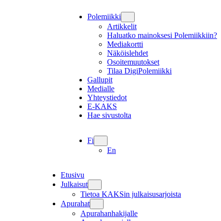
Polemiikki
Artikkelit
Haluatko mainoksesi Polemiikkiin?
Mediakortti
Näköislehdet
Osoitemuutokset
Tilaa DigiPolemiikki
Gallupit
Medialle
Yhteystiedot
E-KAKS
Hae sivustolta
Fi
En
Etusivu
Julkaisut
Tietoa KAKSin julkaisusarjoista
Apurahat
Apurahanhakijalle