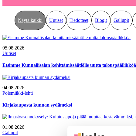
Näytä kaikki
Uutiset
Tiedotteet
Blogit
Gallupit
05.08.2026
Uutiset
Etsimme Kunnallisalan kehittämissäätiölle uutta talouspäällikköä
04.08.2026
Polemiikki-lehti
Kirjakaupasta kunnan sydämeksi
01.08.2026
Gallupit