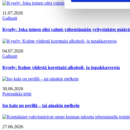
11.07.2026
Gallupit
Kysely: Joka toinen olisi valmis vähentämään yritystukien määr
04.07.2026
Gallupit
Kysely: Kolme viidestä korottaisi alkoholi- ja tupakkaveroja
30.06.2026
Polemiikki-lehti
Iso kala on perillä – tai ainakin melkein
27.06.2026