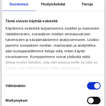
Toimistomme esteettömyystiedot
Suostumus
Yksityiskohdat
Tietoja
Laskutustiedot
Hallitus
Tämä sivusto käyttää evästeitä
Toimiston henkilöstö
Käytämme evästeitä tarjoamamme sisällön ja mainosten
räätälöimiseen, sosiaalisen median ominaisuuksien
tukemiseen ja kävijämäärämme analysoimiseen. Lisäksi
jaamme sosiaalisen median, mainosalan ja analytiikka-
Satu Perjo
alan kumppaneillemme tietoja siitä, miten käytät
satu.perjo@kaks.fi
+358400720874
sosiaalinen media, verkkosivut,
sivustoamme. Kumppanimme voivat yhdistää näitä
viestinnän kehittäminen
tietoja muihin tietoihin, joita olet antanut heille tai joita on
kerätty, kun olet käyttänyt heidän palvelujaan.
Sami Borg
Suostumuksen
sami.borg@kaks.fi
+358503450811
Säätiön julkaisutoiminta,
Välttämätön
valinta
apurahahaku, apurahapäätösten valmistelu, gallupit
Mieltymykset