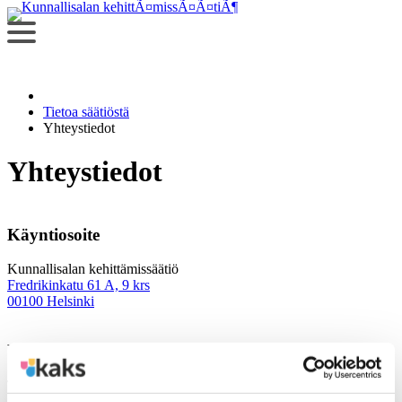
Siirry
sisältöön
Tietoa säätiöstä
Yhteystiedot
Yhteystiedot
Käyntiosoite
Kunnallisalan kehittämissäätiö
Fredrikinkatu 61 A, 9 krs
00100 Helsinki
Yhteys
Toimisto:
kaks@kaks.fi