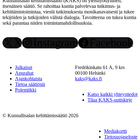
Kunnallisalan kehittämissäätiö (KAKS) on yleishyödyllinen,
itsenäinen säätiö. Se rahoittaa kuntia palvelevaa tutkimus- ja
kehittämistoimintaa, viestii tutkimuksesta monikanavaisesti ja tukee
tekijöiden ja tutkijoiden välistä dialogia. Tavoitteena on tukea kuntia
sekä parantaa niiden toimintamahdollisuuksia.
X
Instagram
Facebook
Julkaisut
Fredrikinkatu 61 A, 9 krs
Apurahat
00100 Helsinki
Ajankohtaista
kaks@kaks.fi
Tietoa säätiöstä
Polemiikki
Katso kaikki yhteystiedot
Tilaa KAKS-uutiskirje
© Kunnallisalan kehittämissäätiö 2026
Mediakortti
Tietosuojaseloste