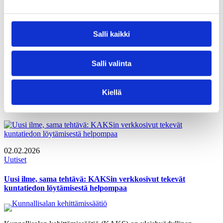
Satu mukana näissä
Salli kaikki
Salli valinta
17.03.2026
Tiedotteet
Kiellä
KAKSin uusi puheenjohtajisto ja hallituksen jäsenet
esittäytyvät
02.02.2026
Uutiset
Uusi ilme, sama tehtävä: KAKSin verkkosivut tekevät
kuntatiedon löytämisestä helpompaa