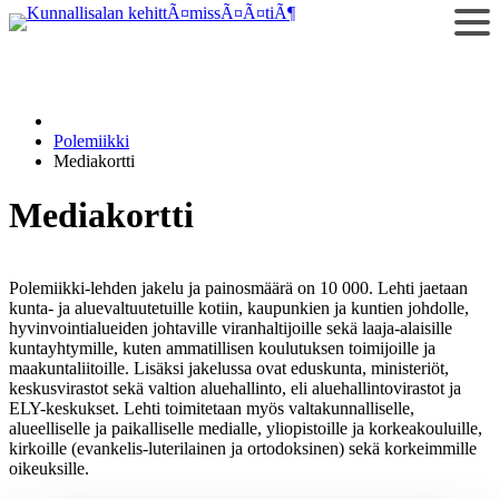
Siirry
sisältöön
Polemiikki
Mediakortti
Mediakortti
Polemiikki-lehden jakelu ja painosmäärä on 10 000. Lehti jaetaan
kunta- ja aluevaltuutetuille kotiin, kaupunkien ja kuntien johdolle,
hyvinvointialueiden johtaville viranhaltijoille sekä laaja-alaisille
kuntayhtymille, kuten ammatillisen koulutuksen toimijoille ja
maakuntaliitoille. Lisäksi jakelussa ovat eduskunta, ministeriöt,
keskusvirastot sekä valtion aluehallinto, eli aluehallintovirastot ja
ELY-keskukset. Lehti toimitetaan myös valtakunnalliselle,
alueelliselle ja paikalliselle medialle, yliopistoille ja korkeakouluille,
kirkoille (evankelis-luterilainen ja ortodoksinen) sekä korkeimmille
oikeuksille.