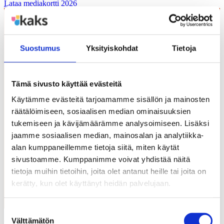
Lataa mediakortti 2026
Suostumus
Yksityiskohdat
Tietoja
Tämä sivusto käyttää evästeitä
Käytämme evästeitä tarjoamamme sisällön ja mainosten
räätälöimiseen, sosiaalisen median ominaisuuksien
tukemiseen ja kävijämäärämme analysoimiseen. Lisäksi
jaamme sosiaalisen median, mainosalan ja analytiikka-
Kaipaatko oivaltavia ja inspiroivia
alan kumppaneillemme tietoja siitä, miten käytät
lukuhetkiä?
sivustoamme. Kumppanimme voivat yhdistää näitä
tietoja muihin tietoihin, joita olet antanut heille tai joita on
Tilaa DigiPolemiikki suoraan sähköpostiisi ja kuulet
kerätty, kun olet käyttänyt heidän palvelujaan.
kehittävimmät kuntakuulumiset ensimmäisten joukossa!
Tilaa DigiPolemiikki
Suostumuksen
Välttämätön
valinta