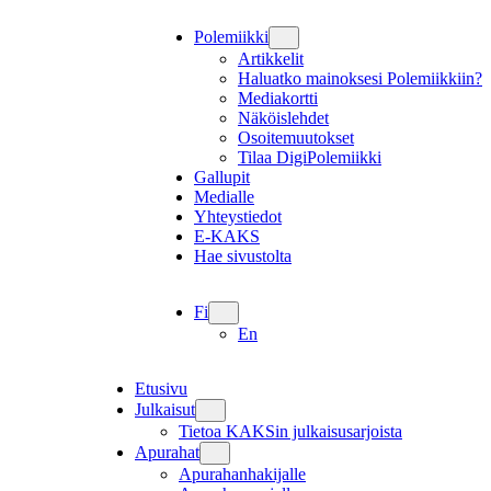
Polemiikki
Artikkelit
Haluatko mainoksesi Polemiikkiin?
Mediakortti
Näköislehdet
Osoitemuutokset
Tilaa DigiPolemiikki
Gallupit
Medialle
Yhteystiedot
E-KAKS
Hae sivustolta
Fi
En
Etusivu
Julkaisut
Tietoa KAKSin julkaisusarjoista
Apurahat
Apurahanhakijalle