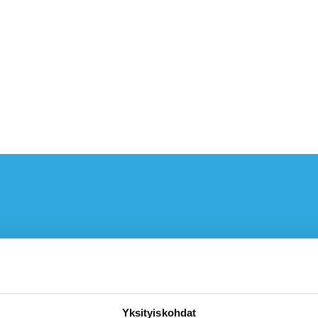
kset ja puheenvuorot
isen sektorin
siantuntijoiden
Yksityiskohdat