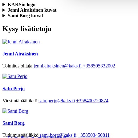
KAKSin logo
Jenni Airaksinen kuvat
Sami Borg kuvat
Kysy lisätietoja
Jenni Airaksinen
Toimitusjohtaja
jenni.airaksinen@kaks.fi
+358505332002
Satu Perjo
Viestintäpäällikkö
satu.perjo@kaks.fi
+358400720874
Sami Borg
Tutkimuspäällikkö
sami.borg@kaks.fi
+358503450811