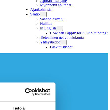
Apurahansaajalle
Myönnetyt apurahat
Ajankohtaista
Säätiö
Säätiön esittely
Hallitus
In English
How can I apply for KAKS funding?
Tieteellinen neuvottelukunta
Yhteystiedot
Laskutustiedot
Tietoja