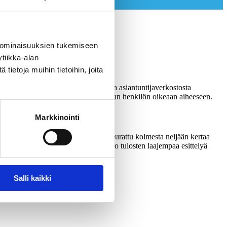
 ominaisuuksien tukemiseen
ökulmia ja keskustelunavauksia.
tiikka-alan
ietoja muihin tietoihin, joita
vaa asiantuntijan KAKSin tutkimus- ja asiantuntijaverkostosta
 sinua eteenpäin ja yhdistämme oikean henkilön oikeaan aiheeseen.
Markkinointi
 ovat kuntailmapuntarit, joilla on seurattu kolmesta neljään kertaa
liittyy yleensä erillinen tutkimusosio tulosten laajempaa esittelyä
Salli kaikki
on kautta.