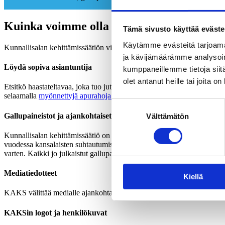
Kuinka voimme olla avuksi?
Tämä sivusto käyttää eväste
Käytämme evästeitä tarjoama
Kunnallisalan kehittämissäätiön viestinnän tavoitteena on tarjota kunt
ja kävijämäärämme analysoim
Löydä sopiva asiantuntija
kumppaneillemme tietoja siitä
olet antanut heille tai joita o
Etsitkö haastateltavaa, joka tuo juttuusi tutkittua tietoa, laajempaa 
selaamalla
myönnettyjä apurahoja ja rahoittamiamme hankkeita
. Voit
Suostumuksen
Gallupaineistot ja ajankohtaiset uutiset
Välttämätön
valinta
Kunnallisalan kehittämissäätiö on monitoroinut 1990-luvulta alkaen suo
vuodessa kansalaisten suhtautumista ajankohtaisiin asioihin kyselyainei
varten. Kaikki jo julkaistut gallupaineistot löydät omalta
gallup-sivul
Mediatiedotteet
Kiellä
KAKS välittää medialle ajankohtaisimmat tiedotteet, tutkimukset ja p
KAKSin logot ja henkilökuvat