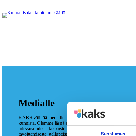
Medialle
KAKS välittää medialle ajankohtaisimmat tiedotteet, tutkimu
kunnista. Olemme läsnä siellä, missä kuntien, alueiden ja julk
tulevaisuudesta keskustellaan. Tältä sivulta löydät lisätietoa a
Suostumus
tavoittamisesta, gallupeista ja mediatiedotteistamme.