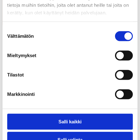
tietoja muihin tietoihin, joita olet antanut heille tai joita on
Tilaa DigiPolemiikki suoraan sähköpostiisi ja kuulet
kehittävimmät kuntakuulumiset ensimmäisten joukossa!
kerätty, kun olet käyttänyt heidän palvelujaan.
Tilaa DigiPolemiikki
Suostumuksen
Välttämätön
valinta
Mieltymykset
Tilastot
Markkinointi
Liity edelläkävijöiden seuraan – tilaa
KAKSin uutiskirje
Salli kaikki
Älä jää yksin – kuntia on helpompi kehittää KAKSin.
Liity kuntakentän kuplivaan ja kehittävimpään
Salli valinta