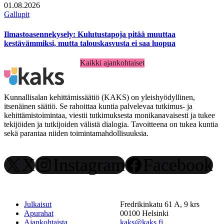
01.08.2026
Gallupit
Ilmastoasennekysely: Kulutustapoja pitää muuttaa
kestävämmiksi, mutta talouskasvusta ei saa luopua
Kaikki ajankohtaiset
Kunnallisalan kehittämissäätiö (KAKS) on yleishyödyllinen,
itsenäinen säätiö. Se rahoittaa kuntia palvelevaa tutkimus- ja
kehittämistoimintaa, viestii tutkimuksesta monikanavaisesti ja tukee
tekijöiden ja tutkijoiden välistä dialogia. Tavoitteena on tukea kuntia
sekä parantaa niiden toimintamahdollisuuksia.
X
Instagram
Facebook
Julkaisut
Fredrikinkatu 61 A, 9 krs
Apurahat
00100 Helsinki
Ajankohtaista
kaks@kaks.fi