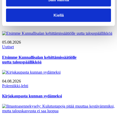
tutkijoiden, tekijöiden ja toteuttajien yhteisöön.
Tilaa uutiskirje
Kiellä
Ajankohtaista
05.08.2026
Uutiset
Etsimme Kunnallisalan kehittämissäätiölle
uutta talouspäällikköä
04.08.2026
Polemiikki-lehti
Kirjakaupasta kunnan sydämeksi