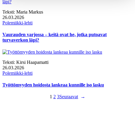
Teksti:
Maria Markus
26.03.2026
Polemiikki-lehti
Vaurauden varjossa – keitä ovat he, jotka putoavat
turvaverkon läpi?
Teksti:
Kirsi Haapamatti
26.03.2026
Polemiikki-lehti
Työttömyyden hoidosta lankeaa kunnille iso lasku
1
2
3
Seuraavat
→