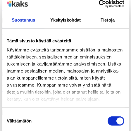
Ratkaisurahasto Effekt riskirahoittaa yhteistä hyvää
Suostumus
Yksityiskohdat
Tietoja
Teksti:
Maria Markus
Tämä sivusto käyttää evästeitä
26.03.2026
Polemiikki-lehti
Käytämme evästeitä tarjoamamme sisällön ja mainosten
räätälöimiseen, sosiaalisen median ominaisuuksien
Valtionosuusuudistuksen kaatuminen syventää kuntien
vastakkainasettelua
tukemiseen ja kävijämäärämme analysoimiseen. Lisäksi
jaamme sosiaalisen median, mainosalan ja analytiikka-
alan kumppaneillemme tietoja siitä, miten käytät
26.03.2026
sivustoamme. Kumppanimme voivat yhdistää näitä
Polemiikki-lehti
tietoja muihin tietoihin, joita olet antanut heille tai joita on
kerätty, kun olet käyttänyt heidän palvelujaan.
Hyviä uutisia kunnista
Suostumuksen
Välttämätön
valinta
26.03.2026