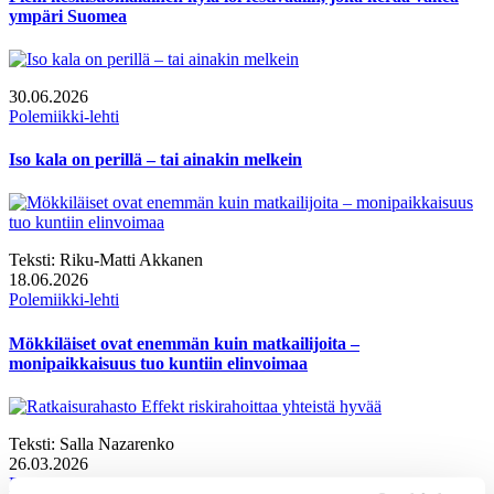
ympäri Suomea
30.06.2026
Polemiikki-lehti
Iso kala on perillä – tai ainakin melkein
Teksti:
Riku-Matti Akkanen
18.06.2026
Polemiikki-lehti
Mökkiläiset ovat enemmän kuin matkailijoita –
monipaikkaisuus tuo kuntiin elinvoimaa
Teksti:
Salla Nazarenko
26.03.2026
Polemiikki-lehti