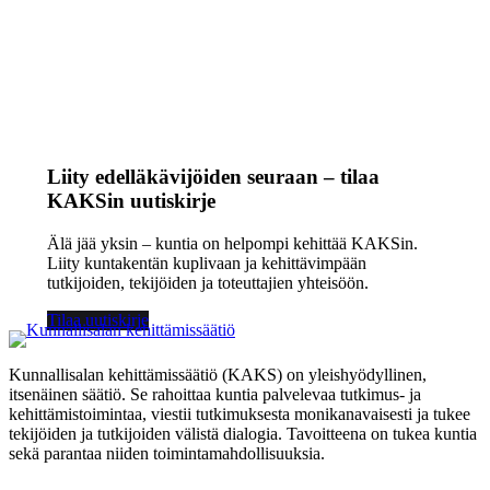
Liity edelläkävijöiden seuraan – tilaa
KAKSin uutiskirje
Älä jää yksin – kuntia on helpompi kehittää KAKSin.
Liity kuntakentän kuplivaan ja kehittävimpään
tutkijoiden, tekijöiden ja toteuttajien yhteisöön.
Tilaa uutiskirje
Kunnallisalan kehittämissäätiö (KAKS) on yleishyödyllinen,
itsenäinen säätiö. Se rahoittaa kuntia palvelevaa tutkimus- ja
kehittämistoimintaa, viestii tutkimuksesta monikanavaisesti ja tukee
tekijöiden ja tutkijoiden välistä dialogia. Tavoitteena on tukea kuntia
sekä parantaa niiden toimintamahdollisuuksia.