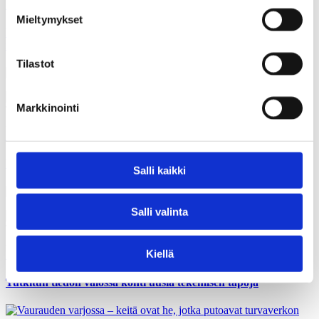
Polemiikki-lehti
Mieltymykset
Kunnat ja hyvinvointialueet yhdyspinnoilla – miten poistetaan
rypyt yhteistyöstä?
Tilastot
Markkinointi
Teksti:
Sami Borg
26.03.2026
Polemiikki-lehti
Vaalitutkimus kertoo demokratiavajeesta hyvinvointialueilla
Salli kaikki
Salli valinta
Teksti:
Jenni Airaksinen
26.03.2026
Kiellä
Polemiikki-lehti
Tutkitun tiedon valossa kohti uusia tekemisen tapoja