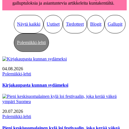
galluptuloksia ja asiantuntevia artikkeleita kuntakentältä.
Näytä kaikki
Uutiset
Tiedotteet
Blogit
Gallupit
Polemiikki-lehti
04.08.2026
Polemiikki-lehti
Kirjakaupasta kunnan sydämeksi
20.07.2026
Polemiikki-lehti
Pieni keskisuomalainen kylä loi festivaalin, joka kerää väkeä