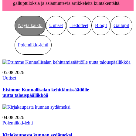
galluptuloksia ja asiantuntevia artikkeleita kuntakentältä.
Näytä kaikki
Uutiset
Tiedotteet
Blogit
Gallupit
Polemiikki-lehti
05.08.2026
Uutiset
Etsimme Kunnallisalan kehittämissäätiölle
uutta talouspäällikköä
04.08.2026
Polemiikki-lehti
Kirjakaupasta kunnan sydämeksi