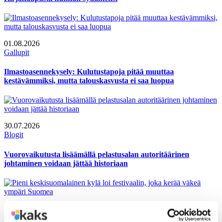
01.08.2026
Gallupit
Ilmastoasennekysely: Kulutustapoja pitää muuttaa
kestävämmiksi, mutta talouskasvusta ei saa luopua
30.07.2026
Blogit
Vuorovaikutusta lisäämällä pelastusalan autoritäärinen
johtaminen voidaan jättää historiaan
20.07.2026
Polemiikki-lehti