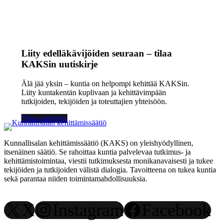
Liity edelläkävijöiden seuraan – tilaa
KAKSin uutiskirje
Älä jää yksin – kuntia on helpompi kehittää KAKSin.
Liity kuntakentän kuplivaan ja kehittävimpään
tutkijoiden, tekijöiden ja toteuttajien yhteisöön.
Tilaa uutiskirje
Kunnallisalan kehittämissäätiö (KAKS) on yleishyödyllinen,
itsenäinen säätiö. Se rahoittaa kuntia palvelevaa tutkimus- ja
kehittämistoimintaa, viestii tutkimuksesta monikanavaisesti ja tukee
tekijöiden ja tutkijoiden välistä dialogia. Tavoitteena on tukea kuntia
sekä parantaa niiden toimintamahdollisuuksia.
X
Instagram
Facebook