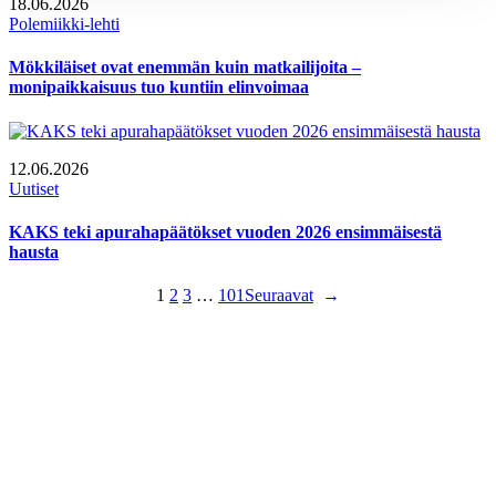
18.06.2026
Polemiikki-lehti
Mökkiläiset ovat enemmän kuin matkailijoita –
monipaikkaisuus tuo kuntiin elinvoimaa
12.06.2026
Uutiset
KAKS teki apurahapäätökset vuoden 2026 ensimmäisestä
hausta
1
2
3
…
101
Seuraavat
→