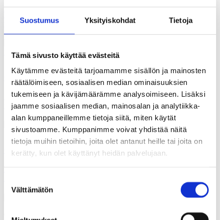
Pieni keskisuomalainen kylä loi festivaalin, joka kerää väkeä
Suostumus
Yksityiskohdat
Tietoja
ympäri Suomea
Tämä sivusto käyttää evästeitä
18.07.2026
Käytämme evästeitä tarjoamamme sisällön ja mainosten
Gallupit
räätälöimiseen, sosiaalisen median ominaisuuksien
tukemiseen ja kävijämäärämme analysoimiseen. Lisäksi
Suomalaisten ilmastotekoja ovat kierrätys, kulutuksesta
tinkiminen ja energian säästäminen
jaamme sosiaalisen median, mainosalan ja analytiikka-
alan kumppaneillemme tietoja siitä, miten käytät
sivustoamme. Kumppanimme voivat yhdistää näitä
tietoja muihin tietoihin, joita olet antanut heille tai joita on
11.07.2026
Gallupit
kerätty, kun olet käyttänyt heidän palvelujaan.
Kysely: Joka toinen olisi valmis vähentämään yritystukien
määrää
Suostumuksen
Välttämätön
valinta
04.07.2026
Mieltymykset