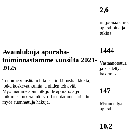
2,6
miljoonaa euroa
apurahoina ja
tukina
1444
Avainlukuja apuraha-
toiminnastamme vuosilta 2021-
Vastaanotettua
2025
ja käsiteltyä
hakemusta
Tuemme vuosittain lukuisia tutkimushankkeita,
jotka koskevat kuntia ja niiden tehtäviä.
147
Myönnämme alan tutkijoille apurahoja ja
tutkimushankerahoitusta. Toteutamme ajoittain
myös suunnattuja hakuja.
Myönnettyä
apurahaa
10,2