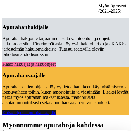
Myöntöprosentti
(2021-2025)
Apurahanhakijalle
Apurahanhakijoille tarjoamme useita vaihtoehtoja ja ohjeita
hakuprosessiin. Tärkeimmät asiat löytyvät hakuohjeista ja eKAKS-
järjestelmän hakulomakkeista. Tutustu saatavilla oleviin
rahoitusmahdollisuuksiin!
Katso hakuajat ja hakuohjeet
Apurahansaajalle
Apurahansaajien ohjeista löytyy tietoa hankkeen käynnistämiseen ja
loppuvaiheen töihin, kuten raportointiin ja viestintään. Lisäksi löydät
tietoa myös apurahan maksatuksesta, mahdollisista
aikataulumuutoksista sekä apurahansaajan velvollisuuksista.
Katso ohjeet apurahansaajille
Myönnämme apurahoja kahdessa