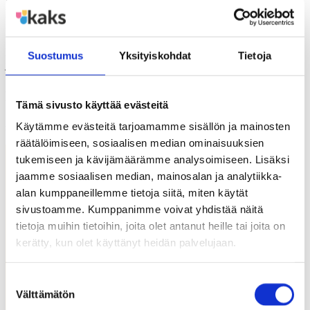
hakujaksossa – päätökset julkaistaan
kotisivuillamme
Ensimmäinen hakumme avautuu tammikuun ensimmäisenä päivänä
Suostumus
Yksityiskohdat
Tietoja
ja päättyy helmikuun viimeinen päivä. Päätökset tästä hausta
tehdään kesäkuussa ja ne julkaistaan kotisivuillamme. Toinen haku
avautuu heinäkuun ensimmäisenä päivänä ja päättyy elokuun
viimeinen päivä. Päätökset tehdään ja julkaistaan joulukuussa.
Tämä sivusto käyttää evästeitä
Kaikki hakijat saavat tiedon apurahapäätöksestään myös
Käytämme evästeitä tarjoamamme sisällön ja mainosten
sähköpostitse.
räätälöimiseen, sosiaalisen median ominaisuuksien
tukemiseen ja kävijämäärämme analysoimiseen. Lisäksi
jaamme sosiaalisen median, mainosalan ja analytiikka-
alan kumppaneillemme tietoja siitä, miten käytät
sivustoamme. Kumppanimme voivat yhdistää näitä
tietoja muihin tietoihin, joita olet antanut heille tai joita on
kerätty, kun olet käyttänyt heidän palvelujaan.
Suostumuksen
Välttämätön
valinta