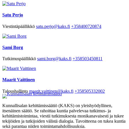
Satu Perjo
Viestintäpäällikkö
satu.perjo@kaks.fi
+358400720874
Sami Borg
Tutkimuspäällikkö
sami.borg@kaks.fi
+358503450811
Maarit Vaittinen
Taloushallinto
maarit.vaittinen@kaks.fi
+358505332002
Kunnallisalan kehittämissäätiö (KAKS) on yleishyödyllinen,
itsenäinen säätiö. Se rahoittaa kuntia palvelevaa tutkimus- ja
kehittämistoimintaa, viestii tutkimuksesta monikanavaisesti ja tukee
tekijöiden ja tutkijoiden välistä dialogia. Tavoitteena on tukea kuntia
sekä parantaa niiden toimintamahdollisuuksia.