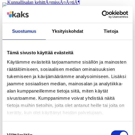
Siirry
sisältöön
Suostumus
Yksityiskohdat
Tietoja
Polemiikki
Tilaa DigiPolemiikki
Tämä sivusto käyttää evästeitä
Tilaa DigiPolemiikki
Käytämme evästeitä tarjoamamme sisällön ja mainosten
räätälöimiseen, sosiaalisen median ominaisuuksien
tukemiseen ja kävijämäärämme analysoimiseen. Lisäksi
Polemiikki-lehti ilmestyy kolmesti vuodessa ja lähetämme lehden
jaamme sosiaalisen median, mainosalan ja analytiikka-
artikkelit digimuodossa sinulle s-postitse. Tervetuloa oivaltavaan
alan kumppaneillemme tietoja siitä, miten käytät
lukijakuntaamme!
sivustoamme. Kumppanimme voivat yhdistää näitä
Etunimi Sukunimi
tietoja muihin tietoihin, joita olet antanut heille tai joita on
Sähköposti
kerätty, kun olet käyttänyt heidän palvelujaan.
Olen
Minulle saa lähettää sähköpostia ja hyväksyn tietojeni käsittelyn
DigiPolemiikin toimittamiseksi
Suostumuksen
Tilaa
Välttämätön