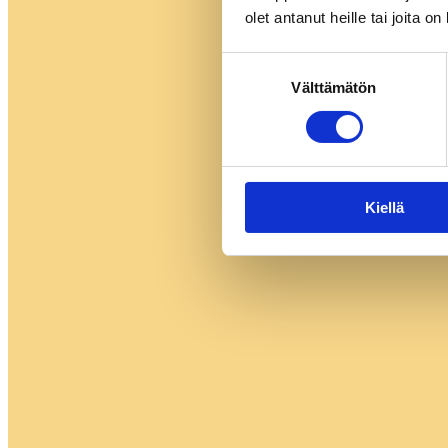
olet antanut heille tai joita o
Suostumuksen
Välttämätön
valinta
Kiellä