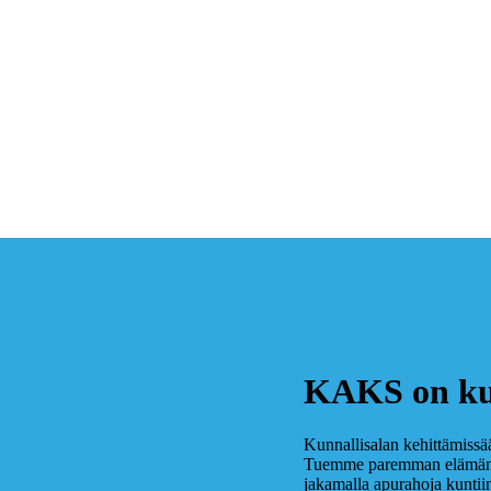
KAKS on kunt
Kunnallisalan kehittämissää
Tuemme paremman elämän ed
jakamalla apurahoja kuntiin