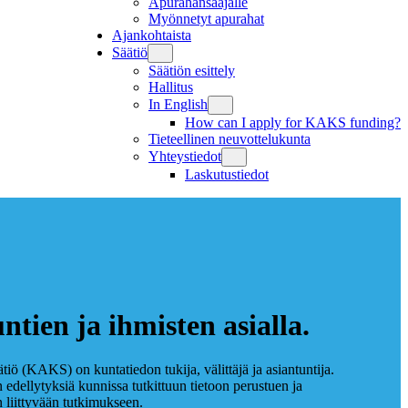
Apurahansaajalle
Myönnetyt apurahat
Ajankohtaista
Säätiö
Säätiön esittely
Hallitus
In English
How can I apply for KAKS funding?
Tieteellinen neuvottelukunta
Yhteystiedot
Laskutustiedot
ien ja ihmisten asialla.
tiö (KAKS) on kuntatiedon tukija, välittäjä ja asiantuntija.
ellytyksiä kunnissa tutkittuun tietoon perustuen ja
 liittyvään tutkimukseen.