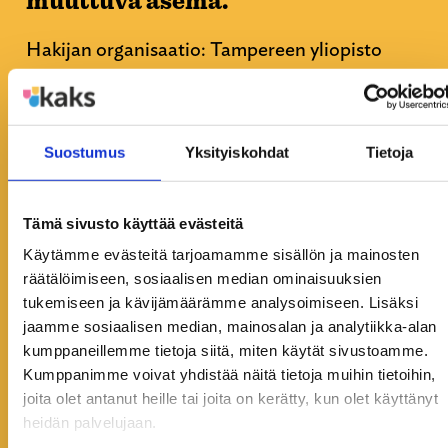
muuttuva asema.
Hakijan organisaatio: Tampereen yliopisto
Rahoituksen saaja: Sofia Heino
Suostumus
Yksityiskohdat
Tietoja
Myöntösumma: 1500 €
Tämä sivusto käyttää evästeitä
Avaa kuvaus
Käytämme evästeitä tarjoamamme sisällön ja mainosten
räätälöimiseen, sosiaalisen median ominaisuuksien
tukemiseen ja kävijämäärämme analysoimiseen. Lisäksi
Matkat
jaamme sosiaalisen median, mainosalan ja analytiikka-alan
2026
kumppaneillemme tietoja siitä, miten käytät sivustoamme.
Kumppanimme voivat yhdistää näitä tietoja muihin tietoihin,
EARLI SIG 14 Conference,
joita olet antanut heille tai joita on kerätty, kun olet käyttänyt
Antwerp, Belgia
heidän palvelujaan.