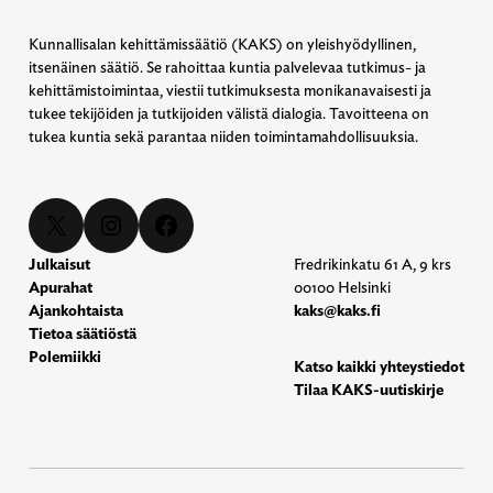
Kunnallisalan kehittämissäätiö (KAKS) on yleishyödyllinen,
itsenäinen säätiö. Se rahoittaa kuntia palvelevaa tutkimus- ja
kehittämistoimintaa, viestii tutkimuksesta monikanavaisesti ja
tukee tekijöiden ja tutkijoiden välistä dialogia. Tavoitteena on
tukea kuntia sekä parantaa niiden toimintamahdollisuuksia.
X
Instagram
Facebook
Julkaisut
Fredrikinkatu 61 A, 9 krs
Apurahat
00100 Helsinki
Ajankohtaista
kaks@kaks.fi
Tietoa säätiöstä
Polemiikki
Katso kaikki yhteystiedot
Tilaa KAKS-uutiskirje