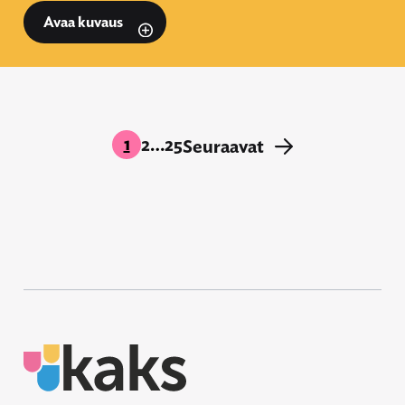
Avaa kuvaus
1
2
…
25
Seuraavat
→