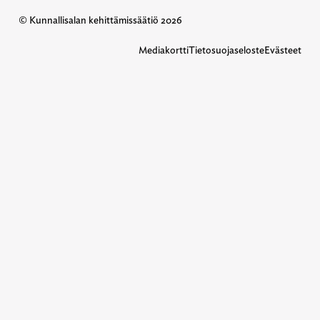
© Kunnallisalan kehittämissäätiö 2026
Mediakortti
Tietosuojaseloste
Evästeet