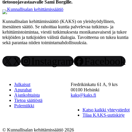
tietosuojavastaavalle Sami Borgille.
Kunnallisalan kehittämissäätiö (KAKS) on yleishyödyllinen,
itsenäinen säätiö. Se rahoittaa kuntia palvelevaa tutkimus- ja
kehittämistoimintaa, viestii tutkimuksesta monikanavaisesti ja tukee
tekijöiden ja tutkijoiden välistä dialogia. Tavoitteena on tukea kuntia
sekä parantaa niiden toimintamahdollisuuksia.
X
Instagram
Facebook
Julkaisut
Fredrikinkatu 61 A, 9 krs
Apurahat
00100 Helsinki
Ajankohtaista
kaks@kaks.fi
Tietoa säätiöstä
Polemiikki
Katso kaikki yhteystiedot
Tilaa KAKS-uutiskirje
© Kunnallisalan kehittämissäätiö 2026