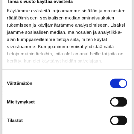
Tämä sivusto käyttää evästeitä
Osoite
Käytämme evästeitä tarjoamamme sisällön ja mainosten
Kunnallisalan kehittämissäätiön lehti- ja
räätälöimiseen, sosiaalisen median ominaisuuksien
tutkimusjulkaisutilaukset
tukemiseen ja kävijämäärämme analysoimiseen. Lisäksi
Markkinointiluvat ja –kiellot
jaamme sosiaalisen median, mainosalan ja analytiikka-
alan kumppaneillemme tietoja siitä, miten käytät
Säännönmukaiset tietolähteet:
sivustoamme. Kumppanimme voivat yhdistää näitä
Rekisteröidyltä itseltään (esim. verkkosivuston lomakkeiden
tietoja muihin tietoihin, joita olet antanut heille tai joita on
kautta)
kerätty, kun olet käyttänyt heidän palvelujaan.
Julkisista lähteistä ja rekistereistä
Suostumuksen
Yrityksen toiminnan yhteydessä kertyvistä tiedoista
Välttämätön
valinta
Tietojen säännönmukaiset luovutukset ja tietojen siirto EU
tai
ETA ulkopuolelle:
Tietoja ei säännönmukaisesti luovuteta
kolmansille osapuolille.
Mieltymykset
Rekisterin suojauksen periaatteet:
Rekisterin käsittelyssä
noudatetaan huolellisuutta ja tietojärjestelmien avulla käsiteltävät
tiedot suojataan asianmukaisesti. Kun rekisteritietoja säilytetään
Tilastot
Internet-palvelimilla, niiden laitteiston fyysisestä ja digitaalisesta
tietoturvasta huolehditaan asiaankuuluvasti. Rekisterinpitäjä