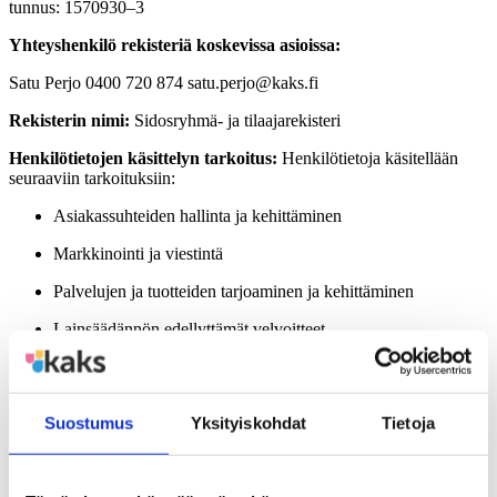
tunnus: 1570930–3
Yhteyshenkilö rekisteriä koskevissa asioissa:
Satu Perjo 0400 720 874 satu.perjo@kaks.fi
Rekisterin nimi:
Sidosryhmä- ja tilaajarekisteri
Henkilötietojen käsittelyn tarkoitus:
Henkilötietoja käsitellään
seuraaviin tarkoituksiin:
Asiakassuhteiden hallinta ja kehittäminen
Markkinointi ja viestintä
Palvelujen ja tuotteiden tarjoaminen ja kehittäminen
Lainsäädännön edellyttämät velvoitteet
Rekisterin tietosisältö:
Rekisteri voi sisältää seuraavia tietoja:
Nimi
Suostumus
Yksityiskohdat
Tietoja
Sähköpostiosoite
Puhelinnumero