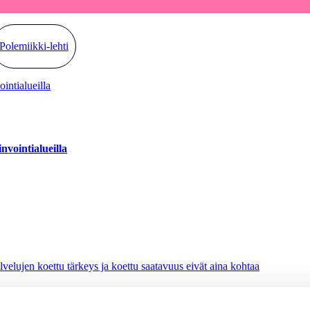
Polemiikki-lehti
nvointialueilla