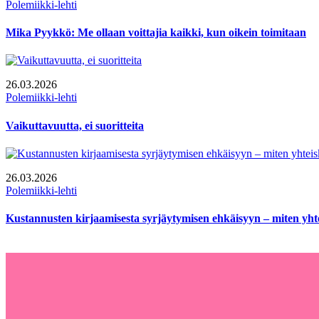
Polemiikki-lehti
Mika Pyykkö: Me ollaan voittajia kaikki, kun oikein toimitaan
26.03.2026
Polemiikki-lehti
Vaikuttavuutta, ei suoritteita
26.03.2026
Polemiikki-lehti
Kustannusten kirjaamisesta syrjäytymisen ehkäisyyn – miten yhtei