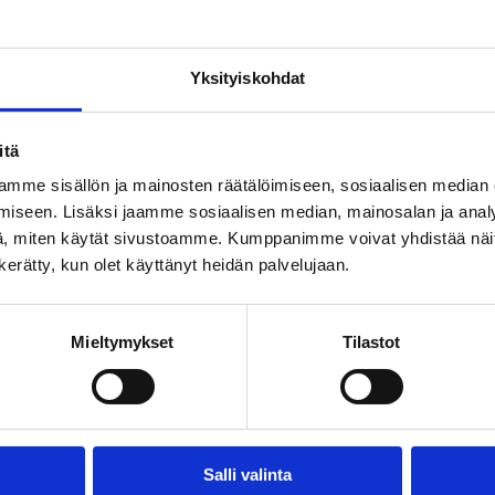
 palvelujen koettu tärkeys ja koettu saatavuus eivät aina kohtaa
Yksityiskohdat
itä
lle joutuminen on otettava vakavasti
mme sisällön ja mainosten räätälöimiseen, sosiaalisen median
iseen. Lisäksi jaamme sosiaalisen median, mainosalan ja analy
, miten käytät sivustoamme. Kumppanimme voivat yhdistää näitä t
n kerätty, kun olet käyttänyt heidän palvelujaan.
utta enemmistö pitää vanhustenhuoltoa riittämättömänä
Mieltymykset
Tilastot
Salli valinta