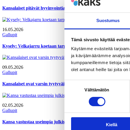
Kansalaiset pitävät hyvinvointialueiden palveluja tärkeinä, mutta
Suostumus
16.05.2026
Gallupit
Tämä sivusto käyttää eväste
Kysely: Velkajarru koetaan tarpeelliseksi ja EU:n tarkkailuluoka
Käytämme evästeitä tarjoama
ja kävijämäärämme analysoim
kumppaneillemme tietoja siitä
09.05.2026
olet antanut heille tai joita o
Gallupit
Suostumuksen
Kansalaiset ovat varsin tyytyväisiä kotikuntansa palveluihin, m
Välttämätön
valinta
02.05.2026
Gallupit
Kansa vastustaa useimpia julkisen talouden säästötoimia
Kiellä