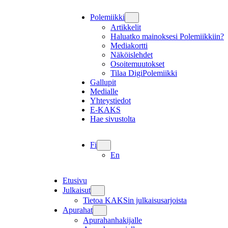
Polemiikki
Artikkelit
Haluatko mainoksesi Polemiikkiin?
Mediakortti
Näköislehdet
Osoitemuutokset
Tilaa DigiPolemiikki
Gallupit
Medialle
Yhteystiedot
E-KAKS
Hae sivustolta
Fi
En
Etusivu
Julkaisut
Tietoa KAKSin julkaisusarjoista
Apurahat
Apurahanhakijalle