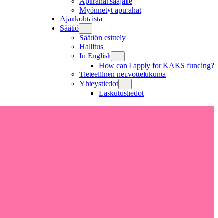
Apurahansaajalle
Myönnetyt apurahat
Ajankohtaista
Säätiö
Säätiön esittely
Hallitus
In English
How can I apply for KAKS funding?
Tieteellinen neuvottelukunta
Yhteystiedot
Laskutustiedot