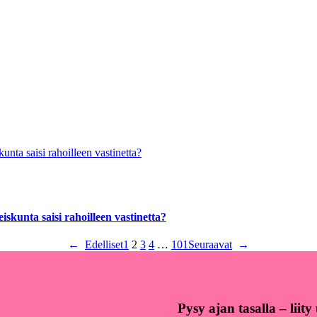
skunta saisi rahoilleen vastinetta?
←
Edelliset
1
2
3
4
…
101
Seuraavat
→
Pysy ajan tasalla – liit