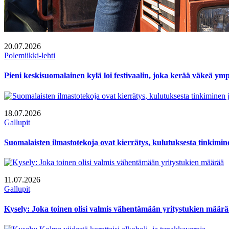
20.07.2026
Polemiikki-lehti
Pieni keskisuomalainen kylä loi festivaalin, joka kerää väkeä y
18.07.2026
Gallupit
Suomalaisten ilmastotekoja ovat kierrätys, kulutuksesta tinkimi
11.07.2026
Gallupit
Kysely: Joka toinen olisi valmis vähentämään yritystukien määr