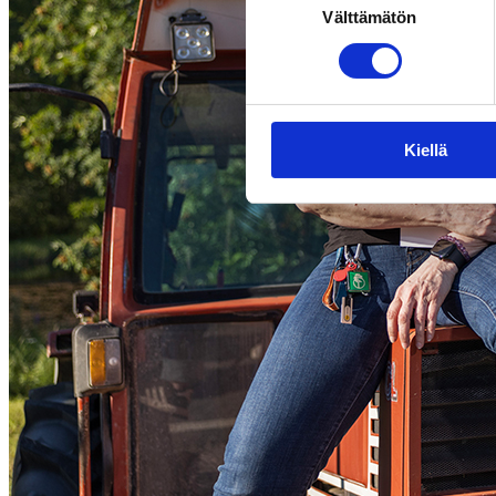
Välttämätön
valinta
Kiellä