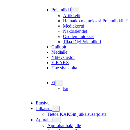
Polemiikki
Artikkelit
Haluatko mainoksesi Polemiikkiin?
Mediakortti
Näköislehdet
Osoitemuutokset
Tilaa DigiPolemiikki
Gallupit
Medialle
Yhteystiedot
E-KAKS
Hae sivustolta
Fi
En
Etusivu
Julkaisut
Tietoa KAKSin julkaisusarjoista
Apurahat
Apurahanhakijalle