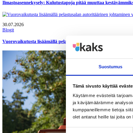
Ilmastoasennekysely: Kulutustapoja pitää muuttaa kestävämmiksi
30.07.2026
Blogit
Vuorovaikutusta lisäämällä pelastusalan autoritäärinen johtamin
Suostumus
Tämä sivusto käyttää eväste
Käytämme evästeitä tarjoama
ja kävijämäärämme analysoim
kumppaneillemme tietoja siitä
olet antanut heille tai joita o
Suostumuksen