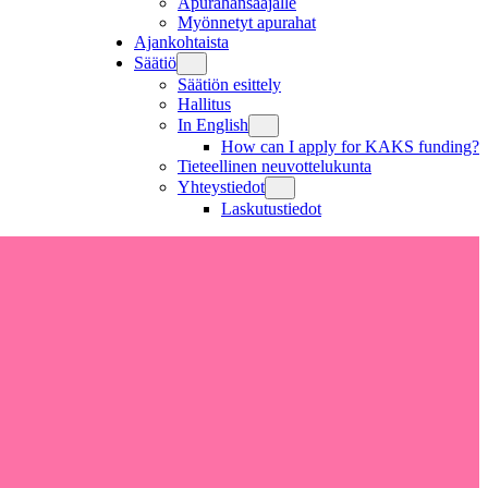
Apurahansaajalle
Myönnetyt apurahat
Ajankohtaista
Säätiö
Säätiön esittely
Hallitus
In English
How can I apply for KAKS funding?
Tieteellinen neuvottelukunta
Yhteystiedot
Laskutustiedot