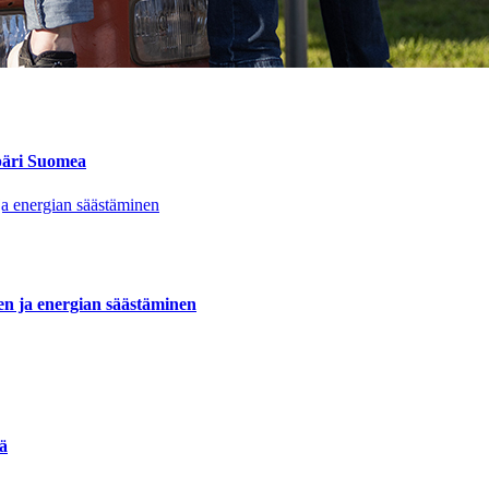
mpäri Suomea
nen ja energian säästäminen
ää