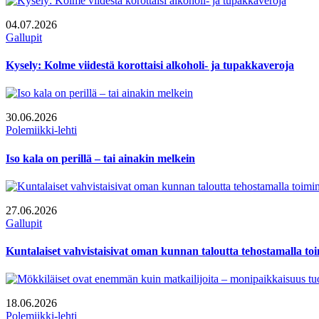
04.07.2026
Gallupit
Kysely: Kolme viidestä korottaisi alkoholi- ja tupakkaveroja
30.06.2026
Polemiikki-lehti
Iso kala on perillä – tai ainakin melkein
27.06.2026
Gallupit
Kuntalaiset vahvistaisivat oman kunnan taloutta tehostamalla to
18.06.2026
Polemiikki-lehti