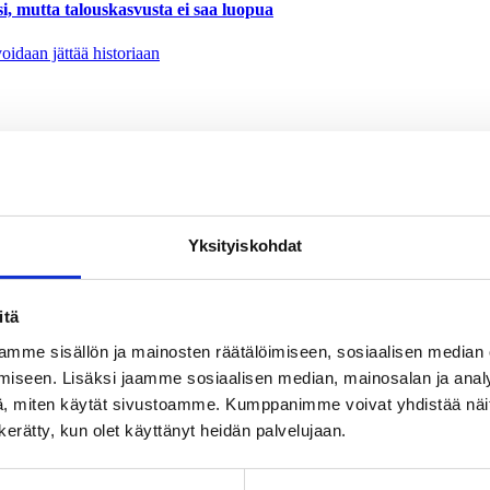
, mutta talouskasvusta ei saa luopua
en voidaan jättää historiaan
Yksityiskohdat
itä
mme sisällön ja mainosten räätälöimiseen, sosiaalisen median
iseen. Lisäksi jaamme sosiaalisen median, mainosalan ja analy
, miten käytät sivustoamme. Kumppanimme voivat yhdistää näitä t
n kerätty, kun olet käyttänyt heidän palvelujaan.