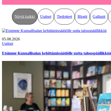
Näytä kaikki
Uutiset
Tiedotteet
Blogit
Gallupit
05.08.2026
Uutiset
Etsimme Kunnallisalan kehittämissäätiölle uutta talouspäällikköä