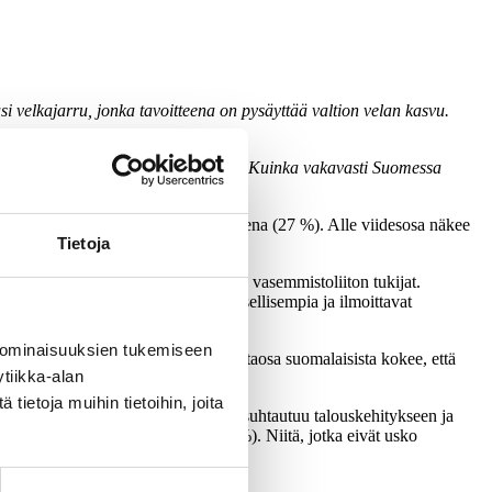
i velkajarru, jonka tavoitteena on pysäyttää valtion velan kasvu.
kaa talouden tarkkailuluokan kanssa. Kuinka vakavasti Suomessa
 pitää velkajarrua täysin tarpeellisena (27 %). Alle viidesosa näkee
Tietoja
kseenkin tarpeelliseksi pois lukien vasemmistoliiton tukijat.
en kannattajat ovat astetta varauksellisempia ja ilmoittavat
 ominaisuuksien tukemiseen
yksen tarkkailuluokalle. Lisäksi valtaosa suomalaisista kokee, että
tiikka-alan
yä vähintään melko kiireellisesti.
ietoja muihin tietoihin, joita
jautumista. Kansalaisista neljännes suhtautuu talouskehitykseen ja
ajattelevia on lähes joka toinen 46 %). Niitä, jotka eivät usko