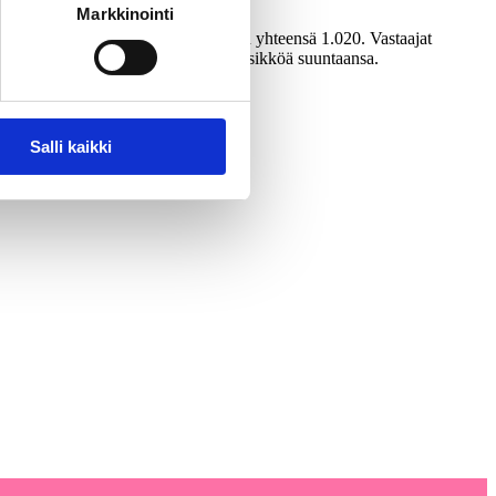
Markkinointi
.3.-1.4.2026. Haastatteluja tehtiin yhteensä 1.020. Vastaajat
rimmillaan vajaat kolme prosenttiyksikköä suuntaansa.
Salli kaikki