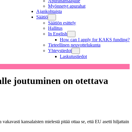
Apurahansaajalle
Myönnetyt apurahat
Ajankohtaista
Säätiö
Säätiön esittely
Hallitus
In English
How can I apply for KAKS funding?
Tieteellinen neuvottelukunta
Yhteystiedot
Laskutustiedot
alle joutuminen on otettava
kavasti kansalaisten mielestä pitää ottaa se, että EU asetti hiljattain