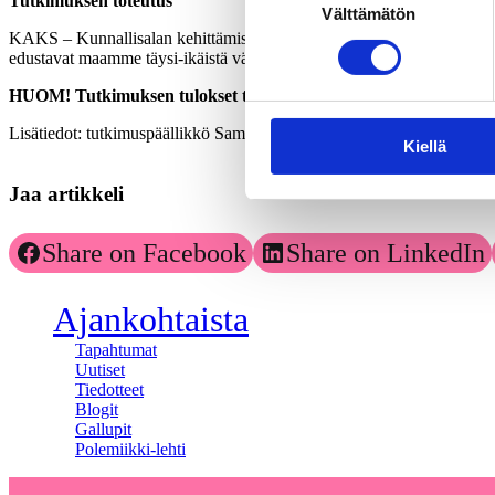
Tutkimuksen toteutus
Välttämätön
valinta
KAKS – Kunnallisalan kehittämissäätiön tutkimuksen toteutti Verian (
edustavat maamme täysi-ikäistä väestöä Ahvenanmaata lukuun ottamatt
HUOM! Tutkimuksen tulokset taustaryhmittäin löytyvät tutkimuso
Lisätiedot: tutkimuspäällikkö Sami Borg, KAKS,
sami.borg@kaks.fi
Kiellä
Jaa artikkeli
Share on Facebook
Share on LinkedIn
Ajankohtaista
Tapahtumat
Uutiset
Tiedotteet
Blogit
Gallupit
Polemiikki-lehti