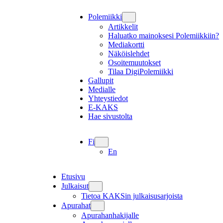
Polemiikki
Artikkelit
Haluatko mainoksesi Polemiikkiin?
Mediakortti
Näköislehdet
Osoitemuutokset
Tilaa DigiPolemiikki
Gallupit
Medialle
Yhteystiedot
E-KAKS
Hae sivustolta
Fi
En
Etusivu
Julkaisut
Tietoa KAKSin julkaisusarjoista
Apurahat
Apurahanhakijalle