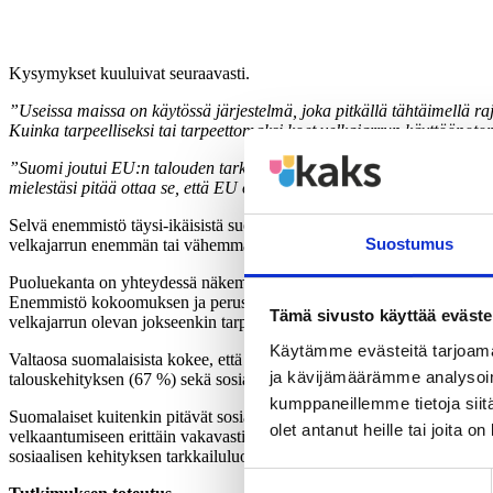
Kysymykset kuuluivat seuraavasti.
”Useissa maissa on käytössä järjestelmä, joka pitkällä tähtäimellä ra
Kuinka tarpeelliseksi tai tarpeettomaksi koet velkajarrun käyttöön
”Suomi joutui EU:n talouden tarkkailuluokalle vuoden vaihteessa. EU
mielestäsi pitää ottaa se, että EU on asettanut Suomen talouden ja so
Selvä enemmistö täysi-ikäisistä suomalaisista kokee velkajarrun käytt
Suostumus
velkajarrun enemmän tai vähemmän tarpeettomaksi (18 %).
Puoluekanta on yhteydessä näkemyksiin velkajarrusta. Enemmistö kaikki
Enemmistö kokoomuksen ja perussuomalaisten kannattajista kokee velkaj
Tämä sivusto käyttää eväste
velkajarrun olevan jokseenkin tarpeellinen toimi.
Käytämme evästeitä tarjoama
Valtaosa suomalaisista kokee, että Suomessa tulisi ottaa ainakin melko
ja kävijämäärämme analysoim
talouskehityksen (67 %) sekä sosiaalisen kehityksen (87 %) ongelmat on 
kumppaneillemme tietoja siitä
Suomalaiset kuitenkin pitävät sosiaalisen kehityksen tarkkailuluokalle
olet antanut heille tai joita o
velkaantumiseen erittäin vakavasti (27 %), kun sosiaalisen kehityksen (
sosiaalisen kehityksen tarkkailuluokalle päätymisen olevan vakava a
Suostumuksen