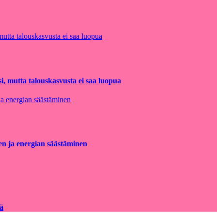
, mutta talouskasvusta ei saa luopua
nen ja energian säästäminen
ää