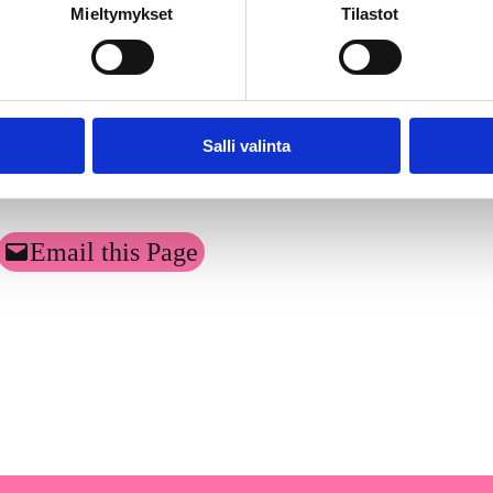
Mieltymykset
Tilastot
aiemmin Kantar Public). Tutkimusaineisto on koottu Gallup Kanavalla 28
a. Tutkimuksen tulosten virhemarginaali on koko aineiston tasolla suu
siosta, lue lisää
täältä
, p. 050-345 0811
Salli valinta
Email this Page