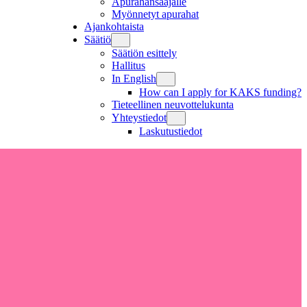
Apurahansaajalle
Myönnetyt apurahat
Ajankohtaista
Säätiö
Säätiön esittely
Hallitus
In English
How can I apply for KAKS funding?
Tieteellinen neuvottelukunta
Yhteystiedot
Laskutustiedot