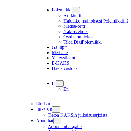
Polemiikki
Artikkelit
Haluatko mainoksesi Polemiikkiin?
Mediakortti
Näköislehdet
Osoitemuutokset
Tilaa DigiPolemiikki
Gallupit
Medialle
Yhteystiedot
E-KAKS
Hae sivustolta
Fi
En
Etusivu
Julkaisut
Tietoa KAKSin julkaisusarjoista
Apurahat
Apurahanhakijalle