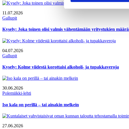
11.07.2026
Gallupit
Kysely: Joka toinen olisi valmis vähentämään yritystukien määr
04.07.2026
Gallupit
Kysely: Kolme viidestä korottaisi alkoholi- ja tupakkaveroja
30.06.2026
Polemiikki-lehti
Iso kala on perillä – tai ainakin melkein
27.06.2026