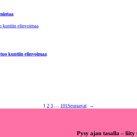
imintaa
tuo kuntiin elinvoimaa
1
2
3
…
101
Seuraavat
→
Pysy ajan tasalla – liit