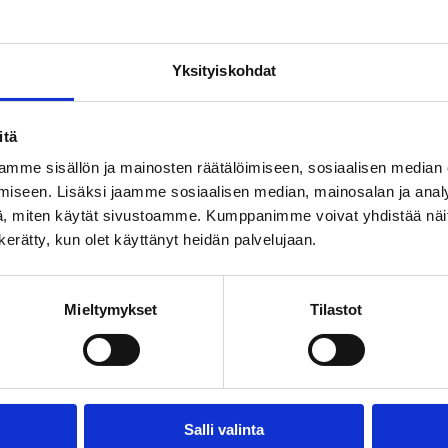
, mutta talouskasvusta ei saa luopua
Yksityiskohdat
itä
en voidaan jättää historiaan
mme sisällön ja mainosten räätälöimiseen, sosiaalisen median
iseen. Lisäksi jaamme sosiaalisen median, mainosalan ja analy
, miten käytät sivustoamme. Kumppanimme voivat yhdistää näitä t
n kerätty, kun olet käyttänyt heidän palvelujaan.
mpäri Suomea
Mieltymykset
Tilastot
nen ja energian säästäminen
Salli valinta