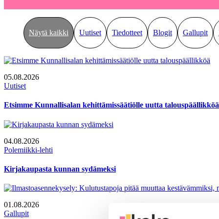
Näytä kaikki
Uutiset
Tiedotteet
Blogit
Gallupit
05.08.2026
Uutiset
Etsimme Kunnallisalan kehittämissäätiölle uutta talouspäällikköä
04.08.2026
Polemiikki-lehti
Kirjakaupasta kunnan sydämeksi
01.08.2026
Gallupit