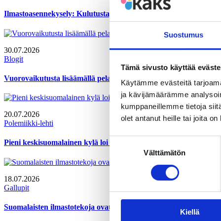
Ilmastoasennekysely: Kulutustapoja pitää muuttaa kestävämmiksi
Suostumus
30.07.2026
Blogit
Tämä sivusto käyttää eväste
Vuorovaikutusta lisäämällä pelastusalan autoritäärinen johtamin
Käytämme evästeitä tarjoama
ja kävijämäärämme analysoim
kumppaneillemme tietoja siitä
20.07.2026
olet antanut heille tai joita o
Polemiikki-lehti
Suostumuksen
Pieni keskisuomalainen kylä loi festivaalin, joka kerää väkeä y
Välttämätön
valinta
18.07.2026
Gallupit
Suomalaisten ilmastotekoja ovat kierrätys, kulutuksesta tinkimi
Kiellä