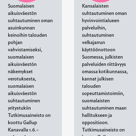
Suomalaisen
Kansalaisten
aikuisväestön
suhtautuminen oman
suhtautuminen oman
hyvinvointialueen
asuinkunnan
palveluihin,
keinoihin talouden
suhtautuminen
pohjan
velkajarrun
vahvistamiseksi,
käyttöönottoon
suomalaisen
Suomessa, julkisten
aikuisväestön
palveluiden riittävyys
näkemykset
omassa kotikunnassa,
verotuksesta,
kannat julkisen
suomalaisen
talouden
aikuisväestön
sopeuttamistoimiin,
suhtautuminen
suomalaisten
yritystukiin
suhtautuminen maan
Tutkimusaineisto on
hallitukseen ja
koottu Gallup
oppositioon.
Kanavalla 1.6.–
Tutkimusaineisto on