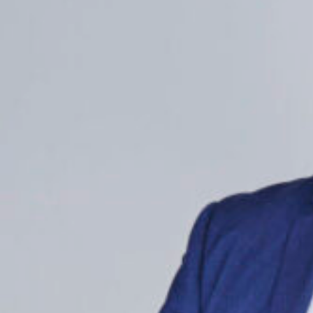
04.08.2026
Polemiikki-lehti
Kirjakaupasta kunnan
sydämeksi