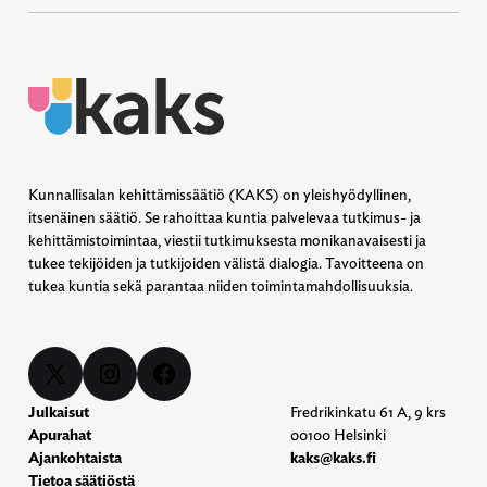
Kunnallisalan kehittämissäätiö (KAKS) on yleishyödyllinen,
itsenäinen säätiö. Se rahoittaa kuntia palvelevaa tutkimus- ja
kehittämistoimintaa, viestii tutkimuksesta monikanavaisesti ja
tukee tekijöiden ja tutkijoiden välistä dialogia. Tavoitteena on
tukea kuntia sekä parantaa niiden toimintamahdollisuuksia.
X
Instagram
Facebook
Julkaisut
Fredrikinkatu 61 A, 9 krs
Apurahat
00100 Helsinki
Ajankohtaista
kaks@kaks.fi
Tietoa säätiöstä