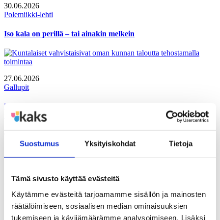
30.06.2026
Polemiikki-lehti
Iso kala on perillä – tai ainakin melkein
27.06.2026
Gallupit
Kuntalaiset vahvistaisivat oman kunnan taloutta tehostamalla
toimintaa
Tutustu myös näihin julkaisuihin
Suostumus
Yksityiskohdat
Tietoja
Tutustu myös näihin gallupeihin
Tämä sivusto käyttää evästeitä
2026/III
Käytämme evästeitä tarjoamamme sisällön ja mainosten
GALLUP
räätälöimiseen, sosiaalisen median ominaisuuksien
Suomalaisen aikuisväestön suhtautuminen oman asuinkunnan
tukemiseen ja kävijämäärämme analysoimiseen. Lisäksi
keinoihin talouden pohjan vahvistamiseksi, suomalaisen