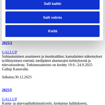
kotikunnassa lähivuosina, mielipiteet korruption yleisyydestä
Salli kaikki
Suomessa ja asuinkunnassa, mielipiteet lahjuksen antamisesta ja
ottamisesta, näkemykset vaikutusvallan jakautumisesta taloutta,
työllisyyttä ja kilpailukykyä koskevissa asioissa, tyytyväisyys eri
Salli valinta
tahojen valtaan kotikunnassa. Tutkimusaineisto on kerätty 29.11.–
3.12.2025 Gallup Kanavalla.
Julkaisu:
29.01.2026
Kiellä
2025/2
GALLUP
Suhtautuminen asumiseen ja muuttoalttius; kansalaisten näkemykset
työllistymisen esteistä; meilipiteet aluetasojen kehityksestä ja
tulevaisuudesta. Tutkimusaineisto on kerätty 19.9.–24.9.2025
Gallup Kanavalla.
Julkaisu:
30.12.2025
2025/I
GALLUP
Kunta- ja aluevaalitutkimuskysely, luottamus hallitukseen,