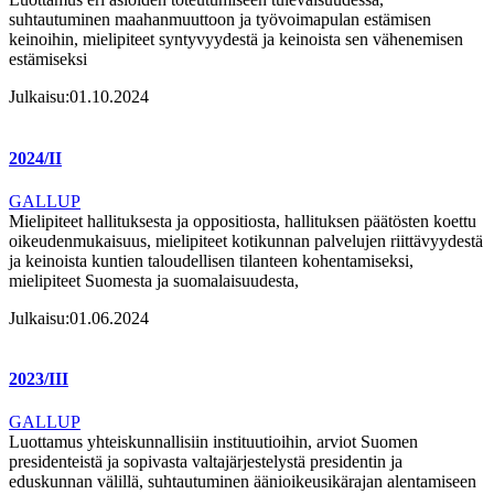
suhtautuminen maahanmuuttoon ja työvoimapulan estämisen
keinoihin, mielipiteet syntyvyydestä ja keinoista sen vähenemisen
estämiseksi
Julkaisu:
01.10.2024
2024/II
GALLUP
Mielipiteet hallituksesta ja oppositiosta, hallituksen päätösten koettu
oikeudenmukaisuus, mielipiteet kotikunnan palvelujen riittävyydestä
ja keinoista kuntien taloudellisen tilanteen kohentamiseksi,
mielipiteet Suomesta ja suomalaisuudesta,
Julkaisu:
01.06.2024
2023/III
GALLUP
Luottamus yhteiskunnallisiin instituutioihin, arviot Suomen
presidenteistä ja sopivasta valtajärjestelystä presidentin ja
eduskunnan välillä, suhtautuminen äänioikeusikärajan alentamiseen