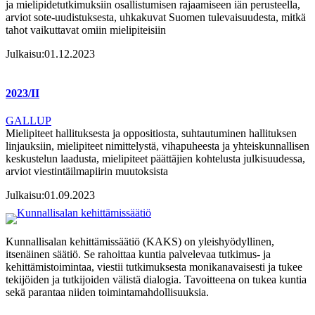
ja mielipidetutkimuksiin osallistumisen rajaamiseen iän perusteella,
arviot sote-uudistuksesta, uhkakuvat Suomen tulevaisuudesta, mitkä
tahot vaikuttavat omiin mielipiteisiin
Julkaisu:
01.12.2023
2023/II
GALLUP
Mielipiteet hallituksesta ja oppositiosta, suhtautuminen hallituksen
linjauksiin, mielipiteet nimittelystä, vihapuheesta ja yhteiskunnallisen
keskustelun laadusta, mielipiteet päättäjien kohtelusta julkisuudessa,
arviot viestintäilmapiirin muutoksista
Julkaisu:
01.09.2023
Kunnallisalan kehittämissäätiö (KAKS) on yleishyödyllinen,
itsenäinen säätiö. Se rahoittaa kuntia palvelevaa tutkimus- ja
kehittämistoimintaa, viestii tutkimuksesta monikanavaisesti ja tukee
tekijöiden ja tutkijoiden välistä dialogia. Tavoitteena on tukea kuntia
sekä parantaa niiden toimintamahdollisuuksia.