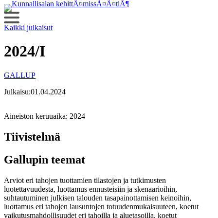
Siirry
sisältöön
Kaikki julkaisut
2024/I
GALLUP
Julkaisu:
01.04.2024
Aineiston keruuaika:
2024
Tiivistelmä
Gallupin teemat
Arviot eri tahojen tuottamien tilastojen ja tutkimusten
luotettavuudesta, luottamus ennusteisiin ja skenaarioihin,
suhtautuminen julkisen talouden tasapainottamisen keinoihin,
luottamus eri tahojen lausuntojen totuudenmukaisuuteen, koetut
vaikutusmahdollisuudet eri tahoilla ja aluetasoilla, koetut