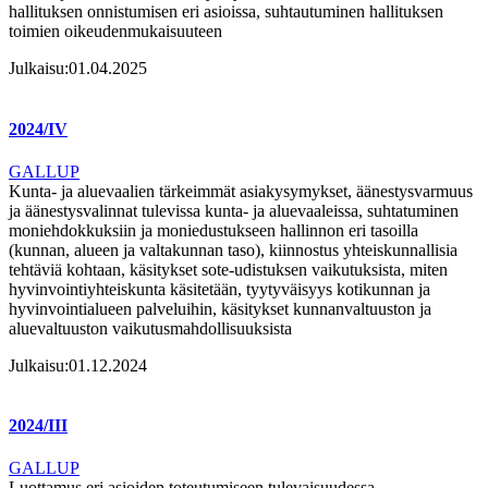
hallituksen onnistumisen eri asioissa, suhtautuminen hallituksen
toimien oikeudenmukaisuuteen
Julkaisu:
01.04.2025
2024/IV
GALLUP
Kunta- ja aluevaalien tärkeimmät asiakysymykset, äänestysvarmuus
ja äänestysvalinnat tulevissa kunta- ja aluevaaleissa, suhtatuminen
moniehdokkuksiin ja moniedustukseen hallinnon eri tasoilla
(kunnan, alueen ja valtakunnan taso), kiinnostus yhteiskunnallisia
tehtäviä kohtaan, käsitykset sote-udistuksen vaikutuksista, miten
hyvinvointiyhteiskunta käsitetään, tyytyväisyys kotikunnan ja
hyvinvointialueen palveluihin, käsitykset kunnanvaltuuston ja
aluevaltuuston vaikutusmahdollisuuksista
Julkaisu:
01.12.2024
2024/III
GALLUP
Luottamus eri asioiden toteutumiseen tulevaisuudessa,