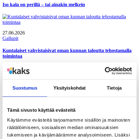
Iso kala on perillä – tai ainakin melkein
27.06.2026
Gallupit
Kuntalaiset vahvistaisivat oman kunnan taloutta tehostamalla
toimintaa
Tutustu myös näihin julkaisuihin
Tutustu myös näihin gallupeihin
Suostumus
Yksityiskohdat
Tietoja
2026/III
Tämä sivusto käyttää evästeitä
GALLUP
Suomalaisen aikuisväestön suhtautuminen oman asuinkunnan
Käytämme evästeitä tarjoamamme sisällön ja mainosten
keinoihin talouden pohjan vahvistamiseksi, suomalaisen
aikuisväestön näkemykset verotuksesta, suomalaisen aikuisväestön
räätälöimiseen, sosiaalisen median ominaisuuksien
suhtautuminen yritystukiin Tutkimusaineisto on koottu Gallup
tukemiseen ja kävijämäärämme analysoimiseen. Lisäksi
Kanavalla 1.6.–4.6.2026.