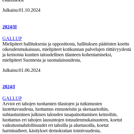
Julkaisu:
01.10.2024
2024/II
GALLUP
Mielipiteet hallituksesta ja oppositiosta, hallituksen päätösten koettu
oikeudenmukaisuus, mielipiteet kotikunnan palvelujen riittävyydestä
ja keinoista kuntien taloudellisen tilanteen kohentamiseksi,
mielipiteet Suomesta ja suomalaisuudesta,
Julkaisu:
01.06.2024
2024/I
GALLUP
Arviot eri tahojen tuottamien tilastojen ja tutkimusten
luotettavuudesta, luottamus ennusteisiin ja skenaarioihin,
suhtautuminen julkisen talouden tasapainottamisen keinoihin,
luottamus eri tahojen lausuntojen totuudenmukaisuuteen, koetut
vaikutusmahdollisuudet eri tahoilla ja aluetasoilla, koetut
harminaiheet, käsitykset demokratian toimivuudesta,