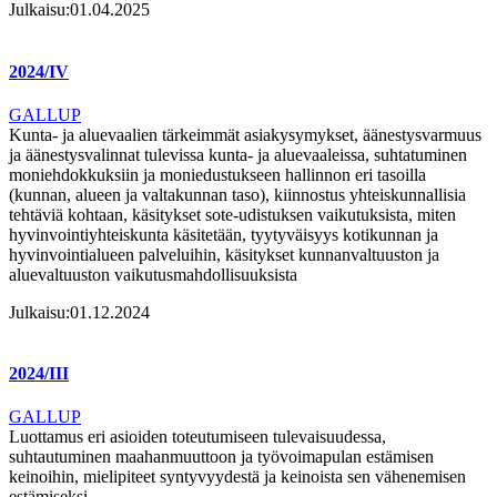
Julkaisu:
01.04.2025
2024/IV
GALLUP
Kunta- ja aluevaalien tärkeimmät asiakysymykset, äänestysvarmuus
ja äänestysvalinnat tulevissa kunta- ja aluevaaleissa, suhtatuminen
moniehdokkuksiin ja moniedustukseen hallinnon eri tasoilla
(kunnan, alueen ja valtakunnan taso), kiinnostus yhteiskunnallisia
tehtäviä kohtaan, käsitykset sote-udistuksen vaikutuksista, miten
hyvinvointiyhteiskunta käsitetään, tyytyväisyys kotikunnan ja
hyvinvointialueen palveluihin, käsitykset kunnanvaltuuston ja
aluevaltuuston vaikutusmahdollisuuksista
Julkaisu:
01.12.2024
2024/III
GALLUP
Luottamus eri asioiden toteutumiseen tulevaisuudessa,
suhtautuminen maahanmuuttoon ja työvoimapulan estämisen
keinoihin, mielipiteet syntyvyydestä ja keinoista sen vähenemisen
estämiseksi