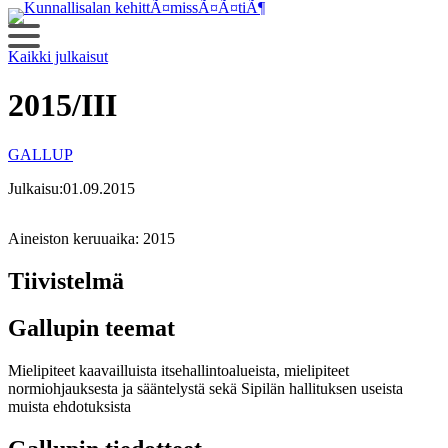
Siirry
sisältöön
Kaikki julkaisut
2015/III
GALLUP
Julkaisu:
01.09.2015
Aineiston keruuaika:
2015
Tiivistelmä
Gallupin teemat
Mielipiteet kaavailluista itsehallintoalueista, mielipiteet
normiohjauksesta ja sääntelystä sekä Sipilän hallituksen useista
muista ehdotuksista