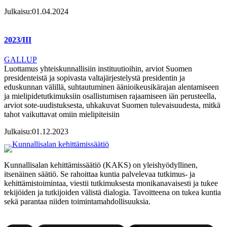
Julkaisu:
01.04.2024
2023/III
GALLUP
Luottamus yhteiskunnallisiin instituutioihin, arviot Suomen
presidenteistä ja sopivasta valtajärjestelystä presidentin ja
eduskunnan välillä, suhtautuminen äänioikeusikärajan alentamiseen
ja mielipidetutkimuksiin osallistumisen rajaamiseen iän perusteella,
arviot sote-uudistuksesta, uhkakuvat Suomen tulevaisuudesta, mitkä
tahot vaikuttavat omiin mielipiteisiin
Julkaisu:
01.12.2023
Kunnallisalan kehittämissäätiö (KAKS) on yleishyödyllinen,
itsenäinen säätiö. Se rahoittaa kuntia palvelevaa tutkimus- ja
kehittämistoimintaa, viestii tutkimuksesta monikanavaisesti ja tukee
tekijöiden ja tutkijoiden välistä dialogia. Tavoitteena on tukea kuntia
sekä parantaa niiden toimintamahdollisuuksia.