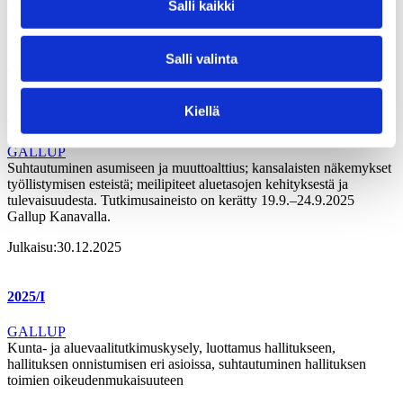
työllisyyttä ja kilpailukykyä koskevissa asioissa, tyytyväisyys eri
Salli kaikki
tahojen valtaan kotikunnassa. Tutkimusaineisto on kerätty 29.11.–
3.12.2025 Gallup Kanavalla.
Salli valinta
Julkaisu:
29.01.2026
Kiellä
2025/2
GALLUP
Suhtautuminen asumiseen ja muuttoalttius; kansalaisten näkemykset
työllistymisen esteistä; meilipiteet aluetasojen kehityksestä ja
tulevaisuudesta. Tutkimusaineisto on kerätty 19.9.–24.9.2025
Gallup Kanavalla.
Julkaisu:
30.12.2025
2025/I
GALLUP
Kunta- ja aluevaalitutkimuskysely, luottamus hallitukseen,
hallituksen onnistumisen eri asioissa, suhtautuminen hallituksen
toimien oikeudenmukaisuuteen