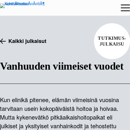
Siirry
sisältöön
TUTKIMUS-
Kaikki julkaisut
JULKAISU
Vanhuuden viimeiset vuodet
Kun elinikä pitenee, elämän viimeisinä vuosina
tarvitaan usein kokopäiväistä hoitoa ja hoivaa.
Mutta kykenevätkö pitkäaikaishoitopaikat eli
julkiset ja yksityiset vanhainkodit ja tehostettu