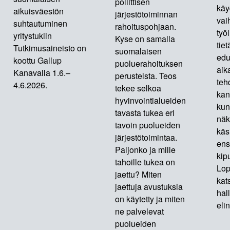
poliittisen
käy
aikuisväestön
järjestötoiminnan
vai
suhtautuminen
rahoituspohjaan.
työ
yritystukiin
Kyse on samalla
tie
Tutkimusaineisto on
suomalaisen
edu
koottu Gallup
puoluerahoituksen
aik
Kanavalla 1.6.–
perusteista. Teos
teh
4.6.2026.
tekee selkoa
kan
hyvinvointialueiden
kun
tavasta tukea eri
näk
tavoin puolueiden
käs
järjestötoimintaa.
ens
Paljonko ja mille
kip
tahoille tukea on
Lop
jaettu? Miten
kat
jaettuja avustuksia
hal
on käytetty ja miten
eli
ne palvelevat
puolueiden