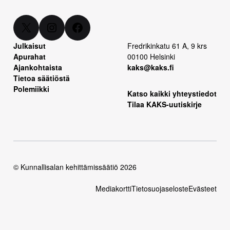
X
Instagram
Facebook
Julkaisut
Fredrikinkatu 61 A, 9 krs
Apurahat
00100 Helsinki
Ajankohtaista
kaks@kaks.fi
Tietoa säätiöstä
Polemiikki
Katso kaikki yhteystiedot
Tilaa KAKS-uutiskirje
© Kunnallisalan kehittämissäätiö 2026
Mediakortti
Tietosuojaseloste
Evästeet