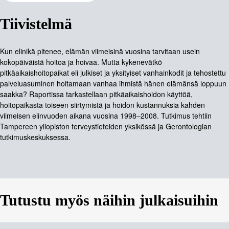
Tiivistelmä
Kun elinikä pitenee, elämän viimeisinä vuosina tarvitaan usein
kokopäiväistä hoitoa ja hoivaa. Mutta kykenevätkö
pitkäaikaishoitopaikat eli julkiset ja yksityiset vanhainkodit ja tehostettu
palveluasuminen hoitamaan vanhaa ihmistä hänen elämänsä loppuun
saakka? Raportissa tarkastellaan pitkäaikaishoidon käyttöä,
hoitopaikasta toiseen siirtymistä ja hoidon kustannuksia kahden
viimeisen elinvuoden aikana vuosina 1998–2008. Tutkimus tehtiin
Tampereen yliopiston terveystieteiden yksikössä ja Gerontologian
tutkimuskeskuksessa.
Tutustu myös näihin julkaisuihin