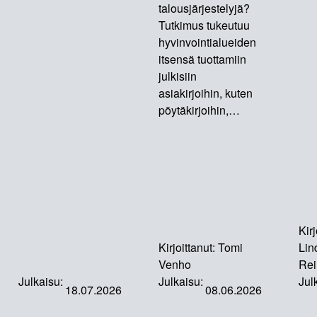
talousjärjestelyjä?
Tutkimus tukeutuu
hyvinvointialueiden
itsensä tuottamiin
julkisiin
asiakirjoihin, kuten
pöytäkirjoihin,…
Kirj
Kirjoittanut:
Tomi
Lin
Venho
Rei
Julkaisu:
Julkaisu:
Jul
18.07.2026
08.06.2026