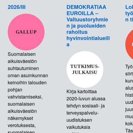
2026/III
DEMOKRATIAA
Lo
EUROILLA –
työ
Valtuustoryhmie
n t
n ja puolueiden
rahoitus
GALLUP
hyvinvointialueill
a
Suomalaisen
aikuisväestön
Työ
TUTKIMUS-
suhtautuminen
JULKAISU
siir
oman asuinkunnan
kun
keinoihin talouden
alu
pohjan
Kirja kartoittaa
hist
vahvistamiseksi,
2020-luvun alussa
uud
suomalaisen
tehdyn sosiaali- ja
juur
aikuisväestön
terveyspalvelu-
muu
näkemykset
uudistuksen
kok
verotuksesta,
vaikutuksia
Täs
suomalaisen