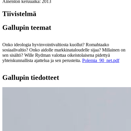
Aineiston keruuaika:
2013
Tiivistelmä
Gallupin teemat
Onko ideologia hyvinvointivaltiosta kuollut? Romahtaako
sosiaalivaltio? Onko aidolle markkinataloudelle sijaa? Millainen on
sen sisältö? Wille Rydman valottaa oikeistolaisena pidettyä
yhteiskunnallista ajattelua ja sen perusteita.
Polemia_90_net.pdf
Gallupin tiedotteet