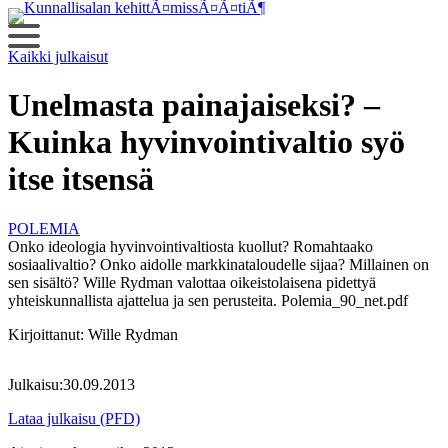
Siirry
sisältöön
Kaikki julkaisut
Unelmasta painajaiseksi? –
Kuinka hyvinvointivaltio syö
itse itsensä
POLEMIA
Onko ideologia hyvinvointivaltiosta kuollut? Romahtaako
sosiaalivaltio? Onko aidolle markkinataloudelle sijaa? Millainen on
sen sisältö? Wille Rydman valottaa oikeistolaisena pidettyä
yhteiskunnallista ajattelua ja sen perusteita. Polemia_90_net.pdf
Kirjoittanut:
Wille Rydman
Julkaisu:
30.09.2013
Lataa julkaisu (PFD)