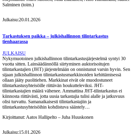
Salminen (toim.)
Julkaisu:
20.01.2026
Tarkastuksen paikka – julkishallinnon tilintarkastus
tienhaarassa
JULKAISU
Nykymuotoinen julkishallinnon tilintarkastusjärjestelmä syntyi 30
vuotta sitten. Lainsäädännöllä siirtyminen auktorisoitujen
tilintarkastajien (JHT) järjestelmään on onnistunut varsin hyvin. Sen
sijaan julkishallinnon tilintarkastusmarkkinoiden kehittämisessä
ollaan jääty puolitiehen. Markkinat eivät ole muodostuneet
tilintarkastusyhteisöille riittävän houkutteleviksi. JHT-
tilintarkastajien määrä vähenee. Ammattina JHT-tilintarkastus ei
kiinnosta riittävästi, jotta uusia tarkastajia tulisi alalle ja jatkuvuus
olisi turvattu. Samanaikaisesti tilintarkastajiin ja
tilintarkastusyhteisöihin kohdistuva sääntely…
Kirjoittanut:
Aatos Hallipelto – Juha Huuskonen
Julkaisu:
15.01.2026