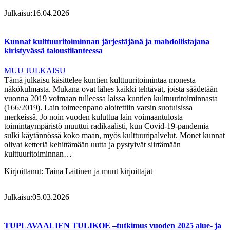
Julkaisu:
16.04.2026
Kunnat kulttuuritoiminnan järjestäjänä ja mahdollistajana
kiristyvässä taloustilanteessa
MUU JULKAISU
Tämä julkaisu käsittelee kuntien kulttuuritoimintaa monesta
näkökulmasta. Mukana ovat lähes kaikki tehtävät, joista säädetään
vuonna 2019 voimaan tulleessa laissa kuntien kulttuuritoiminnasta
(166/2019). Lain toimeenpano aloitettiin varsin suotuisissa
merkeissä. Jo noin vuoden kuluttua lain voimaantulosta
toimintaympäristö muuttui radikaalisti, kun Covid-19-pandemia
sulki käytännössä koko maan, myös kulttuuripalvelut. Monet kunnat
olivat ketteriä kehittämään uutta ja pystyivät siirtämään
kulttuuritoiminnan…
Kirjoittanut:
Taina Laitinen ja muut kirjoittajat
Julkaisu:
05.03.2026
TUPLAVAALIEN TULIKOE –tutkimus vuoden 2025 alue- ja