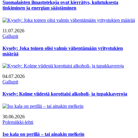
Suomalaisten ilmastotekoja ovat kierrätys, kulutuksesta
tinkiminen ja energian säästäminen
11.07.2026
Gallupit
Kysely: Joka toinen olisi valmis vähentämään yritystukien
määrää
04.07.2026
Gallupit
Kysely: Kolme viidestä korottaisi alkoholi- ja tupakkaveroja
30.06.2026
Polemiikki-lehti
Iso kala on perillä – tai ainakin melkein