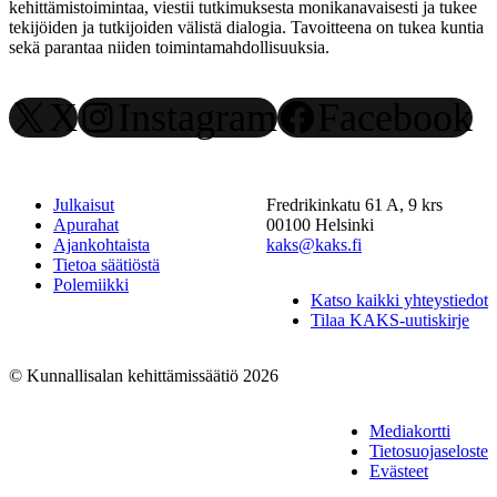
kehittämistoimintaa, viestii tutkimuksesta monikanavaisesti ja tukee
tekijöiden ja tutkijoiden välistä dialogia. Tavoitteena on tukea kuntia
sekä parantaa niiden toimintamahdollisuuksia.
X
Instagram
Facebook
Julkaisut
Fredrikinkatu 61 A, 9 krs
Apurahat
00100 Helsinki
Ajankohtaista
kaks@kaks.fi
Tietoa säätiöstä
Polemiikki
Katso kaikki yhteystiedot
Tilaa KAKS-uutiskirje
© Kunnallisalan kehittämissäätiö 2026
Mediakortti
Tietosuojaseloste
Evästeet