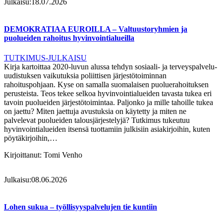
Julkaisu:
18.07.2026
DEMOKRATIAA EUROILLA – Valtuustoryhmien ja
puolueiden rahoitus hyvinvointialueilla
TUTKIMUS-JULKAISU
Kirja kartoittaa 2020-luvun alussa tehdyn sosiaali- ja terveyspalvelu-
uudistuksen vaikutuksia poliittisen järjestötoiminnan
rahoituspohjaan. Kyse on samalla suomalaisen puoluerahoituksen
perusteista. Teos tekee selkoa hyvinvointialueiden tavasta tukea eri
tavoin puolueiden järjestötoimintaa. Paljonko ja mille tahoille tukea
on jaettu? Miten jaettuja avustuksia on käytetty ja miten ne
palvelevat puolueiden talousjärjestelyjä? Tutkimus tukeutuu
hyvinvointialueiden itsensä tuottamiin julkisiin asiakirjoihin, kuten
pöytäkirjoihin,…
Kirjoittanut:
Tomi Venho
Julkaisu:
08.06.2026
Lohen sukua – työllisyyspalvelujen tie kuntiin