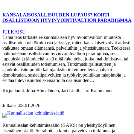
KANSALAISOSALLISUUDEN LUPAUS? KOHTI
OSALLISTAVAN HYVINVOINTIVALTION PARADIGMAA
JULKAISU
Tämä teos tarkastelee suomalaisen hyvinvointivaltion muutosta
osallisuuden näkökulmasta ja kysyy, miten kansalaiset voivat aidosti
vaikuttaa omaan elämäänsä, palveluihin ja yhteiskuntaan. Teoksessa
hahmotetaan osallistavan hyvinvointivaltion paradigmaa, sen
lupauksia ja jännitteitä sekä niitä rakenteita, jotka mahdollistavat tai
estävät osallisuuden toteutumisen. Tutkimuskirjallisuuteen ja
ajankohtaisiin politiikkalinjauksiin tukeutuen teos analysoi
demokratian, sosiaalipalvelujen ja työkykypolitiikan rajapintoja ja
esittää tulevaisuuden skenaarioita osallisuuden…
Kirjoittanut:
Juha Hämäläinen, Jari Lindh, Jari Kainulainen
Julkaisu:
08.01.2026
Kunnallisalan kehittämissäätiö (KAKS) on yleishyödyllinen,
itsenäinen säätiö. Se rahoittaa kuntia palvelevaa tutkimus- ja