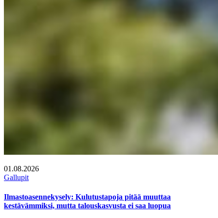
01.08.2026
Gallupit
Ilmastoasennekysely: Kulutustapoja pitää muuttaa
kestävämmiksi, mutta talouskasvusta ei saa luopua