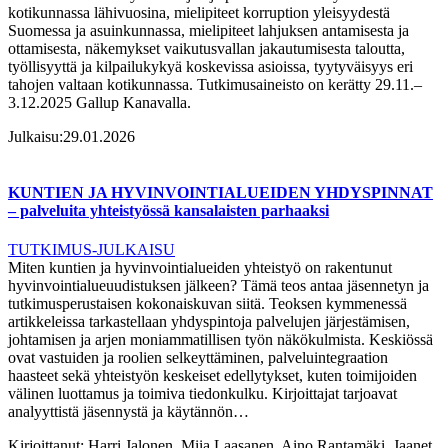
kotikunnassa lähivuosina, mielipiteet korruption yleisyydestä
Suomessa ja asuinkunnassa, mielipiteet lahjuksen antamisesta ja
ottamisesta, näkemykset vaikutusvallan jakautumisesta taloutta,
työllisyyttä ja kilpailukykyä koskevissa asioissa, tyytyväisyys eri
tahojen valtaan kotikunnassa. Tutkimusaineisto on kerätty 29.11.–
3.12.2025 Gallup Kanavalla.
Julkaisu:
29.01.2026
KUNTIEN JA HYVINVOINTIALUEIDEN YHDYSPINNAT
– palveluita yhteistyössä kansalaisten parhaaksi
TUTKIMUS-JULKAISU
Miten kuntien ja hyvinvointialueiden yhteistyö on rakentunut
hyvinvointialueuudistuksen jälkeen? Tämä teos antaa jäsennetyn ja
tutkimusperustaisen kokonaiskuvan siitä. Teoksen kymmenessä
artikkeleissa tarkastellaan yhdyspintoja palvelujen järjestämisen,
johtamisen ja arjen moniammatillisen työn näkökulmista. Keskiössä
ovat vastuiden ja roolien selkeyttäminen, palveluintegraation
haasteet sekä yhteistyön keskeiset edellytykset, kuten toimijoiden
välinen luottamus ja toimiva tiedonkulku. Kirjoittajat tarjoavat
analyyttistä jäsennystä ja käytännön…
Kirjoittanut:
Harri Jalonen, Miia Laasanen, Aino Rantamäki, Jaanet