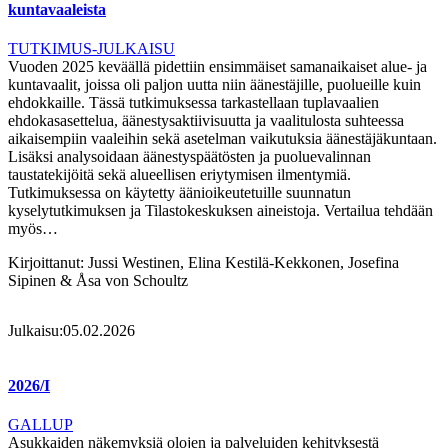
kuntavaaleista
TUTKIMUS-JULKAISU
Vuoden 2025 keväällä pidettiin ensimmäiset samanaikaiset alue- ja
kuntavaalit, joissa oli paljon uutta niin äänestäjille, puolueille kuin
ehdokkaille. Tässä tutkimuksessa tarkastellaan tuplavaalien
ehdokasasettelua, äänestysaktiivisuutta ja vaalitulosta suhteessa
aikaisempiin vaaleihin sekä asetelman vaikutuksia äänestäjäkuntaan.
Lisäksi analysoidaan äänestyspäätösten ja puoluevalinnan
taustatekijöitä sekä alueellisen eriytymisen ilmentymiä.
Tutkimuksessa on käytetty äänioikeutetuille suunnatun
kyselytutkimuksen ja Tilastokeskuksen aineistoja. Vertailua tehdään
myös…
Kirjoittanut:
Jussi Westinen, Elina Kestilä-Kekkonen, Josefina
Sipinen & Åsa von Schoultz
Julkaisu:
05.02.2026
2026/I
GALLUP
Asukkaiden näkemyksiä olojen ja palveluiden kehityksestä