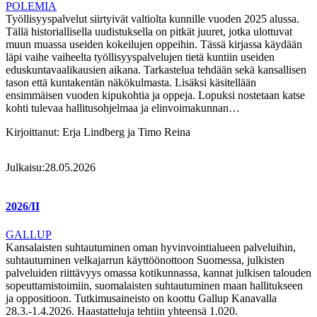
POLEMIA
Työllisyyspalvelut siirtyivät valtiolta kunnille vuoden 2025 alussa.
Tällä historiallisella uudistuksella on pitkät juuret, jotka ulottuvat
muun muassa useiden kokeilujen oppeihin. Tässä kirjassa käydään
läpi vaihe vaiheelta työllisyyspalvelujen tietä kuntiin useiden
eduskuntavaalikausien aikana. Tarkastelua tehdään sekä kansallisen
tason että kuntakentän näkökulmasta. Lisäksi käsitellään
ensimmäisen vuoden kipukohtia ja oppeja. Lopuksi nostetaan katse
kohti tulevaa hallitusohjelmaa ja elinvoimakunnan…
Kirjoittanut:
Erja Lindberg ja Timo Reina
Julkaisu:
28.05.2026
2026/II
GALLUP
Kansalaisten suhtautuminen oman hyvinvointialueen palveluihin,
suhtautuminen velkajarrun käyttöönottoon Suomessa, julkisten
palveluiden riittävyys omassa kotikunnassa, kannat julkisen talouden
sopeuttamistoimiin, suomalaisten suhtautuminen maan hallitukseen
ja oppositioon. Tutkimusaineisto on koottu Gallup Kanavalla
28.3.-1.4.2026. Haastatteluja tehtiin yhteensä 1.020.