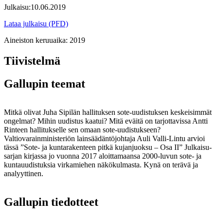
Julkaisu:
10.06.2019
Lataa julkaisu (PFD)
Aineiston keruuaika:
2019
Tiivistelmä
Gallupin teemat
Mitkä olivat Juha Sipilän hallituksen sote-uudistuksen keskeisimmät
ongelmat? Mihin uudistus kaatui? Mitä eväitä on tarjottavissa Antti
Rinteen hallitukselle sen omaan sote-uudistukseen?
Valtiovarainministeriön lainsäädäntöjohtaja Auli Valli-Lintu arvioi
tässä ”Sote- ja kuntarakenteen pitkä kujanjuoksu – Osa II” Julkaisu-
sarjan kirjassa jo vuonna 2017 aloittamaansa 2000-luvun sote- ja
kuntauudistuksia virkamiehen näkökulmasta. Kynä on terävä ja
analyyttinen.
Gallupin tiedotteet