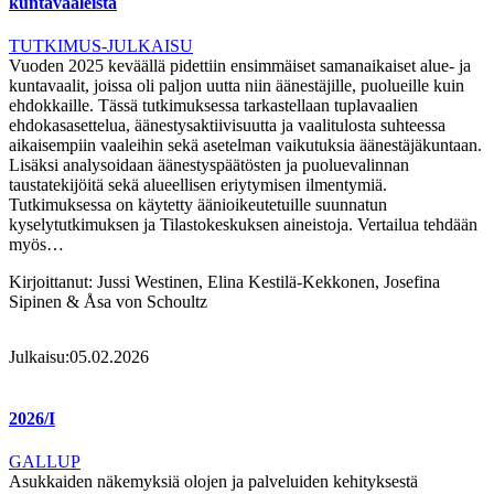
kuntavaaleista
TUTKIMUS-JULKAISU
Vuoden 2025 keväällä pidettiin ensimmäiset samanaikaiset alue- ja
kuntavaalit, joissa oli paljon uutta niin äänestäjille, puolueille kuin
ehdokkaille. Tässä tutkimuksessa tarkastellaan tuplavaalien
ehdokasasettelua, äänestysaktiivisuutta ja vaalitulosta suhteessa
aikaisempiin vaaleihin sekä asetelman vaikutuksia äänestäjäkuntaan.
Lisäksi analysoidaan äänestyspäätösten ja puoluevalinnan
taustatekijöitä sekä alueellisen eriytymisen ilmentymiä.
Tutkimuksessa on käytetty äänioikeutetuille suunnatun
kyselytutkimuksen ja Tilastokeskuksen aineistoja. Vertailua tehdään
myös…
Kirjoittanut:
Jussi Westinen, Elina Kestilä-Kekkonen, Josefina
Sipinen & Åsa von Schoultz
Julkaisu:
05.02.2026
2026/I
GALLUP
Asukkaiden näkemyksiä olojen ja palveluiden kehityksestä