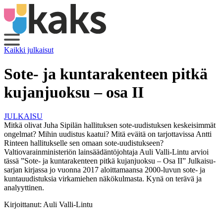
Siirry
sisältöön
Kaikki julkaisut
Sote- ja kuntarakenteen pitkä
kujanjuoksu – osa II
JULKAISU
Mitkä olivat Juha Sipilän hallituksen sote-uudistuksen keskeisimmät
ongelmat? Mihin uudistus kaatui? Mitä eväitä on tarjottavissa Antti
Rinteen hallitukselle sen omaan sote-uudistukseen?
Valtiovarainministeriön lainsäädäntöjohtaja Auli Valli-Lintu arvioi
tässä ”Sote- ja kuntarakenteen pitkä kujanjuoksu – Osa II” Julkaisu-
sarjan kirjassa jo vuonna 2017 aloittamaansa 2000-luvun sote- ja
kuntauudistuksia virkamiehen näkökulmasta. Kynä on terävä ja
analyyttinen.
Kirjoittanut:
Auli Valli-Lintu