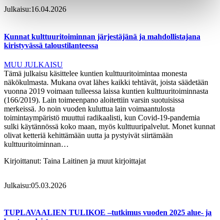
Julkaisu:
16.04.2026
Kunnat kulttuuritoiminnan järjestäjänä ja mahdollistajana
kiristyvässä taloustilanteessa
MUU JULKAISU
Tämä julkaisu käsittelee kuntien kulttuuritoimintaa monesta
näkökulmasta. Mukana ovat lähes kaikki tehtävät, joista säädetään
vuonna 2019 voimaan tulleessa laissa kuntien kulttuuritoiminnasta
(166/2019). Lain toimeenpano aloitettiin varsin suotuisissa
merkeissä. Jo noin vuoden kuluttua lain voimaantulosta
toimintaympäristö muuttui radikaalisti, kun Covid-19-pandemia
sulki käytännössä koko maan, myös kulttuuripalvelut. Monet kunnat
olivat ketteriä kehittämään uutta ja pystyivät siirtämään
kulttuuritoiminnan…
Kirjoittanut:
Taina Laitinen ja muut kirjoittajat
Julkaisu:
05.03.2026
TUPLAVAALIEN TULIKOE –tutkimus vuoden 2025 alue- ja