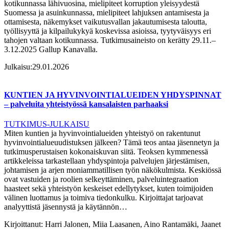
kotikunnassa lähivuosina, mielipiteet korruption yleisyydestä
Suomessa ja asuinkunnassa, mielipiteet lahjuksen antamisesta ja
ottamisesta, näkemykset vaikutusvallan jakautumisesta taloutta,
työllisyyttä ja kilpailukykyä koskevissa asioissa, tyytyväisyys eri
tahojen valtaan kotikunnassa. Tutkimusaineisto on kerätty 29.11.–
3.12.2025 Gallup Kanavalla.
Julkaisu:
29.01.2026
KUNTIEN JA HYVINVOINTIALUEIDEN YHDYSPINNAT
– palveluita yhteistyössä kansalaisten parhaaksi
TUTKIMUS-JULKAISU
Miten kuntien ja hyvinvointialueiden yhteistyö on rakentunut
hyvinvointialueuudistuksen jälkeen? Tämä teos antaa jäsennetyn ja
tutkimusperustaisen kokonaiskuvan siitä. Teoksen kymmenessä
artikkeleissa tarkastellaan yhdyspintoja palvelujen järjestämisen,
johtamisen ja arjen moniammatillisen työn näkökulmista. Keskiössä
ovat vastuiden ja roolien selkeyttäminen, palveluintegraation
haasteet sekä yhteistyön keskeiset edellytykset, kuten toimijoiden
välinen luottamus ja toimiva tiedonkulku. Kirjoittajat tarjoavat
analyyttistä jäsennystä ja käytännön…
Kirjoittanut:
Harri Jalonen, Miia Laasanen, Aino Rantamäki, Jaanet