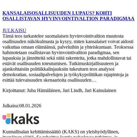
KANSALAISOSALLISUUDEN LUPAUS? KOHTI
OSALLISTAVAN HYVINVOINTIVALTION PARADIGMAA
JULKAISU
Tämä teos tarkastelee suomalaisen hyvinvointivaltion muutosta
osallisuuden näkökulmasta ja kysyy, miten kansalaiset voivat aidosti
vaikuttaa omaan elämäänsä, palveluihin ja yhteiskuntaan. Teoksessa
hahmotetaan osallistavan hyvinvointivaltion paradigmaa, sen
lupauksia ja jännitteitä sekä niitä rakenteita, jotka mahdollistavat tai
estävät osallisuuden toteutumisen. Tutkimuskirjallisuuteen ja
ajankohtaisiin politiikkalinjauksiin tukeutuen teos analysoi
demokratian, sosiaalipalvelujen ja työkykypolitiikan rajapintoja ja
esittää tulevaisuuden skenaarioita osallisuuden…
Kirjoittanut:
Juha Hämäläinen, Jari Lindh, Jari Kainulainen
Julkaisu:
08.01.2026
Kunnallisalan kehittämissäätiö (KAKS) on yleishyödyllinen,