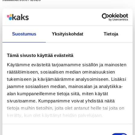
DEMOKRATIAA EUROILLA – Valtuustoryhmien ja
puolueiden rahoitus hyvinvointialueilla
TUTKIMUS-JULKAISU
Suostumus
Yksityiskohdat
Tietoja
Kirja kartoittaa 2020-luvun alussa tehdyn sosiaali- ja terveyspalvelu-
uudistuksen vaikutuksia poliittisen järjestötoiminnan
rahoituspohjaan. Kyse on samalla suomalaisen puoluerahoituksen
perusteista. Teos tekee selkoa hyvinvointialueiden tavasta tukea eri
Tämä sivusto käyttää evästeitä
tavoin puolueiden järjestötoimintaa. Paljonko ja mille tahoille tukea
Käytämme evästeitä tarjoamamme sisällön ja mainosten
on jaettu? Miten jaettuja avustuksia on käytetty ja miten ne
palvelevat puolueiden talousjärjestelyjä? Tutkimus tukeutuu
räätälöimiseen, sosiaalisen median ominaisuuksien
hyvinvointialueiden itsensä tuottamiin julkisiin asiakirjoihin, kuten
tukemiseen ja kävijämäärämme analysoimiseen. Lisäksi
pöytäkirjoihin,…
jaamme sosiaalisen median, mainosalan ja analytiikka-
Kirjoittanut:
Tomi Venho
alan kumppaneillemme tietoja siitä, miten käytät
sivustoamme. Kumppanimme voivat yhdistää näitä
Julkaisu:
08.06.2026
tietoja muihin tietoihin, joita olet antanut heille tai joita on
kerätty, kun olet käyttänyt heidän palvelujaan.
Lohen sukua – työllisyyspalvelujen tie kuntiin
Suostumuksen