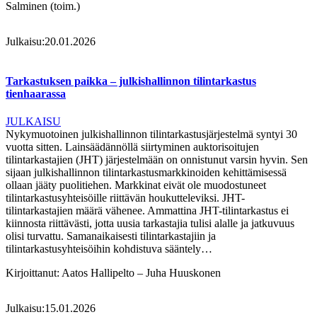
Salminen (toim.)
Julkaisu:
20.01.2026
Tarkastuksen paikka – julkishallinnon tilintarkastus
tienhaarassa
JULKAISU
Nykymuotoinen julkishallinnon tilintarkastusjärjestelmä syntyi 30
vuotta sitten. Lainsäädännöllä siirtyminen auktorisoitujen
tilintarkastajien (JHT) järjestelmään on onnistunut varsin hyvin. Sen
sijaan julkishallinnon tilintarkastusmarkkinoiden kehittämisessä
ollaan jääty puolitiehen. Markkinat eivät ole muodostuneet
tilintarkastusyhteisöille riittävän houkutteleviksi. JHT-
tilintarkastajien määrä vähenee. Ammattina JHT-tilintarkastus ei
kiinnosta riittävästi, jotta uusia tarkastajia tulisi alalle ja jatkuvuus
olisi turvattu. Samanaikaisesti tilintarkastajiin ja
tilintarkastusyhteisöihin kohdistuva sääntely…
Kirjoittanut:
Aatos Hallipelto – Juha Huuskonen
Julkaisu:
15.01.2026