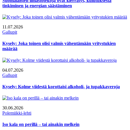
Suomalaisten ilmastotekoja ovat kierrätys, kulutuksesta
tinkiminen ja energian säästäminen
11.07.2026
Gallupit
Kysely: Joka toinen olisi valmis vähentämään yritystukien
määrää
04.07.2026
Gallupit
Kysely: Kolme viidestä korottaisi alkoholi- ja tupakkaveroja
30.06.2026
Polemiikki-lehti
Iso kala on perillä – tai ainakin melkein