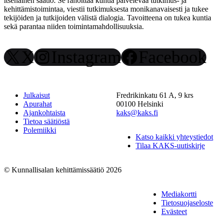
itsenäinen säätiö. Se rahoittaa kuntia palvelevaa tutkimus- ja
kehittämistoimintaa, viestii tutkimuksesta monikanavaisesti ja tukee
tekijöiden ja tutkijoiden välistä dialogia. Tavoitteena on tukea kuntia
sekä parantaa niiden toimintamahdollisuuksia.
X
Instagram
Facebook
Julkaisut
Fredrikinkatu 61 A, 9 krs
Apurahat
00100 Helsinki
Ajankohtaista
kaks@kaks.fi
Tietoa säätiöstä
Polemiikki
Katso kaikki yhteystiedot
Tilaa KAKS-uutiskirje
© Kunnallisalan kehittämissäätiö 2026
Mediakortti
Tietosuojaseloste
Evästeet