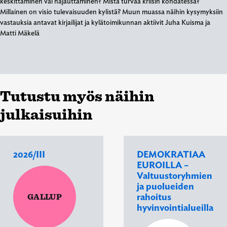
keskittäminen vai hajauttaminen? Mistä turvaa kriisin kohdatessa?
Millainen on visio tulevaisuuden kylistä? Muun muassa näihin kysymyksiin
vastauksia antavat kirjailijat ja kylätoimikunnan aktiivit Juha Kuisma ja
Matti Mäkelä
Tutustu myös näihin
julkaisuihin
2026/III
DEMOKRATIAA
EUROILLA –
Valtuustoryhmien
ja puolueiden
rahoitus
GALLUP
hyvinvointialueilla