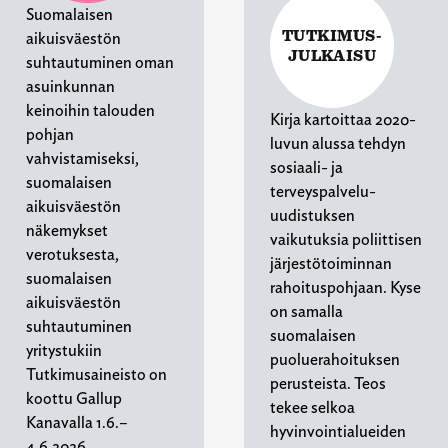
Suomalaisen
TUTKIMUS-
aikuisväestön
JULKAISU
suhtautuminen oman
asuinkunnan
keinoihin talouden
Kirja kartoittaa 2020-
pohjan
luvun alussa tehdyn
vahvistamiseksi,
sosiaali- ja
suomalaisen
terveyspalvelu-
aikuisväestön
uudistuksen
näkemykset
vaikutuksia poliittisen
verotuksesta,
järjestötoiminnan
suomalaisen
rahoituspohjaan. Kyse
aikuisväestön
on samalla
suhtautuminen
suomalaisen
yritystukiin
puoluerahoituksen
Tutkimusaineisto on
perusteista. Teos
koottu Gallup
tekee selkoa
Kanavalla 1.6.–
hyvinvointialueiden
4.6.2026.