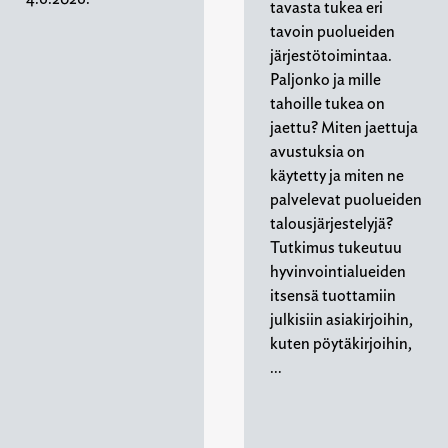
tavasta tukea eri
tavoin puolueiden
järjestötoimintaa.
Paljonko ja mille
tahoille tukea on
jaettu? Miten jaettuja
avustuksia on
käytetty ja miten ne
palvelevat puolueiden
talousjärjestelyjä?
Tutkimus tukeutuu
hyvinvointialueiden
itsensä tuottamiin
julkisiin asiakirjoihin,
kuten pöytäkirjoihin,
…