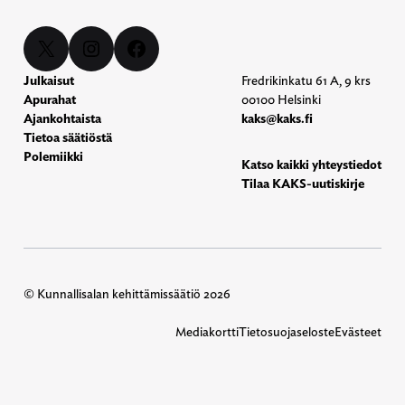
X
Instagram
Facebook
Julkaisut
Fredrikinkatu 61 A, 9 krs
Apurahat
00100 Helsinki
Ajankohtaista
kaks@kaks.fi
Tietoa säätiöstä
Polemiikki
Katso kaikki yhteystiedot
Tilaa KAKS-uutiskirje
© Kunnallisalan kehittämissäätiö 2026
Mediakortti
Tietosuojaseloste
Evästeet