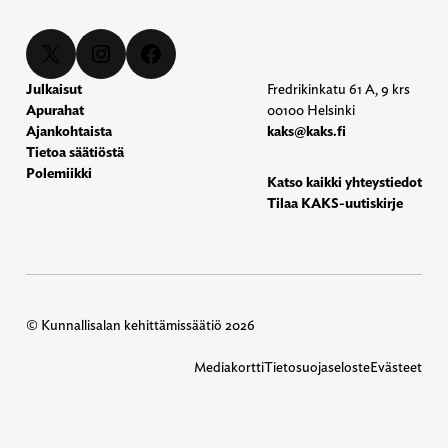
X
Instagram
Facebook
Julkaisut
Fredrikinkatu 61 A, 9 krs
Apurahat
00100 Helsinki
Ajankohtaista
kaks@kaks.fi
Tietoa säätiöstä
Polemiikki
Katso kaikki yhteystiedot
Tilaa KAKS-uutiskirje
© Kunnallisalan kehittämissäätiö 2026
Mediakortti
Tietosuojaseloste
Evästeet