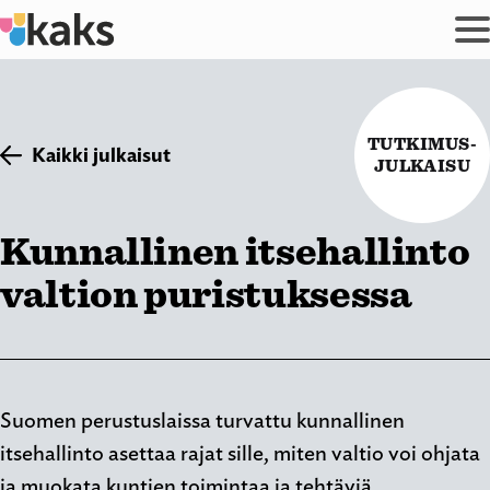
Siirry
sisältöön
TUTKIMUS-
Kaikki julkaisut
JULKAISU
Kunnallinen itsehallinto
valtion puristuksessa
Suomen perustuslaissa turvattu kunnallinen
itsehallinto asettaa rajat sille, miten valtio voi ohjata
ja muokata kuntien toimintaa ja tehtäviä.