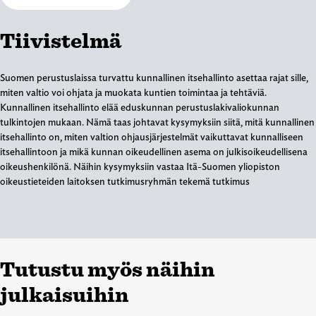
Tiivistelmä
Suomen perustuslaissa turvattu kunnallinen itsehallinto asettaa rajat sille,
miten valtio voi ohjata ja muokata kuntien toimintaa ja tehtäviä.
Kunnallinen itsehallinto elää eduskunnan perustuslakivaliokunnan
tulkintojen mukaan. Nämä taas johtavat kysymyksiin siitä, mitä kunnallinen
itsehallinto on, miten valtion ohjausjärjestelmät vaikuttavat kunnalliseen
itsehallintoon ja mikä kunnan oikeudellinen asema on julkisoikeudellisena
oikeushenkilönä. Näihin kysymyksiin vastaa Itä-Suomen yliopiston
oikeustieteiden laitoksen tutkimusryhmän tekemä tutkimus
Tutustu myös näihin
julkaisuihin