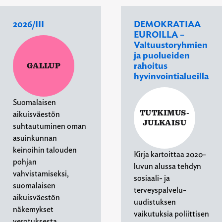
2026/III
DEMOKRATIAA
EUROILLA –
Valtuustoryhmien
ja puolueiden
rahoitus
GALLUP
hyvinvointialueilla
Suomalaisen
TUTKIMUS-
aikuisväestön
JULKAISU
suhtautuminen oman
asuinkunnan
keinoihin talouden
Kirja kartoittaa 2020-
pohjan
luvun alussa tehdyn
vahvistamiseksi,
sosiaali- ja
suomalaisen
terveyspalvelu-
aikuisväestön
uudistuksen
näkemykset
vaikutuksia poliittisen
verotuksesta,