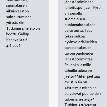
järjestötoiminnan
suomalaisen
rahoituspohjaan. Kyse
aikuisväestön
on samalla
suhtautuminen
suomalaisen
yritystukiin
puoluerahoituksen
Tutkimusaineisto on
perusteista. Teos
koottu Gallup
tekee selkoa
Kanavalla 1.6.–
hyvinvointialueiden
4.6.2026.
tavasta tukea eri
tavoin puolueiden
järjestötoimintaa.
Paljonko ja mille
tahoille tukea on
jaettu? Miten jaettuja
avustuksia on
käytetty ja miten ne
palvelevat puolueiden
talousjärjestelyjä?
Tutkimus tukeutuu