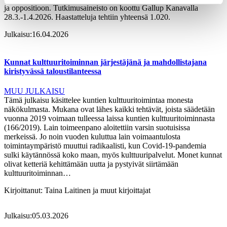
ja oppositioon. Tutkimusaineisto on koottu Gallup Kanavalla
28.3.-1.4.2026. Haastatteluja tehtiin yhteensä 1.020.
Julkaisu:
16.04.2026
Kunnat kulttuuritoiminnan järjestäjänä ja mahdollistajana
kiristyvässä taloustilanteessa
MUU JULKAISU
Tämä julkaisu käsittelee kuntien kulttuuritoimintaa monesta
näkökulmasta. Mukana ovat lähes kaikki tehtävät, joista säädetään
vuonna 2019 voimaan tulleessa laissa kuntien kulttuuritoiminnasta
(166/2019). Lain toimeenpano aloitettiin varsin suotuisissa
merkeissä. Jo noin vuoden kuluttua lain voimaantulosta
toimintaympäristö muuttui radikaalisti, kun Covid-19-pandemia
sulki käytännössä koko maan, myös kulttuuripalvelut. Monet kunnat
olivat ketteriä kehittämään uutta ja pystyivät siirtämään
kulttuuritoiminnan…
Kirjoittanut:
Taina Laitinen ja muut kirjoittajat
Julkaisu:
05.03.2026