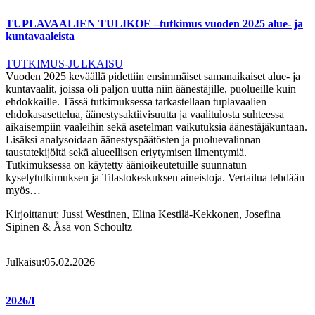
TUPLAVAALIEN TULIKOE –tutkimus vuoden 2025 alue- ja
kuntavaaleista
TUTKIMUS-JULKAISU
Vuoden 2025 keväällä pidettiin ensimmäiset samanaikaiset alue- ja
kuntavaalit, joissa oli paljon uutta niin äänestäjille, puolueille kuin
ehdokkaille. Tässä tutkimuksessa tarkastellaan tuplavaalien
ehdokasasettelua, äänestysaktiivisuutta ja vaalitulosta suhteessa
aikaisempiin vaaleihin sekä asetelman vaikutuksia äänestäjäkuntaan.
Lisäksi analysoidaan äänestyspäätösten ja puoluevalinnan
taustatekijöitä sekä alueellisen eriytymisen ilmentymiä.
Tutkimuksessa on käytetty äänioikeutetuille suunnatun
kyselytutkimuksen ja Tilastokeskuksen aineistoja. Vertailua tehdään
myös…
Kirjoittanut:
Jussi Westinen, Elina Kestilä-Kekkonen, Josefina
Sipinen & Åsa von Schoultz
Julkaisu:
05.02.2026
2026/I