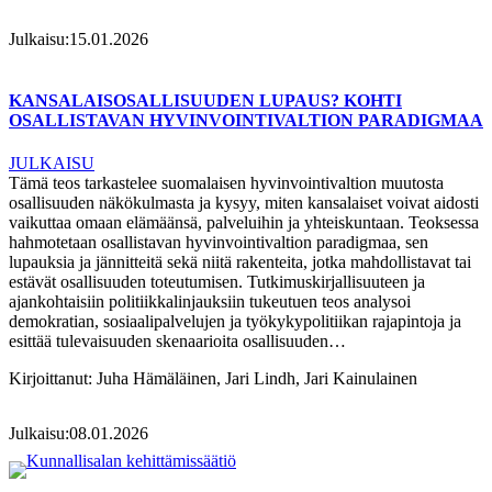
Julkaisu:
15.01.2026
KANSALAISOSALLISUUDEN LUPAUS? KOHTI
OSALLISTAVAN HYVINVOINTIVALTION PARADIGMAA
JULKAISU
Tämä teos tarkastelee suomalaisen hyvinvointivaltion muutosta
osallisuuden näkökulmasta ja kysyy, miten kansalaiset voivat aidosti
vaikuttaa omaan elämäänsä, palveluihin ja yhteiskuntaan. Teoksessa
hahmotetaan osallistavan hyvinvointivaltion paradigmaa, sen
lupauksia ja jännitteitä sekä niitä rakenteita, jotka mahdollistavat tai
estävät osallisuuden toteutumisen. Tutkimuskirjallisuuteen ja
ajankohtaisiin politiikkalinjauksiin tukeutuen teos analysoi
demokratian, sosiaalipalvelujen ja työkykypolitiikan rajapintoja ja
esittää tulevaisuuden skenaarioita osallisuuden…
Kirjoittanut:
Juha Hämäläinen, Jari Lindh, Jari Kainulainen
Julkaisu:
08.01.2026