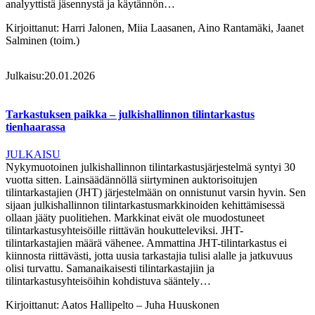
analyyttistä jäsennystä ja käytännön…
Kirjoittanut:
Harri Jalonen, Miia Laasanen, Aino Rantamäki, Jaanet
Salminen (toim.)
Julkaisu:
20.01.2026
Tarkastuksen paikka – julkishallinnon tilintarkastus
tienhaarassa
JULKAISU
Nykymuotoinen julkishallinnon tilintarkastusjärjestelmä syntyi 30
vuotta sitten. Lainsäädännöllä siirtyminen auktorisoitujen
tilintarkastajien (JHT) järjestelmään on onnistunut varsin hyvin. Sen
sijaan julkishallinnon tilintarkastusmarkkinoiden kehittämisessä
ollaan jääty puolitiehen. Markkinat eivät ole muodostuneet
tilintarkastusyhteisöille riittävän houkutteleviksi. JHT-
tilintarkastajien määrä vähenee. Ammattina JHT-tilintarkastus ei
kiinnosta riittävästi, jotta uusia tarkastajia tulisi alalle ja jatkuvuus
olisi turvattu. Samanaikaisesti tilintarkastajiin ja
tilintarkastusyhteisöihin kohdistuva sääntely…
Kirjoittanut:
Aatos Hallipelto – Juha Huuskonen