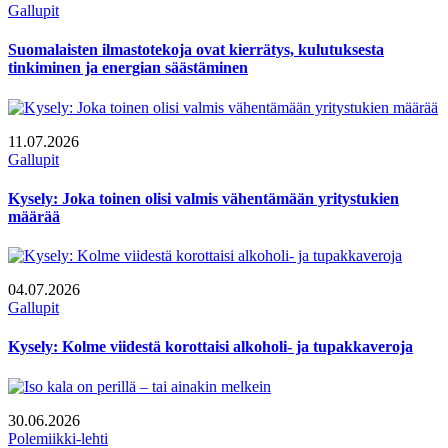
Gallupit
Suomalaisten ilmastotekoja ovat kierrätys, kulutuksesta
tinkiminen ja energian säästäminen
11.07.2026
Gallupit
Kysely: Joka toinen olisi valmis vähentämään yritystukien
määrää
04.07.2026
Gallupit
Kysely: Kolme viidestä korottaisi alkoholi- ja tupakkaveroja
30.06.2026
Polemiikki-lehti