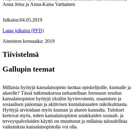
Anna Jetsu ja Anna-Kaisa Vartiainen
Julkaisu:
04.05.2019
Lataa julkaisu (PFD)
Aineiston keruuaika:
2019
Tiivistelmä
Gallupin teemat
Millaisia hyötyjä kansalaisopisto tuottaa opiskelijoille, kunnalle ja
alueelle? Tässä tutkimuksessa tarkastellaan Joensuun seudun
kansalaisopiston hyötyjä yksilön hyvinvoinnin, osaamisen ja
sosiaalisen pääoman ja aktiivisen kuntalaisuuden näkökulmasta.
Hyötyjä arvioidaan myös kunnan ja alueen kannalta. Tulokset
kertovat myös, miten kansalaisopiston asiakkaiden sosiaali- ja
terveyspalveluiden käyttö on muuttunut ja millaisia taloudellisia
vaikutuksia kansalaisopistolla voi olla.