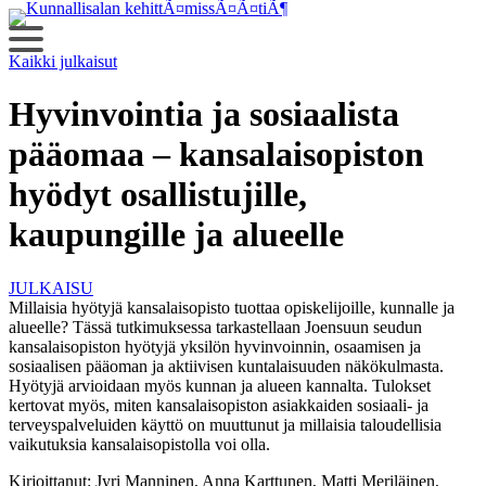
Siirry
sisältöön
Kaikki julkaisut
Hyvinvointia ja sosiaalista
pääomaa – kansalaisopiston
hyödyt osallistujille,
kaupungille ja alueelle
JULKAISU
Millaisia hyötyjä kansalaisopisto tuottaa opiskelijoille, kunnalle ja
alueelle? Tässä tutkimuksessa tarkastellaan Joensuun seudun
kansalaisopiston hyötyjä yksilön hyvinvoinnin, osaamisen ja
sosiaalisen pääoman ja aktiivisen kuntalaisuuden näkökulmasta.
Hyötyjä arvioidaan myös kunnan ja alueen kannalta. Tulokset
kertovat myös, miten kansalaisopiston asiakkaiden sosiaali- ja
terveyspalveluiden käyttö on muuttunut ja millaisia taloudellisia
vaikutuksia kansalaisopistolla voi olla.
Kirjoittanut:
Jyri Manninen, Anna Karttunen, Matti Meriläinen,