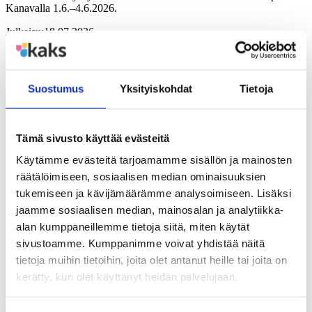
Kanavalla 1.6.–4.6.2026.
Julkaisu:
18.07.2026
DEMOKRATIAA EUROILLA – Valtuustoryhmien ja
puolueiden rahoitus hyvinvointialueilla
Suostumus
Yksityiskohdat
Tietoja
TUTKIMUS-JULKAISU
Kirja kartoittaa 2020-luvun alussa tehdyn sosiaali- ja terveyspalvelu-
uudistuksen vaikutuksia poliittisen järjestötoiminnan
Tämä sivusto käyttää evästeitä
rahoituspohjaan. Kyse on samalla suomalaisen puoluerahoituksen
Käytämme evästeitä tarjoamamme sisällön ja mainosten
perusteista. Teos tekee selkoa hyvinvointialueiden tavasta tukea eri
tavoin puolueiden järjestötoimintaa. Paljonko ja mille tahoille tukea
räätälöimiseen, sosiaalisen median ominaisuuksien
on jaettu? Miten jaettuja avustuksia on käytetty ja miten ne
tukemiseen ja kävijämäärämme analysoimiseen. Lisäksi
palvelevat puolueiden talousjärjestelyjä? Tutkimus tukeutuu
jaamme sosiaalisen median, mainosalan ja analytiikka-
hyvinvointialueiden itsensä tuottamiin julkisiin asiakirjoihin, kuten
pöytäkirjoihin,…
alan kumppaneillemme tietoja siitä, miten käytät
sivustoamme. Kumppanimme voivat yhdistää näitä
Kirjoittanut:
Tomi Venho
tietoja muihin tietoihin, joita olet antanut heille tai joita on
kerätty, kun olet käyttänyt heidän palvelujaan.
Julkaisu:
08.06.2026