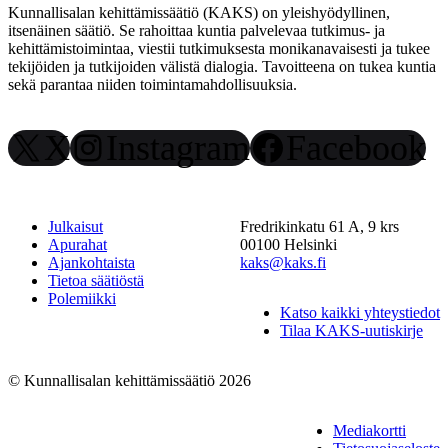
Kunnallisalan kehittämissäätiö (KAKS) on yleishyödyllinen,
itsenäinen säätiö. Se rahoittaa kuntia palvelevaa tutkimus- ja
kehittämistoimintaa, viestii tutkimuksesta monikanavaisesti ja tukee
tekijöiden ja tutkijoiden välistä dialogia. Tavoitteena on tukea kuntia
sekä parantaa niiden toimintamahdollisuuksia.
X
Instagram
Facebook
Julkaisut
Fredrikinkatu 61 A, 9 krs
Apurahat
00100 Helsinki
Ajankohtaista
kaks@kaks.fi
Tietoa säätiöstä
Polemiikki
Katso kaikki yhteystiedot
Tilaa KAKS-uutiskirje
© Kunnallisalan kehittämissäätiö 2026
Mediakortti