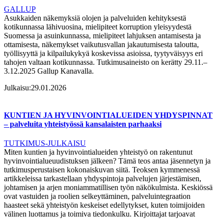
GALLUP
Asukkaiden näkemyksiä olojen ja palveluiden kehityksestä
kotikunnassa lähivuosina, mielipiteet korruption yleisyydestä
Suomessa ja asuinkunnassa, mielipiteet lahjuksen antamisesta ja
ottamisesta, näkemykset vaikutusvallan jakautumisesta taloutta,
työllisyyttä ja kilpailukykyä koskevissa asioissa, tyytyväisyys eri
tahojen valtaan kotikunnassa. Tutkimusaineisto on kerätty 29.11.–
3.12.2025 Gallup Kanavalla.
Julkaisu:
29.01.2026
KUNTIEN JA HYVINVOINTIALUEIDEN YHDYSPINNAT
– palveluita yhteistyössä kansalaisten parhaaksi
TUTKIMUS-JULKAISU
Miten kuntien ja hyvinvointialueiden yhteistyö on rakentunut
hyvinvointialueuudistuksen jälkeen? Tämä teos antaa jäsennetyn ja
tutkimusperustaisen kokonaiskuvan siitä. Teoksen kymmenessä
artikkeleissa tarkastellaan yhdyspintoja palvelujen järjestämisen,
johtamisen ja arjen moniammatillisen työn näkökulmista. Keskiössä
ovat vastuiden ja roolien selkeyttäminen, palveluintegraation
haasteet sekä yhteistyön keskeiset edellytykset, kuten toimijoiden
välinen luottamus ja toimiva tiedonkulku. Kirjoittajat tarjoavat