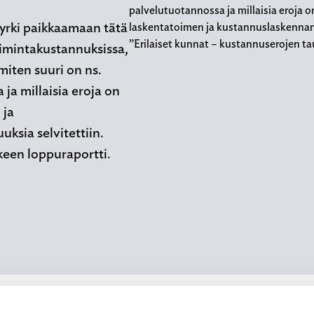
palvelutuotannossa ja millaisia eroja 
yrki paikkaamaan tätä
laskentatoimen ja kustannuslaskennan n
”Erilaiset kunnat – kustannuserojen t
toimintakustannuksissa,
iten suuri on ns.
ja millaisia eroja on
 ja
ksia selvitettiin.
keen loppuraportti.