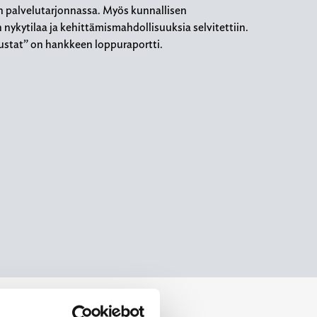
on palvelutarjonnassa. Myös kunnallisen
ykytilaa ja kehittämismahdollisuuksia selvitettiin.
austat” on hankkeen loppuraportti.