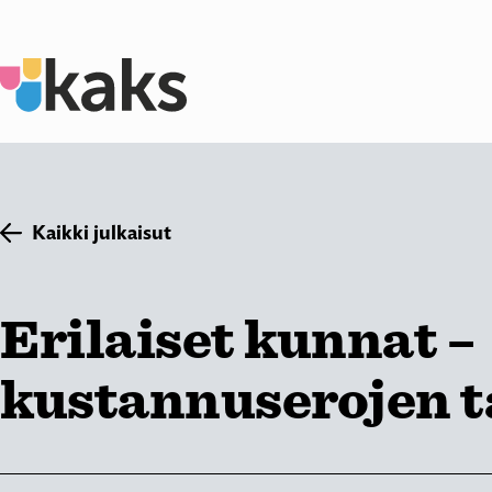
Siirry
sisältöön
Kaikki julkaisut
Erilaiset kunnat –
kustannuserojen t