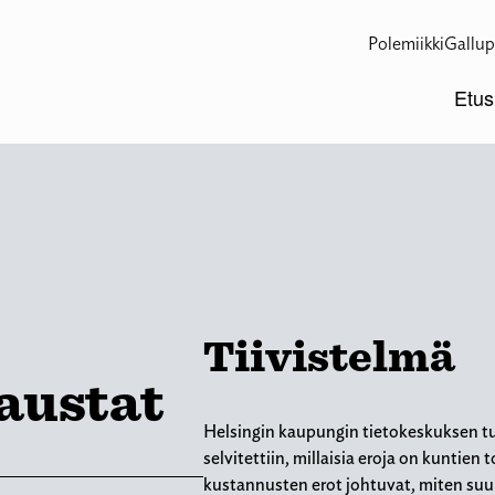
Polemiikki
Gallup
Etus
Tiivistelmä
austat
Helsingin kaupungin tietokeskuksen t
selvitettiin, millaisia eroja on kunti
kustannusten erot johtuvat, miten suu