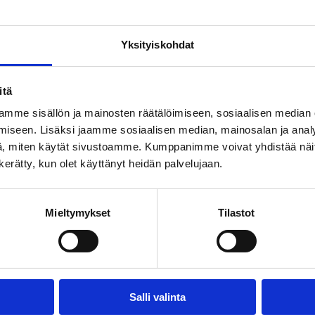
ulkaisuihin
Yksityiskohdat
DEMOKRATIAA E
itä
Valtuustoryhmien 
GALLUP
hyvinvointialueilla
mme sisällön ja mainosten räätälöimiseen, sosiaalisen median
iseen. Lisäksi jaamme sosiaalisen median, mainosalan ja analy
Kirja kartoittaa 2020-lu
, miten käytät sivustoamme. Kumppanimme voivat yhdistää näitä t
terveyspalvelu-uudistuk
n kerätty, kun olet käyttänyt heidän palvelujaan.
järjestötoiminnan rahoi
suomalaisen puolueraho
selkoa hyvinvointialueid
Mieltymykset
Tilastot
puolueiden järjestötoimi
tukea on jaettu? Miten j
miten ne palvelevat puol
Tutkimus tukeutuu hyvi
tuottamiin julkisiin asia
Salli valinta