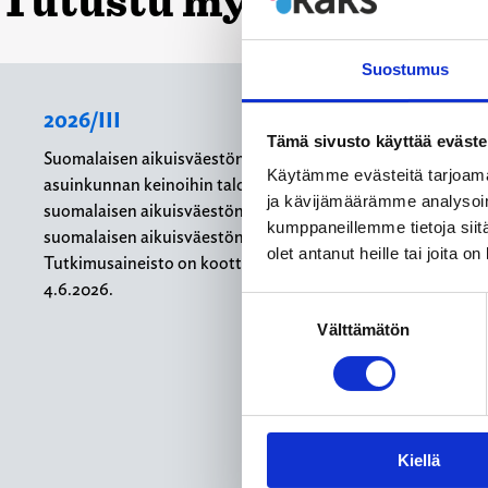
Tutustu myös näihin j
Suostumus
2026/III
Tämä sivusto käyttää eväste
Suomalaisen aikuisväestön suhtautuminen oman
Käytämme evästeitä tarjoama
asuinkunnan keinoihin talouden pohjan vahvistamiseksi,
ja kävijämäärämme analysoim
suomalaisen aikuisväestön näkemykset verotuksesta,
kumppaneillemme tietoja siitä
suomalaisen aikuisväestön suhtautuminen yritystukiin
olet antanut heille tai joita o
Tutkimusaineisto on koottu Gallup Kanavalla 1.6.–
4.6.2026.
Suostumuksen
Välttämätön
valinta
Kiellä