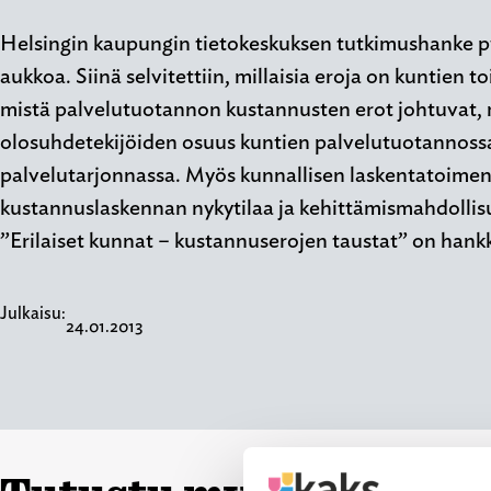
Helsingin kaupungin tietokeskuksen tutkimushanke p
aukkoa. Siinä selvitettiin, millaisia eroja on kuntien 
mistä palvelutuotannon kustannusten erot johtuvat, m
olosuhdetekijöiden osuus kuntien palvelutuotannossa 
palvelutarjonnassa. Myös kunnallisen laskentatoimen
kustannuslaskennan nykytilaa ja kehittämismahdollisuu
”Erilaiset kunnat – kustannuserojen taustat” on hank
Julkaisu:
24.01.2013