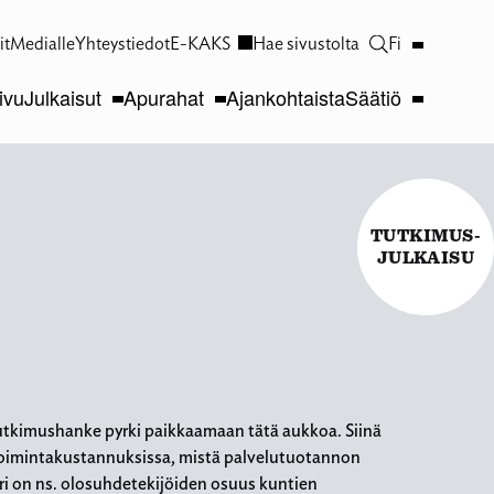
it
Medialle
Yhteystiedot
E-KAKS
Hae sivustolta
Fi
ivu
Julkaisut
Apurahat
Ajankohtaista
Säätiö
TUTKIMUS-
JULKAISU
utkimushanke pyrki paikkaamaan tätä aukkoa. Siinä
en toimintakustannuksissa, mistä palvelutuotannon
ri on ns. olosuhdetekijöiden osuus kuntien