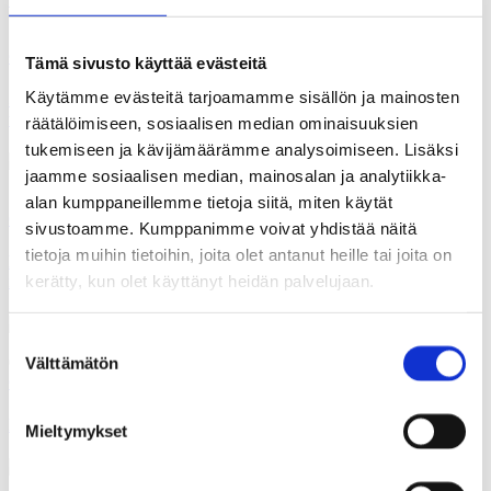
18.07.2026
Gallupit
Tämä sivusto käyttää evästeitä
Käytämme evästeitä tarjoamamme sisällön ja mainosten
Suomalaisten ilmastotekoja ovat kierrätys, kulutuksesta
tinkiminen ja energian säästäminen
räätälöimiseen, sosiaalisen median ominaisuuksien
tukemiseen ja kävijämäärämme analysoimiseen. Lisäksi
jaamme sosiaalisen median, mainosalan ja analytiikka-
11.07.2026
alan kumppaneillemme tietoja siitä, miten käytät
Gallupit
sivustoamme. Kumppanimme voivat yhdistää näitä
tietoja muihin tietoihin, joita olet antanut heille tai joita on
Kysely: Joka toinen olisi valmis vähentämään yritystukien
kerätty, kun olet käyttänyt heidän palvelujaan.
määrää
Suostumuksen
04.07.2026
Välttämätön
valinta
Gallupit
Kysely: Kolme viidestä korottaisi alkoholi- ja tupakkaveroja
Mieltymykset