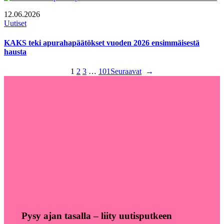
12.06.2026
Uutiset
KAKS teki apurahapäätökset vuoden 2026 ensimmäisestä
hausta
1
2
3
…
101
Seuraavat
→
Pysy ajan tasalla – liity uutisputkeen