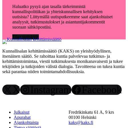
Haluatko pysyä ajan tasalla tärkeimmistä
kunnallispolitiikan ja yhteiskunnallisen kehityksen
uutisista? Liittymällä uutisputkeemme saat ajankohtaiset
analyysit, tutkimustulokset ja asiantuntijakommentit
suoraan sähköpostiisi.
Tilaa uutiskirje
Kunnallisalan kehittämissäätiö (KAKS) on yleishyödyllinen,
itsenäinen säätiö. Se rahoittaa kuntia palvelevaa tutkimus- ja
kehittämistoimintaa, viestii tutkimuksesta monikanavaisesti ja tukee
tekijöiden ja tutkijoiden välistä dialogia. Tavoitteena on tukea kuntia
sekä parantaa niiden toimintamahdollisuuksia.
X
Instagram
Facebook
Julkaisut
Fredrikinkatu 61 A, 9 krs
Apurahat
00100 Helsinki
Ajankohtaista
kaks@kaks.fi
Tietoa säätiöstä