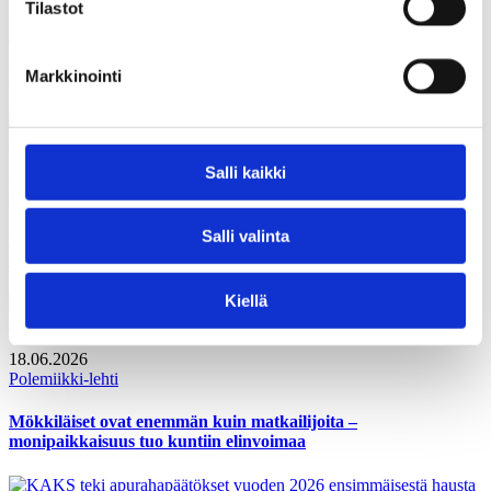
Tilastot
30.06.2026
Polemiikki-lehti
Markkinointi
Iso kala on perillä – tai ainakin melkein
Salli kaikki
27.06.2026
Gallupit
Salli valinta
Kuntalaiset vahvistaisivat oman kunnan taloutta tehostamalla
toimintaa
Kiellä
18.06.2026
Polemiikki-lehti
Mökkiläiset ovat enemmän kuin matkailijoita –
monipaikkaisuus tuo kuntiin elinvoimaa