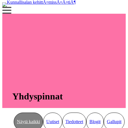
Siirry
sisältöön
Yhdyspinnat
Näytä kaikki
Uutiset
Tiedotteet
Blogit
Gallupit