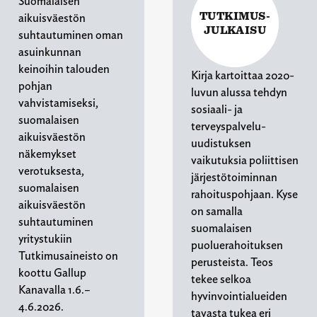
Suomalaisen
TUTKIMUS-
aikuisväestön
JULKAISU
suhtautuminen oman
asuinkunnan
keinoihin talouden
Kirja kartoittaa 2020-
pohjan
luvun alussa tehdyn
vahvistamiseksi,
sosiaali- ja
suomalaisen
terveyspalvelu-
aikuisväestön
uudistuksen
näkemykset
vaikutuksia poliittisen
verotuksesta,
järjestötoiminnan
suomalaisen
rahoituspohjaan. Kyse
aikuisväestön
on samalla
suhtautuminen
suomalaisen
yritystukiin
puoluerahoituksen
Tutkimusaineisto on
perusteista. Teos
koottu Gallup
tekee selkoa
Kanavalla 1.6.–
hyvinvointialueiden
4.6.2026.
tavasta tukea eri