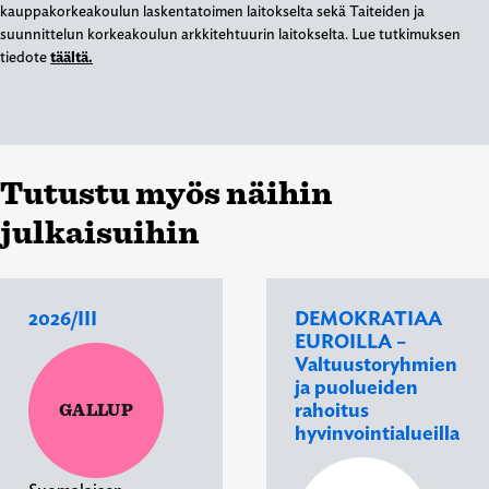
kauppakorkeakoulun laskentatoimen laitokselta sekä Taiteiden ja
suunnittelun korkeakoulun arkkitehtuurin laitokselta. Lue tutkimuksen
tiedote
täältä.
Tutustu myös näihin
julkaisuihin
2026/III
DEMOKRATIAA
EUROILLA –
Valtuustoryhmien
ja puolueiden
rahoitus
GALLUP
hyvinvointialueilla