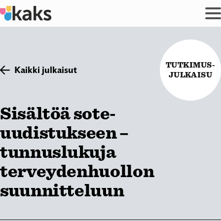
Siirry
sisältöön
TUTKIMUS-
Kaikki julkaisut
JULKAISU
Sisältöä sote-
uudistukseen –
tunnuslukuja
terveydenhuollon
suunnitteluun