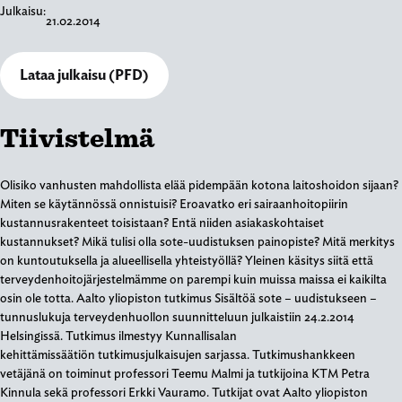
Julkaisu:
21.02.2014
Lataa julkaisu (PFD)
Tiivistelmä
Olisiko vanhusten mahdollista elää pidempään kotona laitoshoidon sijaan?
Miten se käytännössä onnistuisi? Eroavatko eri sairaanhoitopiirin
kustannusrakenteet toisistaan? Entä niiden asiakaskohtaiset
kustannukset? Mikä tulisi olla sote-uudistuksen painopiste? Mitä merkitys
on kuntoutuksella ja alueellisella yhteistyöllä? Yleinen käsitys siitä että
terveydenhoitojärjestelmämme on parempi kuin muissa maissa ei kaikilta
osin ole totta. Aalto yliopiston tutkimus Sisältöä sote – uudistukseen –
tunnuslukuja terveydenhuollon suunnitteluun julkaistiin 24.2.2014
Helsingissä. Tutkimus ilmestyy Kunnallisalan
kehittämissäätiön tutkimusjulkaisujen sarjassa. Tutkimushankkeen
vetäjänä on toiminut professori Teemu Malmi ja tutkijoina KTM Petra
Kinnula sekä professori Erkki Vauramo. Tutkijat ovat Aalto yliopiston