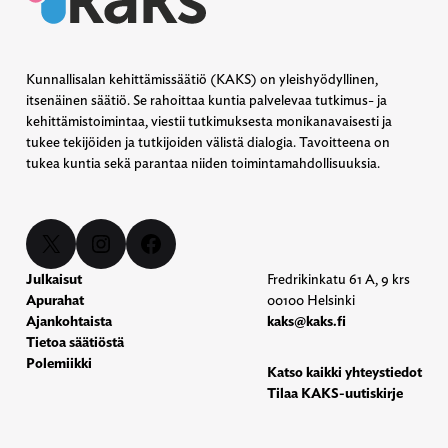
Kunnallisalan kehittämissäätiö (KAKS) on yleishyödyllinen,
itsenäinen säätiö. Se rahoittaa kuntia palvelevaa tutkimus- ja
kehittämistoimintaa, viestii tutkimuksesta monikanavaisesti ja
tukee tekijöiden ja tutkijoiden välistä dialogia. Tavoitteena on
tukea kuntia sekä parantaa niiden toimintamahdollisuuksia.
X
Instagram
Facebook
Julkaisut
Fredrikinkatu 61 A, 9 krs
Apurahat
00100 Helsinki
Ajankohtaista
kaks@kaks.fi
Tietoa säätiöstä
Polemiikki
Katso kaikki yhteystiedot
Tilaa KAKS-uutiskirje