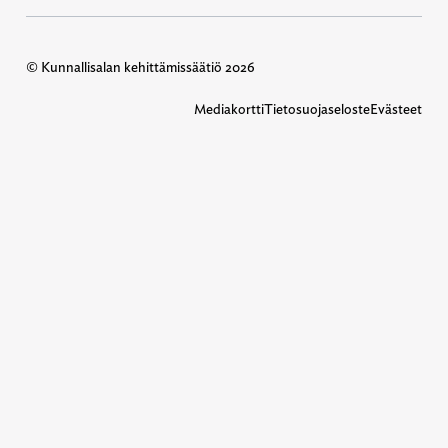
© Kunnallisalan kehittämissäätiö 2026
Mediakortti
Tietosuojaseloste
Evästeet