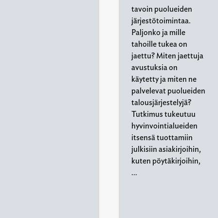
tavoin puolueiden
järjestötoimintaa.
Paljonko ja mille
tahoille tukea on
jaettu? Miten jaettuja
avustuksia on
käytetty ja miten ne
palvelevat puolueiden
talousjärjestelyjä?
Tutkimus tukeutuu
hyvinvointialueiden
itsensä tuottamiin
julkisiin asiakirjoihin,
kuten pöytäkirjoihin,
…