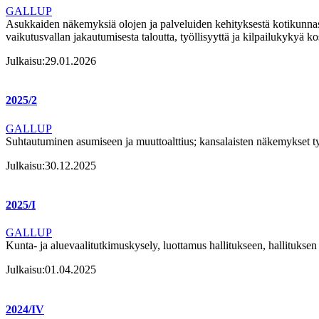
GALLUP
Asukkaiden näkemyksiä olojen ja palveluiden kehityksestä kotikunnass
vaikutusvallan jakautumisesta taloutta, työllisyyttä ja kilpailukykyä 
Julkaisu:
29.01.2026
2025/2
GALLUP
Suhtautuminen asumiseen ja muuttoalttius; kansalaisten näkemykset työ
Julkaisu:
30.12.2025
2025/I
GALLUP
Kunta- ja aluevaalitutkimuskysely, luottamus hallitukseen, hallitukse
Julkaisu:
01.04.2025
2024/IV