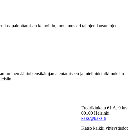
den tasapainottamisen keinoihin, luottamus eri tahojen lausuntojen
uhtautuminen äänioikeusikärajan alentamiseen ja mielipidetutkimuksiin
teisiin
Fredrikinkatu 61 A, 9 krs
00100 Helsinki
kaks@kaks.fi
Katso kaikki yhteystiedot