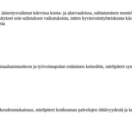
äänestysvalinnat tulevissa kunta- ja aluevaaleissa, suhtatuminen monie
äsitykset sote-udistuksen vaikutuksista, miten hyvinvointiyhteiskunta kä
sta
 maahanmuuttoon ja työvoimapulan estämisen keinoihin, mielipiteet syn
 oikeudenmukaisuus, mielipiteet kotikunnan palvelujen riittävyydestä ja ke