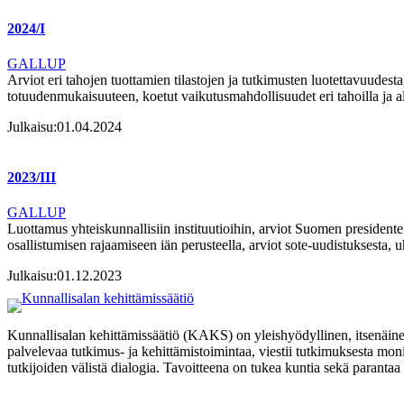
2024/I
GALLUP
Arviot eri tahojen tuottamien tilastojen ja tutkimusten luotettavuudest
totuudenmukaisuuteen, koetut vaikutusmahdollisuudet eri tahoilla ja a
Julkaisu:
01.04.2024
2023/III
GALLUP
Luottamus yhteiskunnallisiin instituutioihin, arviot Suomen presidente
osallistumisen rajaamiseen iän perusteella, arviot sote-uudistuksesta,
Julkaisu:
01.12.2023
Kunnallisalan kehittämissäätiö (KAKS) on yleishyödyllinen, itsenäinen
palvelevaa tutkimus- ja kehittämistoimintaa, viestii tutkimuksesta moni
tutkijoiden välistä dialogia. Tavoitteena on tukea kuntia sekä paranta