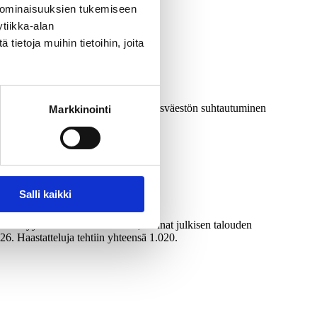
 ominaisuuksien tukemiseen
tiikka-alan
ietoja muihin tietoihin, joita
set verotuksesta, suomalaisen aikuisväestön suhtautuminen
Markkinointi
Salli kaikki
iittävyys omassa kotikunnassa, kannat julkisen talouden
6. Haastatteluja tehtiin yhteensä 1.020.