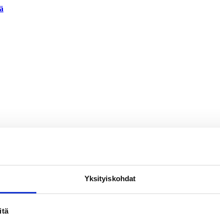
ää
Yksityiskohdat
imintaa
itä