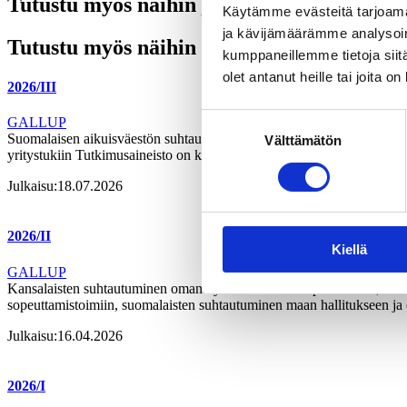
Tutustu myös näihin julkaisuihin
Käytämme evästeitä tarjoama
ja kävijämäärämme analysoim
Tutustu myös näihin gallupeihin
kumppaneillemme tietoja siitä
olet antanut heille tai joita o
2026/III
Suostumuksen
GALLUP
Suomalaisen aikuisväestön suhtautuminen oman asuinkunnan keinoihin
Välttämätön
valinta
yritystukiin Tutkimusaineisto on koottu Gallup Kanavalla 1.6.–4.6.20
Julkaisu:
18.07.2026
2026/II
Kiellä
GALLUP
Kansalaisten suhtautuminen oman hyvinvointialueen palveluihin, suht
sopeuttamistoimiin, suomalaisten suhtautuminen maan hallitukseen ja 
Julkaisu:
16.04.2026
2026/I