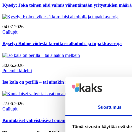
Kysely: Joka toinen olisi valmis vähentämään yritystukien määr
04.07.2026
Gallupit
Kysely: Kolme viidestä korottaisi alkoholi- ja tupakkaveroja
30.06.2026
Polemiikki-lehti
Iso kala on perillä – tai ainakin melkein
27.06.2026
Suostumus
Gallupit
Kuntalaiset vahvistaisivat oman kunnan taloutta tehostamalla to
Tämä sivusto käyttää eväste