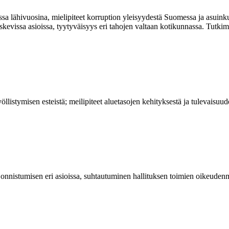
a lähivuosina, mielipiteet korruption yleisyydestä Suomessa ja asuinku
koskevissa asioissa, tyytyväisyys eri tahojen valtaan kotikunnassa. Tut
llistymisen esteistä; meilipiteet aluetasojen kehityksestä ja tulevaisu
n onnistumisen eri asioissa, suhtautuminen hallituksen toimien oikeude