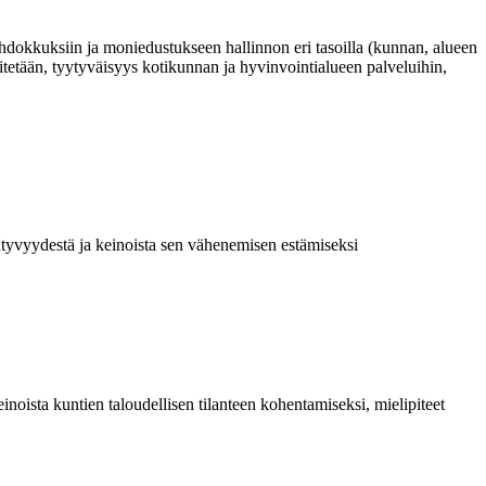
hdokkuksiin ja moniedustukseen hallinnon eri tasoilla (kunnan, alueen
sitetään, tyytyväisyys kotikunnan ja hyvinvointialueen palveluihin,
tyvyydestä ja keinoista sen vähenemisen estämiseksi
inoista kuntien taloudellisen tilanteen kohentamiseksi, mielipiteet