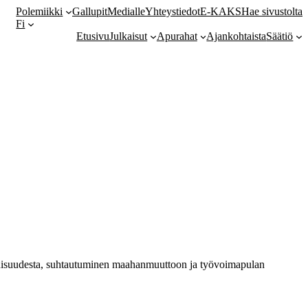
Polemiikki
Gallupit
Medialle
Yhteystiedot
E-KAKS
Hae sivustolta
Fi
Etusivu
Julkaisut
Apurahat
Ajankohtaista
Säätiö
ieluisuudesta, suhtautuminen maahanmuuttoon ja työvoimapulan