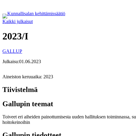
Siirry
sisältöön
Kaikki julkaisut
2023/I
GALLUP
Julkaisu:
01.06.2023
Aineiston keruuaika:
2023
Tiivistelmä
Gallupin teemat
Toiveet eri aiheiden painottumisesta uuden hallituksen toiminnassa, 
hoitokeinoihin
Gallupin tiedotteet