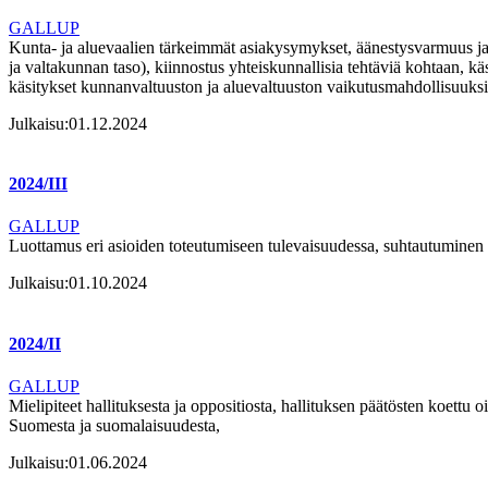
GALLUP
Kunta- ja aluevaalien tärkeimmät asiakysymykset, äänestysvarmuus ja 
ja valtakunnan taso), kiinnostus yhteiskunnallisia tehtäviä kohtaan, k
käsitykset kunnanvaltuuston ja aluevaltuuston vaikutusmahdollisuuksi
Julkaisu:
01.12.2024
2024/III
GALLUP
Luottamus eri asioiden toteutumiseen tulevaisuudessa, suhtautuminen
Julkaisu:
01.10.2024
2024/II
GALLUP
Mielipiteet hallituksesta ja oppositiosta, hallituksen päätösten koettu
Suomesta ja suomalaisuudesta,
Julkaisu:
01.06.2024