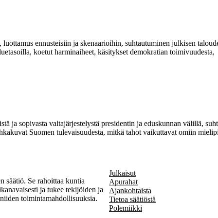
a, luottamus ennusteisiin ja skenaarioihin, suhtautuminen julkisen talou
luetasoilla, koetut harminaiheet, käsitykset demokratian toimivuudesta,
istä ja sopivasta valtajärjestelystä presidentin ja eduskunnan välillä, s
 uhkakuvat Suomen tulevaisuudesta, mitkä tahot vaikuttavat omiin mielipi
Julkaisut
 säätiö. Se rahoittaa kuntia
Apurahat
kanavaisesti ja tukee tekijöiden ja
Ajankohtaista
a niiden toimintamahdollisuuksia.
Tietoa säätiöstä
Polemiikki