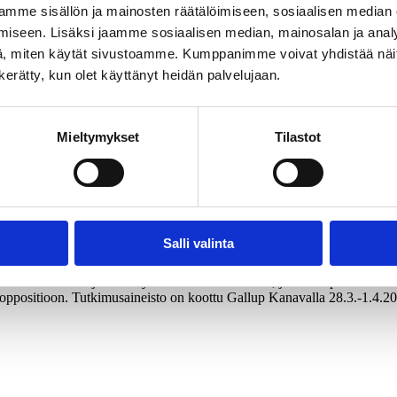
mme sisällön ja mainosten räätälöimiseen, sosiaalisen median
iseen. Lisäksi jaamme sosiaalisen median, mainosalan ja analy
, miten käytät sivustoamme. Kumppanimme voivat yhdistää näitä t
n kerätty, kun olet käyttänyt heidän palvelujaan.
 talouden pohjan vahvistamiseksi, suomalaisen aikuisväestön näkemyk
Mieltymykset
Tilastot
26.
Salli valinta
autuminen velkajarrun käyttöönottoon Suomessa, julkisten palveluiden r
oppositioon. Tutkimusaineisto on koottu Gallup Kanavalla 28.3.-1.4.202