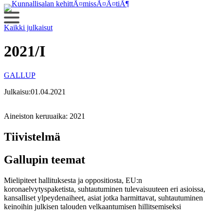
Siirry
sisältöön
Kaikki julkaisut
2021/I
GALLUP
Julkaisu:
01.04.2021
Aineiston keruuaika:
2021
Tiivistelmä
Gallupin teemat
Mielipiteet hallituksesta ja oppositiosta, EU:n
koronaelvytyspaketista, suhtautuminen tulevaisuuteen eri asioissa,
kansalliset ylpeydenaiheet, asiat jotka harmittavat, suhtautuminen
keinoihin julkisen talouden velkaantumisen hillitsemiseksi