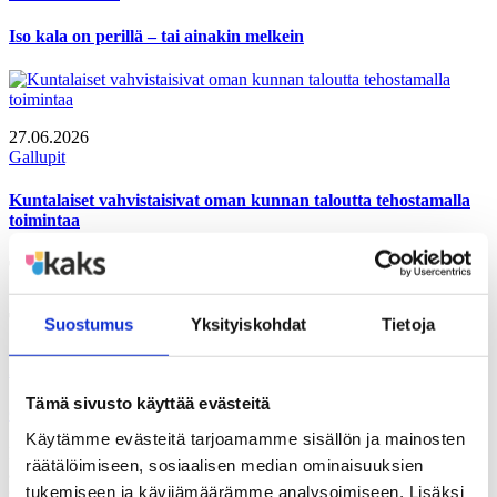
Iso kala on perillä – tai ainakin melkein
27.06.2026
Gallupit
Kuntalaiset vahvistaisivat oman kunnan taloutta tehostamalla
toimintaa
Tutustu myös näihin julkaisuihin
Tutustu myös näihin gallupeihin
Suostumus
Yksityiskohdat
Tietoja
2026/III
Tämä sivusto käyttää evästeitä
GALLUP
Suomalaisen aikuisväestön suhtautuminen oman asuinkunnan
Käytämme evästeitä tarjoamamme sisällön ja mainosten
keinoihin talouden pohjan vahvistamiseksi, suomalaisen
räätälöimiseen, sosiaalisen median ominaisuuksien
aikuisväestön näkemykset verotuksesta, suomalaisen aikuisväestön
tukemiseen ja kävijämäärämme analysoimiseen. Lisäksi
suhtautuminen yritystukiin Tutkimusaineisto on koottu Gallup