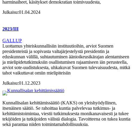
harminaiheet, käsitykset demokratian toimivuudesta,
Julkaisu:
01.04.2024
2023/III
GALLUP
Luottamus yhteiskunnallisiin instituutioihin, arviot Suomen
presidenteistä ja sopivasta valtajärjestelystä presidentin ja
eduskunnan välillä, suhtautuminen äänioikeusikärajan alentamiseen
ja mielipidetutkimuksiin osallistumisen rajaamiseen iän perusteella,
arviot sote-uudistuksesta, uhkakuvat Suomen tulevaisuudesta, mitkä
tahot vaikuttavat omiin mielipiteisiin
Julkaisu:
01.12.2023
Kunnallisalan kehittämissäätiö (KAKS) on yleishyödyllinen,
itsenäinen säätiö. Se rahoittaa kuntia palvelevaa tutkimus- ja
kehittämistoimintaa, viestii tutkimuksesta monikanavaisesti ja tukee
tekijöiden ja tutkijoiden välistä dialogia. Tavoitteena on tukea kuntia
sekä parantaa niiden toimintamahdollisuuksia.