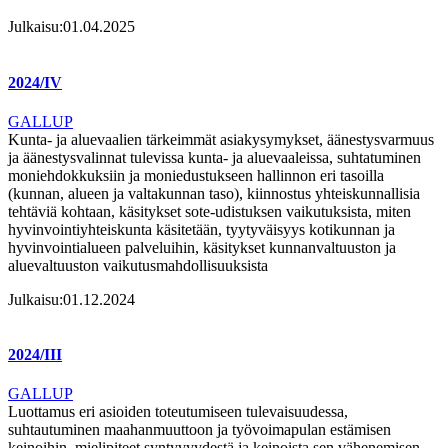
Julkaisu:
01.04.2025
2024/IV
GALLUP
Kunta- ja aluevaalien tärkeimmät asiakysymykset, äänestysvarmuus
ja äänestysvalinnat tulevissa kunta- ja aluevaaleissa, suhtatuminen
moniehdokkuksiin ja moniedustukseen hallinnon eri tasoilla
(kunnan, alueen ja valtakunnan taso), kiinnostus yhteiskunnallisia
tehtäviä kohtaan, käsitykset sote-udistuksen vaikutuksista, miten
hyvinvointiyhteiskunta käsitetään, tyytyväisyys kotikunnan ja
hyvinvointialueen palveluihin, käsitykset kunnanvaltuuston ja
aluevaltuuston vaikutusmahdollisuuksista
Julkaisu:
01.12.2024
2024/III
GALLUP
Luottamus eri asioiden toteutumiseen tulevaisuudessa,
suhtautuminen maahanmuuttoon ja työvoimapulan estämisen
keinoihin, mielipiteet syntyvyydestä ja keinoista sen vähenemisen