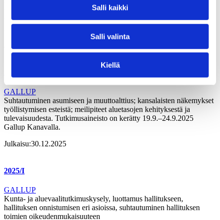
ottamisesta, näkemykset vaikutusvallan jakautumisesta taloutta,
Salli kaikki
työllisyyttä ja kilpailukykyä koskevissa asioissa, tyytyväisyys eri
tahojen valtaan kotikunnassa. Tutkimusaineisto on kerätty 29.11.–
3.12.2025 Gallup Kanavalla.
Salli valinta
Julkaisu:
29.01.2026
Kiellä
2025/2
GALLUP
Suhtautuminen asumiseen ja muuttoalttius; kansalaisten näkemykset
työllistymisen esteistä; meilipiteet aluetasojen kehityksestä ja
tulevaisuudesta. Tutkimusaineisto on kerätty 19.9.–24.9.2025
Gallup Kanavalla.
Julkaisu:
30.12.2025
2025/I
GALLUP
Kunta- ja aluevaalitutkimuskysely, luottamus hallitukseen,
hallituksen onnistumisen eri asioissa, suhtautuminen hallituksen
toimien oikeudenmukaisuuteen