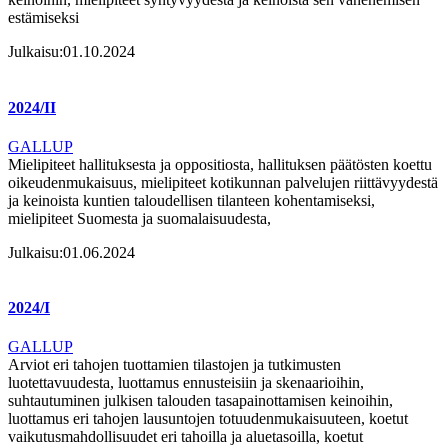
estämiseksi
Julkaisu:
01.10.2024
2024/II
GALLUP
Mielipiteet hallituksesta ja oppositiosta, hallituksen päätösten koettu
oikeudenmukaisuus, mielipiteet kotikunnan palvelujen riittävyydestä
ja keinoista kuntien taloudellisen tilanteen kohentamiseksi,
mielipiteet Suomesta ja suomalaisuudesta,
Julkaisu:
01.06.2024
2024/I
GALLUP
Arviot eri tahojen tuottamien tilastojen ja tutkimusten
luotettavuudesta, luottamus ennusteisiin ja skenaarioihin,
suhtautuminen julkisen talouden tasapainottamisen keinoihin,
luottamus eri tahojen lausuntojen totuudenmukaisuuteen, koetut
vaikutusmahdollisuudet eri tahoilla ja aluetasoilla, koetut