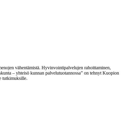
ta menojen vähentämistä. Hyvinvointipalvelujen rahoittaminen,
uuskunta – yhteisö kunnan palvelutuotannossa” on tehnyt Kuopion
le tutkimuksille.