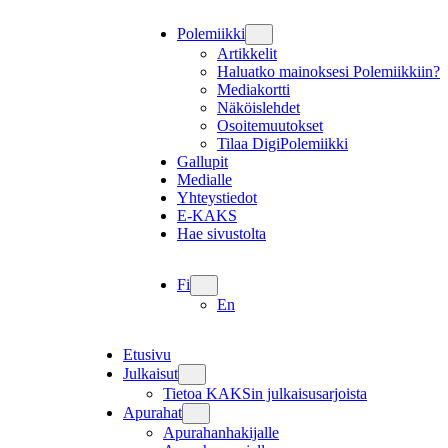
Polemiikki
Artikkelit
Haluatko mainoksesi Polemiikkiin?
Mediakortti
Näköislehdet
Osoitemuutokset
Tilaa DigiPolemiikki
Gallupit
Medialle
Yhteystiedot
E-KAKS
Hae sivustolta
Fi
En
Etusivu
Julkaisut
Tietoa KAKSin julkaisusarjoista
Apurahat
Apurahanhakijalle