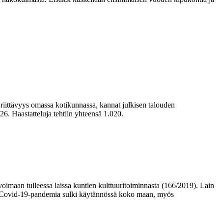
iittävyys omassa kotikunnassa, kannat julkisen talouden
6. Haastatteluja tehtiin yhteensä 1.020.
oimaan tulleessa laissa kuntien kulttuuritoiminnasta (166/2019). Lain
 kun Covid-19-pandemia sulki käytännössä koko maan, myös