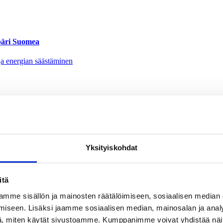
mpäri Suomea
nen ja energian säästäminen
Yksityiskohdat
ää
itä
mme sisällön ja mainosten räätälöimiseen, sosiaalisen median
iseen. Lisäksi jaamme sosiaalisen median, mainosalan ja analy
, miten käytät sivustoamme. Kumppanimme voivat yhdistää näitä t