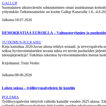
GALLUP
Suomalaisen aikuisväestön suhtautuminen oman asuinkunnan keinoihin
yritystukiin Tutkimusaineisto on koottu Gallup Kanavalla 1.6.–4.6.20
Julkaisu:
18.07.2026
DEMOKRATIAA EUROILLA – Valtuustoryhmien ja puolueiden ra
TUTKIMUS-JULKAISU
Kirja kartoittaa 2020-luvun alussa tehdyn sosiaali- ja terveyspalvelu-
selkoa hyvinvointialueiden tavasta tukea eri tavoin puolueiden järjestö
talousjärjestelyjä? Tutkimus tukeutuu hyvinvointialueiden itsensä tuott
Kirjoittanut:
Tomi Venho
Julkaisu:
08.06.2026
Lohen sukua – työllisyyspalvelujen tie kuntiin
POLEMIA
Työllisyyspalvelut siirtyivät valtiolta kunnille vuoden 2025 alussa. Tä
vaiheelta työllisyyspalvelujen tietä kuntiin useiden eduskuntavaalika