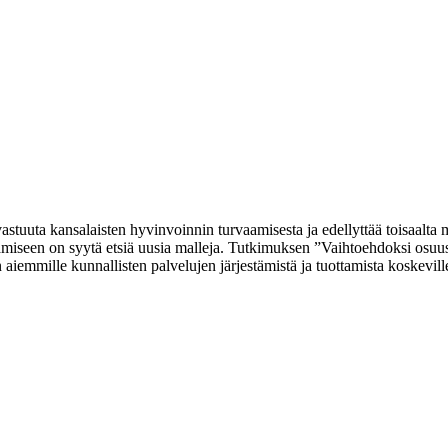
n vastuuta kansalaisten hyvinvoinnin turvaamisesta ja edellyttää toisaal
ntämiseen on syytä etsiä uusia malleja. Tutkimuksen ”Vaihtoehdoksi os
n aiemmille kunnallisten palvelujen järjestämistä ja tuottamista koskevil