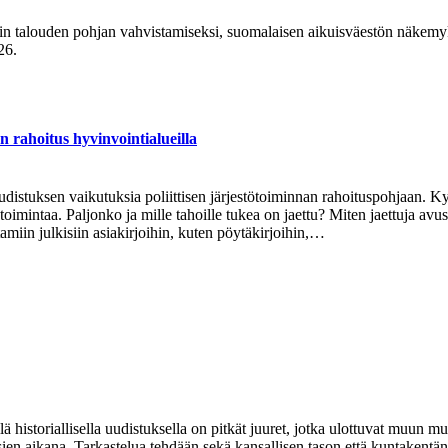
 talouden pohjan vahvistamiseksi, suomalaisen aikuisväestön näkemyk
26.
hoitus hyvinvointialueilla
uudistuksen vaikutuksia poliittisen järjestötoiminnan rahoituspohjaan. 
toimintaa. Paljonko ja mille tahoille tukea on jaettu? Miten jaettuja avu
amiin julkisiin asiakirjoihin, kuten pöytäkirjoihin,…
llä historiallisella uudistuksella on pitkät juuret, jotka ulottuvat muun
usien aikana. Tarkastelua tehdään sekä kansallisen tason että kuntakent