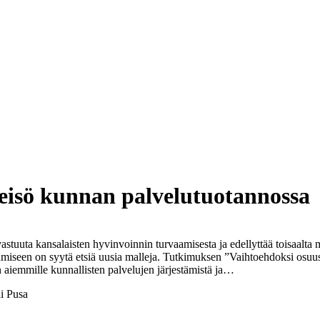
eisö kunnan palvelutuotannossa
n vastuuta kansalaisten hyvinvoinnin turvaamisesta ja edellyttää toisaal
ntämiseen on syytä etsiä uusia malleja. Tutkimuksen ”Vaihtoehdoksi os
ön aiemmille kunnallisten palvelujen järjestämistä ja…
li Pusa