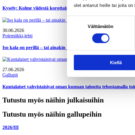
olet antanut heille tai joita o
Kysely: Kolme viidestä korottaisi alkoholi- ja tupakkaveroja
Suostumuksen
Välttämätön
valinta
30.06.2026
Polemiikki-lehti
Iso kala on perillä – tai ainakin melkein
Kiellä
27.06.2026
Gallupit
Kuntalaiset vahvistaisivat oman kunnan taloutta tehostamalla to
Tutustu myös näihin julkaisuihin
Tutustu myös näihin gallupeihin
2026/III