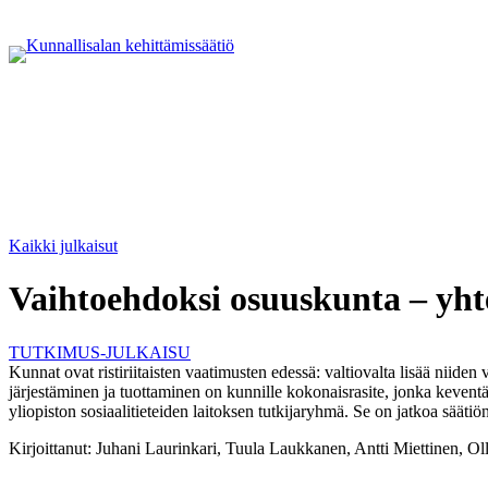
Kaikki julkaisut
Vaihtoehdoksi osuuskunta – yht
TUTKIMUS-JULKAISU
Kunnat ovat ristiriitaisten vaatimusten edessä: valtiovalta lisää niide
järjestäminen ja tuottaminen on kunnille kokonaisrasite, jonka keve
yliopiston sosiaalitieteiden laitoksen tutkijaryhmä. Se on jatkoa sääti
Kirjoittanut:
Juhani Laurinkari, Tuula Laukkanen, Antti Miettinen, Ol