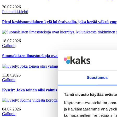
20.07.2026
Polemiikki-lehti
Pieni keskisuomalainen kylä loi festivaalin, joka kerää väkeä y
18.07.2026
Gallupit
Suomalaisten ilmastotekoja ovat kierrätys, kulutuksesta tinkimi
11.07.2026
Suostumus
Gallupit
Kysely: Joka toinen olisi valmis vähentämään yritystukien määr
Tämä sivusto käyttää eväste
Käytämme evästeitä tarjoama
ja kävijämäärämme analysoim
04.07.2026
Gallupit
kumppaneillemme tietoja siitä