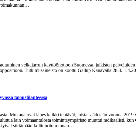
linvoimakunnan…
autuminen velkajarrun käyttöönottoon Suomessa, julkisten palveluiden r
oppositioon. Tutkimusaineisto on koottu Gallup Kanavalla 28.3.-1.4.202
yvässä taloustilanteessa
sta. Mukana ovat lähes kaikki tehtävät, joista säädetään vuonna 2019 v
 kuluttua lain voimaantulosta toimintaympäristö muuttui radikaalisti,
ystyivät siirtämään kulttuuritoiminnan…