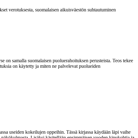
set verotuksesta, suomalaisen aikuisväestön suhtautuminen
Kyse on samalla suomalaisen puoluerahoituksen perusteista. Teos tekee
stuksia on käytetty ja miten ne palvelevat puolueiden
 muassa useiden kokeilujen oppeihin. Tässä kirjassa käydään läpi vaihe
än näkökulmasta. Lisäksi käsitellään ensimmäisen vuoden kipukohtia ja