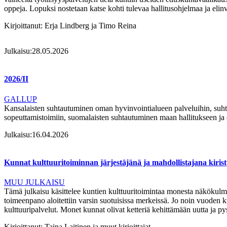
oppeja. Lopuksi nostetaan katse kohti tulevaa hallitusohjelmaa ja e
Kirjoittanut:
Erja Lindberg ja Timo Reina
Julkaisu:
28.05.2026
2026/II
GALLUP
Kansalaisten suhtautuminen oman hyvinvointialueen palveluihin, suht
sopeuttamistoimiin, suomalaisten suhtautuminen maan hallitukseen ja 
Julkaisu:
16.04.2026
Kunnat kulttuuritoiminnan järjestäjänä ja mahdollistajana kirist
MUU JULKAISU
Tämä julkaisu käsittelee kuntien kulttuuritoimintaa monesta näkökulma
toimeenpano aloitettiin varsin suotuisissa merkeissä. Jo noin vuoden
kulttuuripalvelut. Monet kunnat olivat ketteriä kehittämään uutta ja p
Kirjoittanut:
Taina Laitinen ja muut kirjoittajat