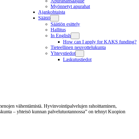
Apurahansaajalle
Myönnetyt apurahat
Ajankohtaista
Säätiö
Säätiön esittely
Hallitus
In English
How can I apply for KAKS funding?
Tieteellinen neuvottelukunta
Yhteystiedot
Laskutustiedot
ta menojen vähentämistä. Hyvinvointipalvelujen rahoittaminen,
uuskunta – yhteisö kunnan palvelutuotannossa” on tehnyt Kuopion