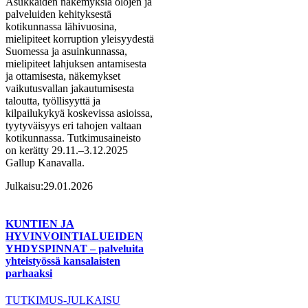
Asukkaiden näkemyksiä olojen ja
palveluiden kehityksestä
kotikunnassa lähivuosina,
mielipiteet korruption yleisyydestä
Suomessa ja asuinkunnassa,
mielipiteet lahjuksen antamisesta
ja ottamisesta, näkemykset
vaikutusvallan jakautumisesta
taloutta, työllisyyttä ja
kilpailukykyä koskevissa asioissa,
tyytyväisyys eri tahojen valtaan
kotikunnassa. Tutkimusaineisto
on kerätty 29.11.–3.12.2025
Gallup Kanavalla.
Julkaisu:
29.01.2026
KUNTIEN JA
HYVINVOINTIALUEIDEN
YHDYSPINNAT – palveluita
yhteistyössä kansalaisten
parhaaksi
TUTKIMUS-JULKAISU