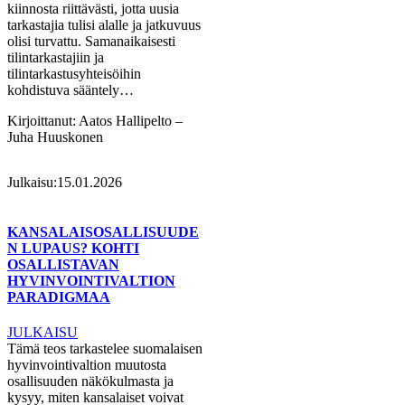
kiinnosta riittävästi, jotta uusia
tarkastajia tulisi alalle ja jatkuvuus
olisi turvattu. Samanaikaisesti
tilintarkastajiin ja
tilintarkastusyhteisöihin
kohdistuva sääntely…
Kirjoittanut:
Aatos Hallipelto –
Juha Huuskonen
Julkaisu:
15.01.2026
KANSALAISOSALLISUUDE
N LUPAUS? KOHTI
OSALLISTAVAN
HYVINVOINTIVALTION
PARADIGMAA
JULKAISU
Tämä teos tarkastelee suomalaisen
hyvinvointivaltion muutosta
osallisuuden näkökulmasta ja
kysyy, miten kansalaiset voivat