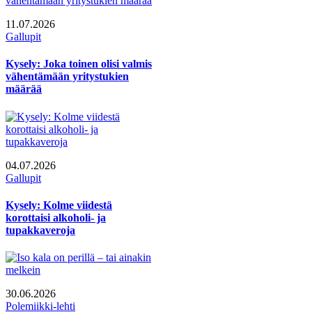
11.07.2026
Gallupit
Kysely: Joka toinen olisi valmis
vähentämään yritystukien
määrää
04.07.2026
Gallupit
Kysely: Kolme viidestä
korottaisi alkoholi- ja
tupakkaveroja
30.06.2026
Polemiikki-lehti