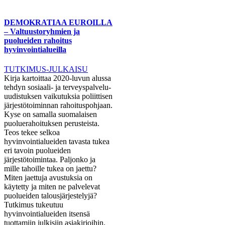
DEMOKRATIAA EUROILLA
– Valtuustoryhmien ja
puolueiden rahoitus
hyvinvointialueilla
TUTKIMUS-JULKAISU
Kirja kartoittaa 2020-luvun alussa
tehdyn sosiaali- ja terveyspalvelu-
uudistuksen vaikutuksia poliittisen
järjestötoiminnan rahoituspohjaan.
Kyse on samalla suomalaisen
puoluerahoituksen perusteista.
Teos tekee selkoa
hyvinvointialueiden tavasta tukea
eri tavoin puolueiden
järjestötoimintaa. Paljonko ja
mille tahoille tukea on jaettu?
Miten jaettuja avustuksia on
käytetty ja miten ne palvelevat
puolueiden talousjärjestelyjä?
Tutkimus tukeutuu
hyvinvointialueiden itsensä
tuottamiin julkisiin asiakirjoihin,