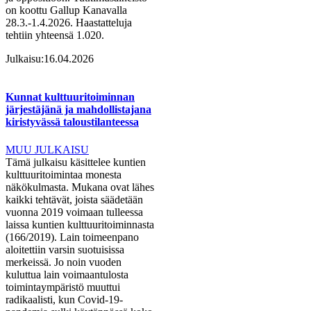
on koottu Gallup Kanavalla
28.3.-1.4.2026. Haastatteluja
tehtiin yhteensä 1.020.
Julkaisu:
16.04.2026
Kunnat kulttuuritoiminnan
järjestäjänä ja mahdollistajana
kiristyvässä taloustilanteessa
MUU JULKAISU
Tämä julkaisu käsittelee kuntien
kulttuuritoimintaa monesta
näkökulmasta. Mukana ovat lähes
kaikki tehtävät, joista säädetään
vuonna 2019 voimaan tulleessa
laissa kuntien kulttuuritoiminnasta
(166/2019). Lain toimeenpano
aloitettiin varsin suotuisissa
merkeissä. Jo noin vuoden
kuluttua lain voimaantulosta
toimintaympäristö muuttui
radikaalisti, kun Covid-19-