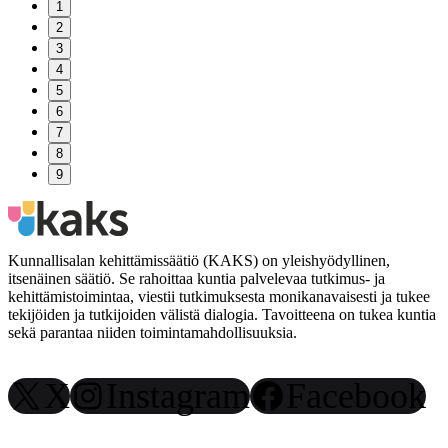
1
2
3
4
5
6
7
8
9
Kunnallisalan kehittämissäätiö (KAKS) on yleishyödyllinen,
itsenäinen säätiö. Se rahoittaa kuntia palvelevaa tutkimus- ja
kehittämistoimintaa, viestii tutkimuksesta monikanavaisesti ja tukee
tekijöiden ja tutkijoiden välistä dialogia. Tavoitteena on tukea kuntia
sekä parantaa niiden toimintamahdollisuuksia.
X
Instagram
Facebook