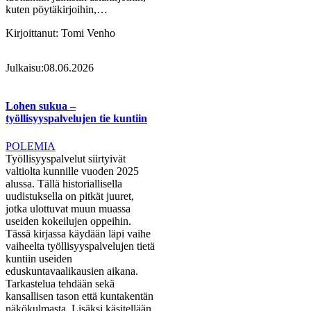
kuten pöytäkirjoihin,…
Kirjoittanut:
Tomi Venho
Julkaisu:
08.06.2026
Lohen sukua –
työllisyyspalvelujen tie kuntiin
POLEMIA
Työllisyyspalvelut siirtyivät
valtiolta kunnille vuoden 2025
alussa. Tällä historiallisella
uudistuksella on pitkät juuret,
jotka ulottuvat muun muassa
useiden kokeilujen oppeihin.
Tässä kirjassa käydään läpi vaihe
vaiheelta työllisyyspalvelujen tietä
kuntiin useiden
eduskuntavaalikausien aikana.
Tarkastelua tehdään sekä
kansallisen tason että kuntakentän
näkökulmasta. Lisäksi käsitellään