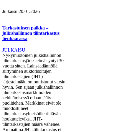
Julkaisu:
20.01.2026
Tarkastuksen paikka –
julkishallinnon tilintarkastus
tienhaarassa
JULKAISU
Nykymuotoinen julkishallinnon
tilintarkastusjärjestelmä syntyi 30
vuotta sitten. Lainsäädännöllä
siirtyminen auktorisoitujen
tilintarkastajien (JHT)
järjestelmään on onnistunut varsin
hyvin. Sen sijaan julkishallinnon
tilintarkastusmarkkinoiden
kehittämisessä ollaan jääty
puolitiehen. Markkinat eivät ole
muodostuneet
tilintarkastusyhteisöille riittävän
houkutteleviksi. JHT-
tilintarkastajien määrä vähenee.
Ammattina JHT-tilintarkastus ei