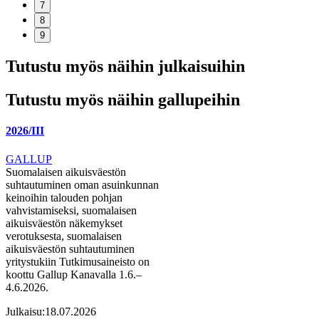
7
8
9
Tutustu myös näihin julkaisuihin
Tutustu myös näihin gallupeihin
2026/III
GALLUP
Suomalaisen aikuisväestön
suhtautuminen oman asuinkunnan
keinoihin talouden pohjan
vahvistamiseksi, suomalaisen
aikuisväestön näkemykset
verotuksesta, suomalaisen
aikuisväestön suhtautuminen
yritystukiin Tutkimusaineisto on
koottu Gallup Kanavalla 1.6.–
4.6.2026.
Julkaisu:
18.07.2026