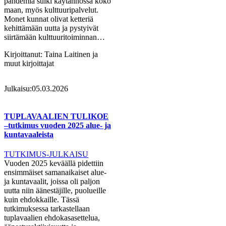
pandemia sulki käytännössä koko
maan, myös kulttuuripalvelut.
Monet kunnat olivat ketteriä
kehittämään uutta ja pystyivät
siirtämään kulttuuritoiminnan…
Kirjoittanut:
Taina Laitinen ja
muut kirjoittajat
Julkaisu:
05.03.2026
TUPLAVAALIEN TULIKOE
–tutkimus vuoden 2025 alue- ja
kuntavaaleista
TUTKIMUS-JULKAISU
Vuoden 2025 keväällä pidettiin
ensimmäiset samanaikaiset alue-
ja kuntavaalit, joissa oli paljon
uutta niin äänestäjille, puolueille
kuin ehdokkaille. Tässä
tutkimuksessa tarkastellaan
tuplavaalien ehdokasasettelua,