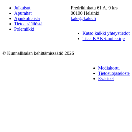
Julkaisut
Fredrikinkatu 61 A, 9 krs
Apurahat
00100 Helsinki
Ajankohtaista
kaks@kaks.fi
Tietoa säätiöstä
Polemiikki
Katso kaikki yhteystiedot
Tilaa KAKS-uutiskirje
© Kunnallisalan kehittämissäätiö 2026
Mediakortti
Tietosuojaseloste
Evästeet