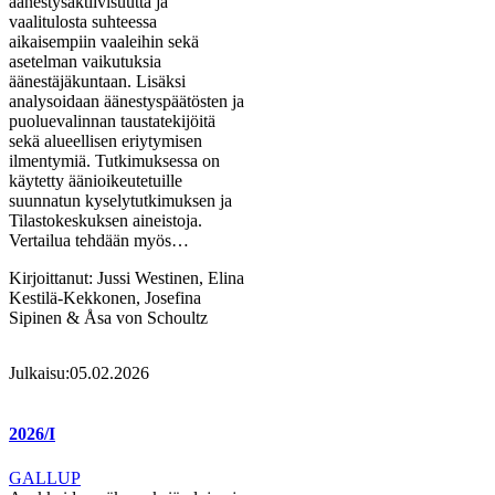
äänestysaktiivisuutta ja
vaalitulosta suhteessa
aikaisempiin vaaleihin sekä
asetelman vaikutuksia
äänestäjäkuntaan. Lisäksi
analysoidaan äänestyspäätösten ja
puoluevalinnan taustatekijöitä
sekä alueellisen eriytymisen
ilmentymiä. Tutkimuksessa on
käytetty äänioikeutetuille
suunnatun kyselytutkimuksen ja
Tilastokeskuksen aineistoja.
Vertailua tehdään myös…
Kirjoittanut:
Jussi Westinen, Elina
Kestilä-Kekkonen, Josefina
Sipinen & Åsa von Schoultz
Julkaisu:
05.02.2026
2026/I
GALLUP