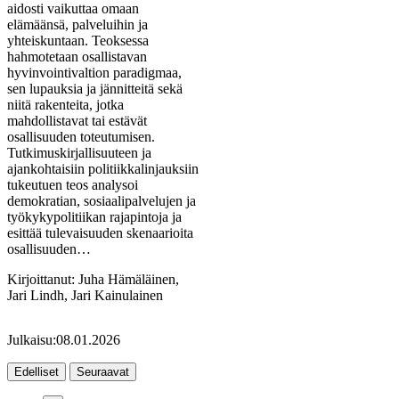
aidosti vaikuttaa omaan
elämäänsä, palveluihin ja
yhteiskuntaan. Teoksessa
hahmotetaan osallistavan
hyvinvointivaltion paradigmaa,
sen lupauksia ja jännitteitä sekä
niitä rakenteita, jotka
mahdollistavat tai estävät
osallisuuden toteutumisen.
Tutkimuskirjallisuuteen ja
ajankohtaisiin politiikkalinjauksiin
tukeutuen teos analysoi
demokratian, sosiaalipalvelujen ja
työkykypolitiikan rajapintoja ja
esittää tulevaisuuden skenaarioita
osallisuuden…
Kirjoittanut:
Juha Hämäläinen,
Jari Lindh, Jari Kainulainen
Julkaisu:
08.01.2026
Edelliset
Seuraavat