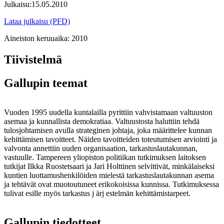
Julkaisu:
15.05.2010
Lataa julkaisu (PFD)
Aineiston keruuaika:
2010
Tiivistelmä
Gallupin teemat
Vuoden 1995 uudella kuntalailla pyrittiin vahvistamaan valtuuston
asemaa ja kunnallista demokratiaa. Valtuustosta haluttiin tehdä
tulosjohtamisen avulla strateginen johtaja, joka määrittelee kunnan
kehittämisen tavoitteet. Näiden tavoitteiden toteutumisen arviointi ja
valvonta annettiin uuden organisaation, tarkastuslautakunnan,
vastuulle. Tampereen yliopiston politiikan tutkimuksen laitoksen
tutkijat Ilkka Ruostetsaari ja Jari Holttinen selvittivät, minkälaiseksi
kuntien luottamushenkilöiden mielestä tarkastuslautakunnan asema
ja tehtävät ovat muotoutuneet erikokoisissa kunnissa. Tutkimuksessa
tulivat esille myös tarkastus j ärj estelmän kehittämistarpeet.
Gallupin tiedotteet