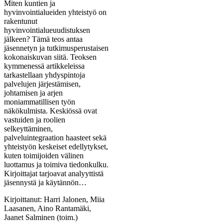
Miten kuntien ja
hyvinvointialueiden yhteistyö on
rakentunut
hyvinvointialueuudistuksen
jälkeen? Tämä teos antaa
jäsennetyn ja tutkimusperustaisen
kokonaiskuvan siitä. Teoksen
kymmenessä artikkeleissa
tarkastellaan yhdyspintoja
palvelujen järjestämisen,
johtamisen ja arjen
moniammatillisen työn
näkökulmista. Keskiössä ovat
vastuiden ja roolien
selkeyttäminen,
palveluintegraation haasteet sekä
yhteistyön keskeiset edellytykset,
kuten toimijoiden välinen
luottamus ja toimiva tiedonkulku.
Kirjoittajat tarjoavat analyyttistä
jäsennystä ja käytännön…
Kirjoittanut:
Harri Jalonen, Miia
Laasanen, Aino Rantamäki,
Jaanet Salminen (toim.)