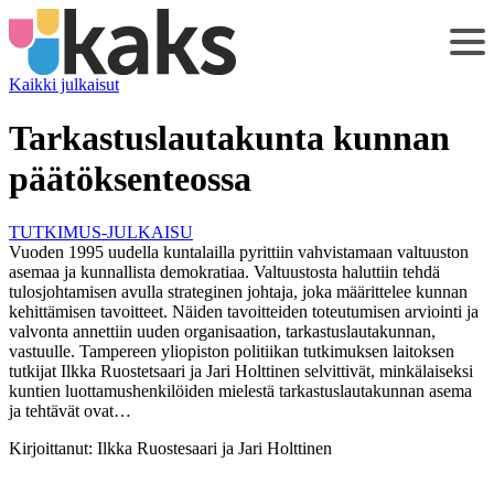
Siirry
sisältöön
Kaikki julkaisut
Tarkastuslautakunta kunnan
päätöksenteossa
TUTKIMUS-JULKAISU
Vuoden 1995 uudella kuntalailla pyrittiin vahvistamaan valtuuston
asemaa ja kunnallista demokratiaa. Valtuustosta haluttiin tehdä
tulosjohtamisen avulla strateginen johtaja, joka määrittelee kunnan
kehittämisen tavoitteet. Näiden tavoitteiden toteutumisen arviointi ja
valvonta annettiin uuden organisaation, tarkastuslautakunnan,
vastuulle. Tampereen yliopiston politiikan tutkimuksen laitoksen
tutkijat Ilkka Ruostetsaari ja Jari Holttinen selvittivät, minkälaiseksi
kuntien luottamushenkilöiden mielestä tarkastuslautakunnan asema
ja tehtävät ovat…
Kirjoittanut:
Ilkka Ruostesaari ja Jari Holttinen