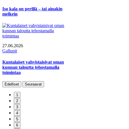
Iso kala on perillä – tai ainakin
melkein
27.06.2026
Gallupit
Kuntalaiset vahvistaisivat oman
kunnan taloutta tehostamalla
toimintaa
Edelliset
Seuraavat
1
2
3
4
5
6