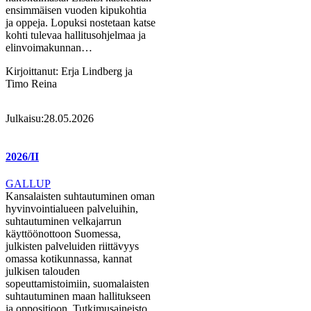
ensimmäisen vuoden kipukohtia
ja oppeja. Lopuksi nostetaan katse
kohti tulevaa hallitusohjelmaa ja
elinvoimakunnan…
Kirjoittanut:
Erja Lindberg ja
Timo Reina
Julkaisu:
28.05.2026
2026/II
GALLUP
Kansalaisten suhtautuminen oman
hyvinvointialueen palveluihin,
suhtautuminen velkajarrun
käyttöönottoon Suomessa,
julkisten palveluiden riittävyys
omassa kotikunnassa, kannat
julkisen talouden
sopeuttamistoimiin, suomalaisten
suhtautuminen maan hallitukseen
ja oppositioon. Tutkimusaineisto