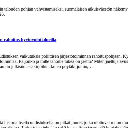
 talouden pohjan vahvistamiseksi, suomalaisen aikuisväestön näkemyk
26.
hoitus hyvinvointialueilla
uudistuksen vaikutuksia poliittisen järjestötoiminnan rahoituspohjaan. 
toimintaa. Paljonko ja mille tahoille tukea on jaettu? Miten jaettuja avu
amiin julkisiin asiakirjoihin, kuten pöytäkirjoihin,…
llä historiallisella uudistuksella on pitkät juuret, jotka ulottuvat muun
usien aikana. Tarkastelua tehdään sekä kansallisen tason että kuntakent