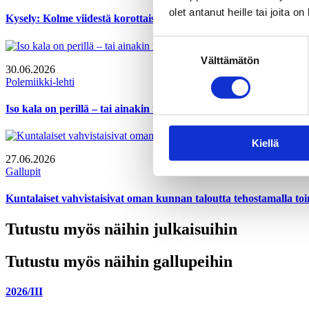
olet antanut heille tai joita o
Kysely: Kolme viidestä korottaisi alkoholi- ja tupakkaveroja
Suostumuksen
Välttämätön
valinta
30.06.2026
Polemiikki-lehti
Iso kala on perillä – tai ainakin melkein
Kiellä
27.06.2026
Gallupit
Kuntalaiset vahvistaisivat oman kunnan taloutta tehostamalla to
Tutustu myös näihin julkaisuihin
Tutustu myös näihin gallupeihin
2026/III