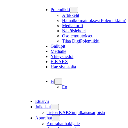
Polemiikki
Artikkelit
Haluatko mainoksesi Polemiikkiin?
Mediakortti
Näköislehdet
Osoitemuutokset
Tilaa DigiPolemiikki
Gallupit
Medialle
Yhteystiedot
E-KAKS
Hae sivustolta
Fi
En
Etusivu
Julkaisut
Tietoa KAKSin julkaisusarjoista
Apurahat
Apurahanhakijalle