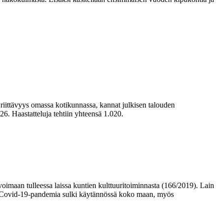
iittävyys omassa kotikunnassa, kannat julkisen talouden
6. Haastatteluja tehtiin yhteensä 1.020.
oimaan tulleessa laissa kuntien kulttuuritoiminnasta (166/2019). Lain
 kun Covid-19-pandemia sulki käytännössä koko maan, myös