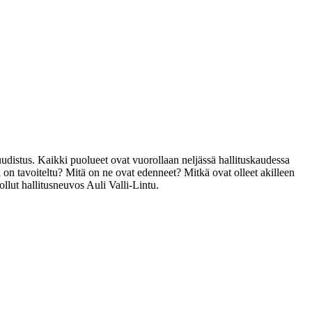
uudistus. Kaikki puolueet ovat vuorollaan neljässä hallituskaudessa
la on tavoiteltu? Mitä on ne ovat edenneet? Mitkä ovat olleet akilleen
ollut hallitusneuvos Auli Valli-Lintu.