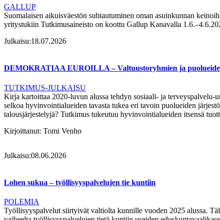
GALLUP
Suomalaisen aikuisväestön suhtautuminen oman asuinkunnan keinoihin
yritystukiin Tutkimusaineisto on koottu Gallup Kanavalla 1.6.–4.6.20
Julkaisu:
18.07.2026
DEMOKRATIAA EUROILLA – Valtuustoryhmien ja puolueiden ra
TUTKIMUS-JULKAISU
Kirja kartoittaa 2020-luvun alussa tehdyn sosiaali- ja terveyspalvelu-
selkoa hyvinvointialueiden tavasta tukea eri tavoin puolueiden järjestö
talousjärjestelyjä? Tutkimus tukeutuu hyvinvointialueiden itsensä tuott
Kirjoittanut:
Tomi Venho
Julkaisu:
08.06.2026
Lohen sukua – työllisyyspalvelujen tie kuntiin
POLEMIA
Työllisyyspalvelut siirtyivät valtiolta kunnille vuoden 2025 alussa. Tä
vaiheelta työllisyyspalvelujen tietä kuntiin useiden eduskuntavaalika