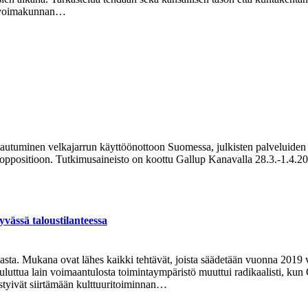
linvoimakunnan…
autuminen velkajarrun käyttöönottoon Suomessa, julkisten palveluiden r
oppositioon. Tutkimusaineisto on koottu Gallup Kanavalla 28.3.-1.4.202
yvässä taloustilanteessa
sta. Mukana ovat lähes kaikki tehtävät, joista säädetään vuonna 2019 v
 kuluttua lain voimaantulosta toimintaympäristö muuttui radikaalisti,
ystyivät siirtämään kulttuuritoiminnan…