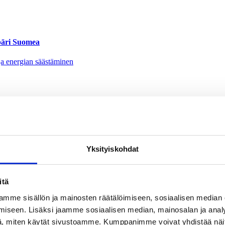
mpäri Suomea
nen ja energian säästäminen
Yksityiskohdat
ää
itä
mme sisällön ja mainosten räätälöimiseen, sosiaalisen median
iseen. Lisäksi jaamme sosiaalisen median, mainosalan ja analy
, miten käytät sivustoamme. Kumppanimme voivat yhdistää näitä t