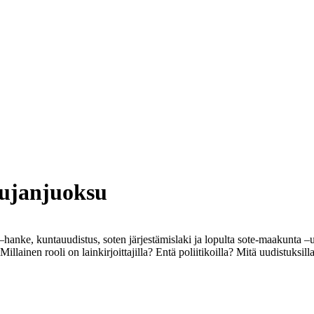
kujanjuoksu
 –hanke, kuntauudistus, soten järjestämislaki ja lopulta sote-maakunta –
illainen rooli on lainkirjoittajilla? Entä poliitikoilla? Mitä uudistuksil