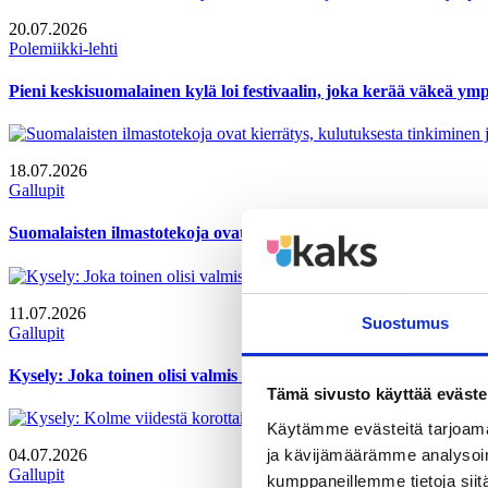
20.07.2026
Polemiikki-lehti
Pieni keskisuomalainen kylä loi festivaalin, joka kerää väkeä y
18.07.2026
Gallupit
Suomalaisten ilmastotekoja ovat kierrätys, kulutuksesta tinkimi
11.07.2026
Suostumus
Gallupit
Kysely: Joka toinen olisi valmis vähentämään yritystukien määr
Tämä sivusto käyttää eväste
Käytämme evästeitä tarjoama
ja kävijämäärämme analysoim
04.07.2026
Gallupit
kumppaneillemme tietoja siitä