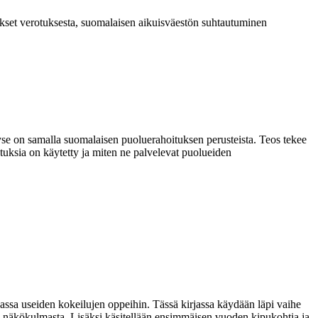
set verotuksesta, suomalaisen aikuisväestön suhtautuminen
Kyse on samalla suomalaisen puoluerahoituksen perusteista. Teos tekee
stuksia on käytetty ja miten ne palvelevat puolueiden
 muassa useiden kokeilujen oppeihin. Tässä kirjassa käydään läpi vaihe
än näkökulmasta. Lisäksi käsitellään ensimmäisen vuoden kipukohtia ja