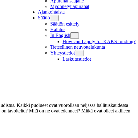
Apurahansaajalle
Myönnetyt apurahat
Ajankohtaista
Säätiö
Säätiön esittely
Hallitus
In English
How can I apply for KAKS funding?
Tieteellinen neuvottelukunta
Yhteystiedot
Laskutustiedot
uudistus. Kaikki puolueet ovat vuorollaan neljässä hallituskaudessa
la on tavoiteltu? Mitä on ne ovat edenneet? Mitkä ovat olleet akilleen