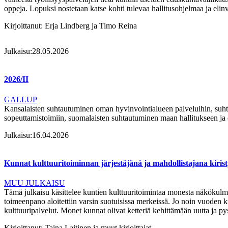
oppeja. Lopuksi nostetaan katse kohti tulevaa hallitusohjelmaa ja e
Kirjoittanut:
Erja Lindberg ja Timo Reina
Julkaisu:
28.05.2026
2026/II
GALLUP
Kansalaisten suhtautuminen oman hyvinvointialueen palveluihin, suht
sopeuttamistoimiin, suomalaisten suhtautuminen maan hallitukseen ja 
Julkaisu:
16.04.2026
Kunnat kulttuuritoiminnan järjestäjänä ja mahdollistajana kirist
MUU JULKAISU
Tämä julkaisu käsittelee kuntien kulttuuritoimintaa monesta näkökulma
toimeenpano aloitettiin varsin suotuisissa merkeissä. Jo noin vuoden
kulttuuripalvelut. Monet kunnat olivat ketteriä kehittämään uutta ja p
Kirjoittanut:
Taina Laitinen ja muut kirjoittajat