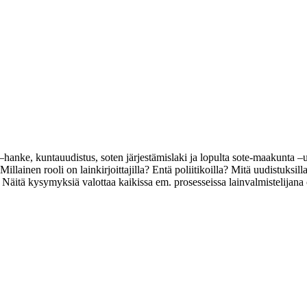
 –hanke, kuntauudistus, soten järjestämislaki ja lopulta sote-maakunta –
illainen rooli on lainkirjoittajilla? Entä poliitikoilla? Mitä uudistuksil
? Näitä kysymyksiä valottaa kaikissa em. prosesseissa lainvalmistelijana 