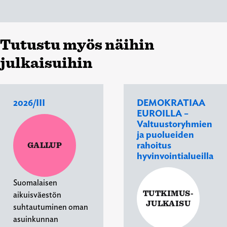
Tutustu myös näihin
julkaisuihin
2026/III
DEMOKRATIAA
EUROILLA –
Valtuustoryhmien
ja puolueiden
rahoitus
GALLUP
hyvinvointialueilla
Suomalaisen
TUTKIMUS-
aikuisväestön
JULKAISU
suhtautuminen oman
asuinkunnan