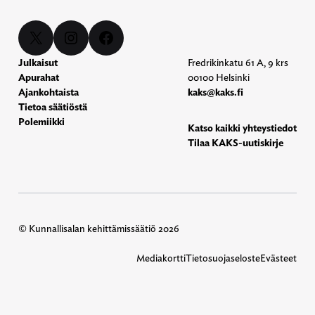
X
Instagram
Facebook
Julkaisut
Fredrikinkatu 61 A, 9 krs
Apurahat
00100 Helsinki
Ajankohtaista
kaks@kaks.fi
Tietoa säätiöstä
Polemiikki
Katso kaikki yhteystiedot
Tilaa KAKS-uutiskirje
© Kunnallisalan kehittämissäätiö 2026
Mediakortti
Tietosuojaseloste
Evästeet