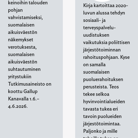
keinoihin talouden
Kirja kartoittaa 2020-
pohjan
luvun alussa tehdyn
vahvistamiseksi,
sosiaali- ja
suomalaisen
terveyspalvelu-
aikuisväestön
uudistuksen
näkemykset
vaikutuksia poliittisen
verotuksesta,
järjestötoiminnan
suomalaisen
rahoituspohjaan. Kyse
aikuisväestön
on samalla
suhtautuminen
suomalaisen
yritystukiin
puoluerahoituksen
Tutkimusaineisto on
perusteista. Teos
koottu Gallup
tekee selkoa
Kanavalla 1.6.–
hyvinvointialueiden
4.6.2026.
tavasta tukea eri
tavoin puolueiden
järjestötoimintaa.
Paljonko ja mille