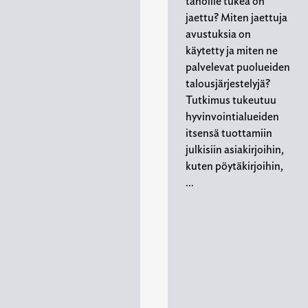
tahoille tukea on
jaettu? Miten jaettuja
avustuksia on
käytetty ja miten ne
palvelevat puolueiden
talousjärjestelyjä?
Tutkimus tukeutuu
hyvinvointialueiden
itsensä tuottamiin
julkisiin asiakirjoihin,
kuten pöytäkirjoihin,
…