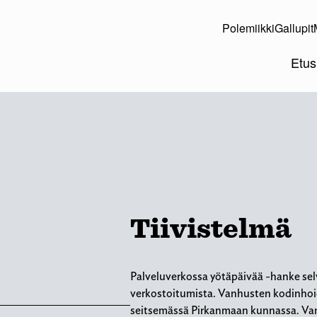
Polemiikki
Gallupit
Etus
Tiivistelmä
Palveluverkossa yötäpäivää -hanke sel
verkostoitumista. Vanhusten kodinhoido
seitsemässä Pirkanmaan kunnassa. Van