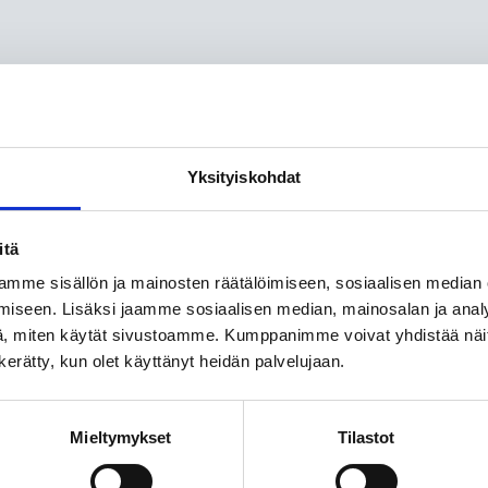
ulkaisuihin
Yksityiskohdat
itä
mme sisällön ja mainosten räätälöimiseen, sosiaalisen median
DEMOKRATIAA E
iseen. Lisäksi jaamme sosiaalisen median, mainosalan ja analy
Valtuustoryhmien 
, miten käytät sivustoamme. Kumppanimme voivat yhdistää näitä t
GALLUP
hyvinvointialueilla
n kerätty, kun olet käyttänyt heidän palvelujaan.
Kirja kartoittaa 2020-lu
terveyspalvelu-uudistuk
Mieltymykset
Tilastot
järjestötoiminnan rahoi
suomalaisen puolueraho