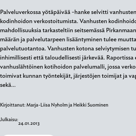
Palveluverkossa yötäpäivää -hanke selvitti vanhusten
kodinhoidon verkostoitumista. Vanhusten kodinhoidon
mahdollisuuksia tarkasteltiin seitsemässä Pirkanmaa
määrän ja palvelutarpeen lisääntyminen tulee muutt
palvelutuotantoa. Vanhusten kotona selviytymisen t
inhimillisesti että taloudellisesti järkevää. Raportissa
vanhuslähtöinen kotihoidon palvelumalli, jossa verko
toimivat kunnan työntekijät, järjestöjen toimijat ja v
sekä…
Kirjoittanut:
Marja-Liisa Nyholm ja Heikki Suominen
Julkaisu:
24.01.2013