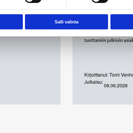
selkoa hyvinvointialueid
puolueiden järjestötoimi
tukea on jaettu? Miten j
Salli valinta
miten ne palvelevat puol
Tutkimus tukeutuu hyvi
tuottamiin julkisiin asia
Kirjoittanut:
Tomi Venh
Julkaisu:
08.06.2026