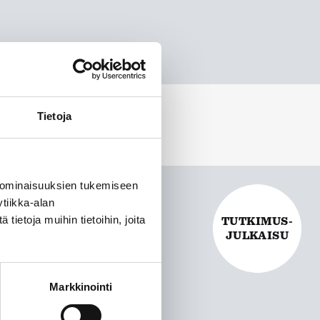
Tietoja
 ominaisuuksien tukemiseen
UROILLA –
tiikka-alan
ja puolueiden rahoitus
ietoja muihin tietoihin, joita
TUTKIMUS-
JULKAISU
vun alussa tehdyn sosiaali- ja
sen vaikutuksia poliittisen
Markkinointi
tuspohjaan. Kyse on samalla
ituksen perusteista. Teos tekee