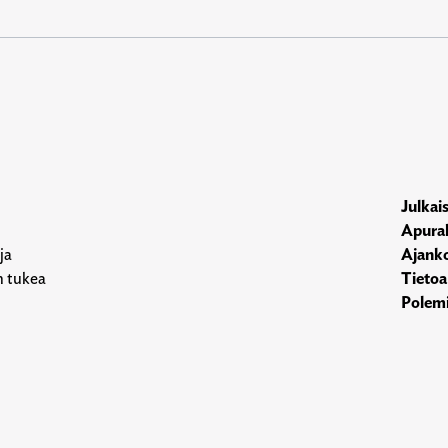
Julkai
Apura
ja
Ajanko
n tukea
Tietoa
Polemi