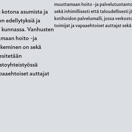
muuttamaan hoito -ja palvelutuotanto
 kotona asumista ja
sekä inhimillisesti että taloudellisest
kotihoidon palvelumalli, jossa verkost
 edellytyksiä ja
toimijat ja vapaaehtoiset auttajat se
n kunnassa. Vanhusten
amaan hoito -ja
ukeminen on sekä
 esitetään
stoyhteistyössä
apaaehtoiset auttajat