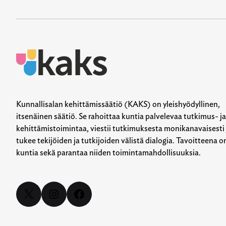
Kunnallisalan kehittämissäätiö (KAKS) on yleishyödyllinen,
itsenäinen säätiö. Se rahoittaa kuntia palvelevaa tutkimus- ja
kehittämistoimintaa, viestii tutkimuksesta monikanavaisesti 
tukee tekijöiden ja tutkijoiden välistä dialogia. Tavoitteena o
kuntia sekä parantaa niiden toimintamahdollisuuksia.
X
Instagram
Facebook