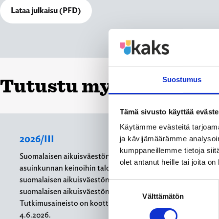
Lataa julkaisu (PFD)
Tutustu myös näihin j
Suostumus
Tämä sivusto käyttää eväste
Käytämme evästeitä tarjoama
2026/III
ja kävijämäärämme analysoim
kumppaneillemme tietoja siitä
Suomalaisen aikuisväestön suhtautuminen oman
olet antanut heille tai joita o
asuinkunnan keinoihin talouden pohjan vahvistamiseksi,
suomalaisen aikuisväestön näkemykset verotuksesta,
Suostumuksen
suomalaisen aikuisväestön suhtautuminen yritystukiin
Välttämätön
valinta
Tutkimusaineisto on koottu Gallup Kanavalla 1.6.–
4.6.2026.