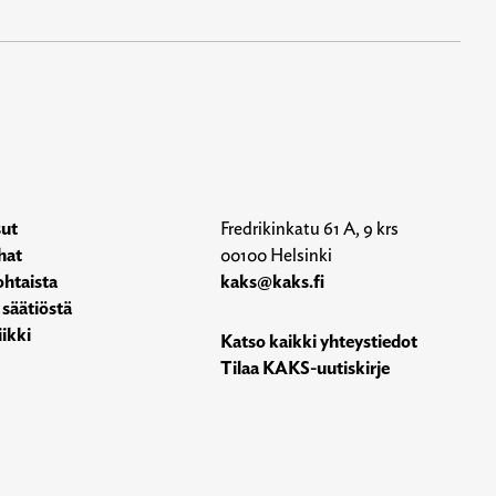
sut
Fredrikinkatu 61 A, 9 krs
hat
00100 Helsinki
htaista
kaks@kaks.fi
 säätiöstä
ikki
Katso kaikki yhteystiedot
Tilaa KAKS-uutiskirje