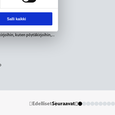
en tavasta tukea eri tavoin
ntaa. Paljonko ja mille tahoille
aettuja avustuksia on käytetty ja
Salli kaikki
ueiden talousjärjestelyjä?
nvointialueiden itsensä
kirjoihin, kuten pöytäkirjoihin,…
o
Edelliset
Seuraavat