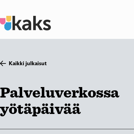
Siirry
sisältöön
Kaikki julkaisut
Palveluverkossa
yötäpäivää