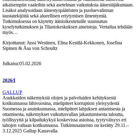
aikaisempiin vaaleihin sekä asetelman vaikutuksia äänestäjäkuntaan.
Lisäksi analysoidaan äänestyspäätösten ja puoluevalinnan
taustatekijöitä sekä alueellisen eriytymisen ilmentymiä.
Tutkimuksessa on käytetty äänioikeutetuille suunnatun
kyselytutkimuksen ja Tilastokeskuksen aineistoja. Vertailua tehdään
myös…
Kirjoittanut:
Jussi Westinen, Elina Kestilä-Kekkonen, Josefina
Sipinen & Åsa von Schoultz
Julkaisu:
05.02.2026
2026/I
GALLUP
Asukkaiden näkemyksiä olojen ja palveluiden kehityksestä
kotikunnassa lähivuosina, mielipiteet korruption yleisyydestä
Suomessa ja asuinkunnassa, mielipiteet lahjuksen antamisesta ja
ottamisesta, näkemykset vaikutusvallan jakautumisesta taloutta,
työllisyyttä ja kilpailukykyä koskevissa asioissa, tyytyväisyys eri
tahojen valtaan kotikunnassa. Tutkimusaineisto on kerätty 29.11.–
3.12.2025 Gallup Kanavalla.