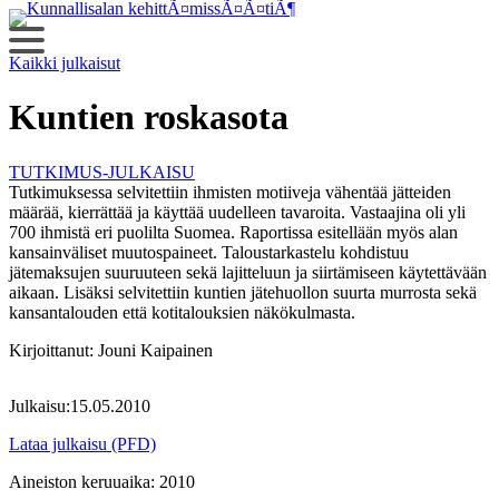
Siirry
sisältöön
Kaikki julkaisut
Kuntien roskasota
TUTKIMUS-JULKAISU
Tutkimuksessa selvitettiin ihmisten motiiveja vähentää jätteiden
määrää, kierrättää ja käyttää uudelleen tavaroita. Vastaajina oli yli
700 ihmistä eri puolilta Suomea. Raportissa esitellään myös alan
kansainväliset muutospaineet. Taloustarkastelu kohdistuu
jätemaksujen suuruuteen sekä lajitteluun ja siirtämiseen käytettävään
aikaan. Lisäksi selvitettiin kuntien jätehuollon suurta murrosta sekä
kansantalouden että kotitalouksien näkökulmasta.
Kirjoittanut:
Jouni Kaipainen
Julkaisu:
15.05.2010
Lataa julkaisu (PFD)
Aineiston keruuaika:
2010