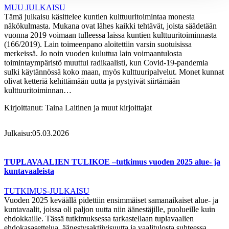
MUU JULKAISU
Tämä julkaisu käsittelee kuntien kulttuuritoimintaa monesta
näkökulmasta. Mukana ovat lähes kaikki tehtävät, joista säädetään
vuonna 2019 voimaan tulleessa laissa kuntien kulttuuritoiminnasta
(166/2019). Lain toimeenpano aloitettiin varsin suotuisissa
merkeissä. Jo noin vuoden kuluttua lain voimaantulosta
toimintaympäristö muuttui radikaalisti, kun Covid-19-pandemia
sulki käytännössä koko maan, myös kulttuuripalvelut. Monet kunnat
olivat ketteriä kehittämään uutta ja pystyivät siirtämään
kulttuuritoiminnan…
Kirjoittanut:
Taina Laitinen ja muut kirjoittajat
Julkaisu:
05.03.2026
TUPLAVAALIEN TULIKOE –tutkimus vuoden 2025 alue- ja
kuntavaaleista
TUTKIMUS-JULKAISU
Vuoden 2025 keväällä pidettiin ensimmäiset samanaikaiset alue- ja
kuntavaalit, joissa oli paljon uutta niin äänestäjille, puolueille kuin
ehdokkaille. Tässä tutkimuksessa tarkastellaan tuplavaalien
ehdokasasettelua, äänestysaktiivisuutta ja vaalitulosta suhteessa