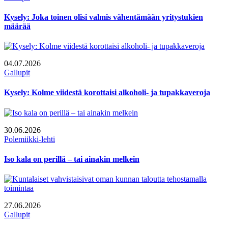
Kysely: Joka toinen olisi valmis vähentämään yritystukien
määrää
04.07.2026
Gallupit
Kysely: Kolme viidestä korottaisi alkoholi- ja tupakkaveroja
30.06.2026
Polemiikki-lehti
Iso kala on perillä – tai ainakin melkein
27.06.2026
Gallupit