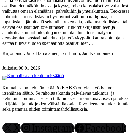
Tämä teos tarkastelee suomalaisen hyvinvointivaltion muutosta
osallisuuden näkökulmasta ja kysyy, miten kansalaiset voivat aidosti
vaikuttaa omaan elämäänsä, palveluihin ja yhteiskuntaan. Teoksessa
hahmotetaan osallistavan hyvinvointivaltion paradigmaa, sen
lupauksia ja jännitteitä sekä niitä rakenteita, jotka mahdollistavat tai
estävät osallisuuden toteutumisen. Tutkimuskirjallisuuteen ja
ajankohtaisiin politiikkalinjauksiin tukeutuen teos analysoi
demokratian, sosiaalipalvelujen ja työkykypolitiikan rajapintoja ja
esittää tulevaisuuden skenaarioita osallisuuden…
Kirjoittanut:
Juha Hämäläinen, Jari Lindh, Jari Kainulainen
Julkaisu:
08.01.2026
Kunnallisalan kehittämissäätiö (KAKS) on yleishyödyllinen,
itsenäinen säätiö. Se rahoittaa kuntia palvelevaa tutkimus- ja
kehittämistoimintaa, viestii tutkimuksesta monikanavaisesti ja tukee
tekijöiden ja tutkijoiden välistä dialogia. Tavoitteena on tukea kuntia
sekä parantaa niiden toimintamahdollisuuksia.
X
Instagram
Facebook