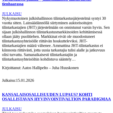
tienhaarassa
JULKAISU
Nykymuotoinen julkishallinnon tilintarkastusjärjestelmä syntyi 30
vuotta sitten. Lainsäädännöllä siirtyminen auktorisoitujen
tilintarkastajien (JHT) järjestelmään on onnistunut varsin hyvin. Sen
sijaan julkishallinnon tilintarkastusmarkkinoiden kehittämisessä
ollaan jääty puolitiehen. Markkinat eivät ole muodostuneet
tilintarkastusyhteisöille riittävän houkutteleviksi. JHT-
tilintarkastajien määrä vähenee. Ammattina JHT-tilintarkastus ei
kiinnosta riittävästi, jotta uusia tarkastajia tulisi alalle ja jatkuvuus
olisi turvattu. Samanaikaisesti tilintarkastajiin ja
tilintarkastusyhteisöihin kohdistuva sääntely…
Kirjoittanut:
Aatos Hallipelto – Juha Huuskonen
Julkaisu:
15.01.2026
KANSALAISOSALLISUUDEN LUPAUS? KOHTI
OSALLISTAVAN HYVINVOINTIVALTION PARADIGMAA
JULKAISU