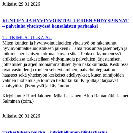
Julkaisu:
29.01.2026
KUNTIEN JA HYVINVOINTIALUEIDEN YHDYSPINNAT
– palveluita yhteistyössä kansalaisten parhaaksi
TUTKIMUS-JULKAISU
Miten kuntien ja hyvinvointialueiden yhteistyö on rakentunut
hyvinvointialueuudistuksen jälkeen? Tämä teos antaa jäsennetyn ja
tutkimusperustaisen kokonaiskuvan siitä. Teoksen kymmenessä
artikkeleissa tarkastellaan yhdyspintoja palvelujen järjestämisen,
johtamisen ja arjen moniammatillisen työn näkökulmista. Keskiössä
ovat vastuiden ja roolien selkeyttäminen, palveluintegraation
haasteet sekä yhteistyön keskeiset edellytykset, kuten toimijoiden
välinen luottamus ja toimiva tiedonkulku. Kirjoittajat tarjoavat
analyyttistä jäsennystä ja käytännön…
Kirjoittanut:
Harri Jalonen, Miia Laasanen, Aino Rantamäki, Jaanet
Salminen (toim.)
Julkaisu:
20.01.2026
Tarkastuksen paikka – julkishallinnon tilintarkastus