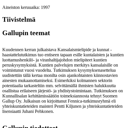
Aineiston keruuaika:
1997
Tiivistelmä
Gallupin teemat
Kuudennen kerran julkaistava Kansalaismielipide ja kunnat -
haastattelututkimus tuo entiseen tapaan esille kuntalaisten ja kuntien
luottamushenkilö- ja viranhaltijajohdon mielipiteet kuntien
peruskysymyksistä. Kuntien palvelujen merkitys kansalaisille on
voimistunut vuosi vuodelta. Tutkimuksen kysymyksenasettelua
uudistettiin tällä kertaa monilta osin ajankohtaisten kiinnostavien
ainesten mukaanottamiseksi. Esimerkiksi kolmannen sektorin
potentiaalia tarkasteltiin mm. selvittämällä ihmisten halukkuutta
osallistua erilaiseen järjestö- ja yhdistystoimintaan. Tutkimuksen on
Kunnallisalan kehittämissäätiön toimeksiannosta tehnyt Suomen
Gallup Oy. Julkaisun on kirjoittanut Fennica-tutkimusryhmä eli
yhteiskuntatieteiden maisteri Pentti Kiljunen ja yhteiskuntatieteiden
lisensiaatti Juhani Pehkonen.
Gallupin tiedotteet