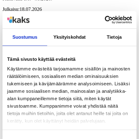
Julkaisu:
18.07.2026
DEMOKRATIAA EUROILLA – Valtuustoryhmien ja
puolueiden rahoitus hyvinvointialueilla
Suostumus
Yksityiskohdat
Tietoja
TUTKIMUS-JULKAISU
Kirja kartoittaa 2020-luvun alussa tehdyn sosiaali- ja terveyspalvelu-
uudistuksen vaikutuksia poliittisen järjestötoiminnan
Tämä sivusto käyttää evästeitä
rahoituspohjaan. Kyse on samalla suomalaisen puoluerahoituksen
perusteista. Teos tekee selkoa hyvinvointialueiden tavasta tukea eri
Käytämme evästeitä tarjoamamme sisällön ja mainosten
tavoin puolueiden järjestötoimintaa. Paljonko ja mille tahoille tukea
räätälöimiseen, sosiaalisen median ominaisuuksien
on jaettu? Miten jaettuja avustuksia on käytetty ja miten ne
palvelevat puolueiden talousjärjestelyjä? Tutkimus tukeutuu
tukemiseen ja kävijämäärämme analysoimiseen. Lisäksi
hyvinvointialueiden itsensä tuottamiin julkisiin asiakirjoihin, kuten
jaamme sosiaalisen median, mainosalan ja analytiikka-
pöytäkirjoihin,…
alan kumppaneillemme tietoja siitä, miten käytät
Kirjoittanut:
Tomi Venho
sivustoamme. Kumppanimme voivat yhdistää näitä
tietoja muihin tietoihin, joita olet antanut heille tai joita on
Julkaisu:
08.06.2026
kerätty, kun olet käyttänyt heidän palvelujaan.
Lohen sukua – työllisyyspalvelujen tie kuntiin
Suostumuksen