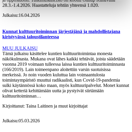
28.3.-1.4.2026. Haastatteluja tehtiin yhteensä 1.020.
Julkaisu:
16.04.2026
Kunnat kulttuuritoiminnan järjestäjänä ja mahdollistajana
kiristyvässä taloustilanteessa
MUU JULKAISU
Tämä julkaisu käsittelee kuntien kulttuuritoimintaa monesta
näkökulmasta. Mukana ovat lähes kaikki tehtävät, joista säädetään
vuonna 2019 voimaan tulleessa laissa kuntien kulttuuritoiminnasta
(166/2019). Lain toimeenpano aloitettiin varsin suotuisissa
merkeissä. Jo noin vuoden kuluttua lain voimaantulosta
toimintaympäristö muuttui radikaalisti, kun Covid-19-pandemia
sulki käytännössä koko maan, myös kulttuuripalvelut. Monet kunnat
olivat ketteriä kehittämään uutta ja pystyivät siirtämään
kulttuuritoiminnan…
Kirjoittanut:
Taina Laitinen ja muut kirjoittajat
Julkaisu:
05.03.2026