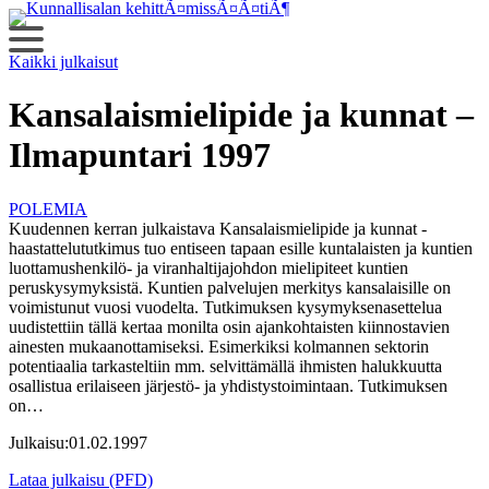
Siirry
sisältöön
Kaikki julkaisut
Kansalaismielipide ja kunnat –
Ilmapuntari 1997
POLEMIA
Kuudennen kerran julkaistava Kansalaismielipide ja kunnat -
haastattelututkimus tuo entiseen tapaan esille kuntalaisten ja kuntien
luottamushenkilö- ja viranhaltijajohdon mielipiteet kuntien
peruskysymyksistä. Kuntien palvelujen merkitys kansalaisille on
voimistunut vuosi vuodelta. Tutkimuksen kysymyksenasettelua
uudistettiin tällä kertaa monilta osin ajankohtaisten kiinnostavien
ainesten mukaanottamiseksi. Esimerkiksi kolmannen sektorin
potentiaalia tarkasteltiin mm. selvittämällä ihmisten halukkuutta
osallistua erilaiseen järjestö- ja yhdistystoimintaan. Tutkimuksen
on…
Julkaisu:
01.02.1997
Lataa julkaisu (PFD)