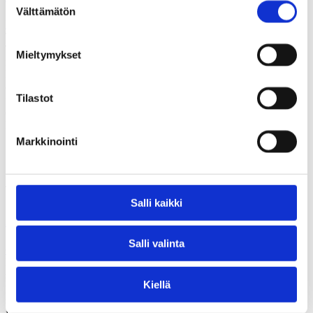
Välttämätön
valinta
POLEMIA
Työllisyyspalvelut siirtyivät valtiolta kunnille vuoden 2025 alussa.
Tällä historiallisella uudistuksella on pitkät juuret, jotka ulottuvat
Mieltymykset
muun muassa useiden kokeilujen oppeihin. Tässä kirjassa käydään
läpi vaihe vaiheelta työllisyyspalvelujen tietä kuntiin useiden
eduskuntavaalikausien aikana. Tarkastelua tehdään sekä kansallisen
Tilastot
tason että kuntakentän näkökulmasta. Lisäksi käsitellään
ensimmäisen vuoden kipukohtia ja oppeja. Lopuksi nostetaan katse
kohti tulevaa hallitusohjelmaa ja elinvoimakunnan…
Markkinointi
Kirjoittanut:
Erja Lindberg ja Timo Reina
Julkaisu:
28.05.2026
Salli kaikki
2026/II
Salli valinta
GALLUP
Kansalaisten suhtautuminen oman hyvinvointialueen palveluihin,
suhtautuminen velkajarrun käyttöönottoon Suomessa, julkisten
Kiellä
palveluiden riittävyys omassa kotikunnassa, kannat julkisen talouden
sopeuttamistoimiin, suomalaisten suhtautuminen maan hallitukseen
ja oppositioon. Tutkimusaineisto on koottu Gallup Kanavalla