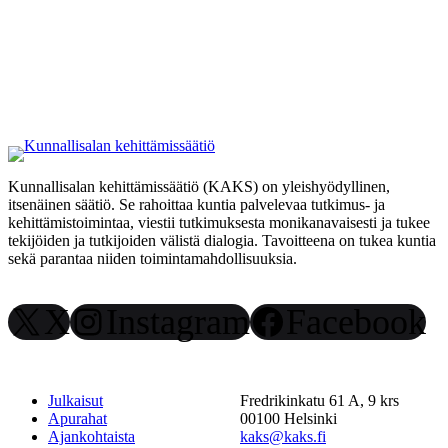
Kunnallisalan kehittämissäätiö (KAKS) on yleishyödyllinen,
itsenäinen säätiö. Se rahoittaa kuntia palvelevaa tutkimus- ja
kehittämistoimintaa, viestii tutkimuksesta monikanavaisesti ja tukee
tekijöiden ja tutkijoiden välistä dialogia. Tavoitteena on tukea kuntia
sekä parantaa niiden toimintamahdollisuuksia.
X
Instagram
Facebook
Julkaisut
Fredrikinkatu 61 A, 9 krs
Apurahat
00100 Helsinki
Ajankohtaista
kaks@kaks.fi