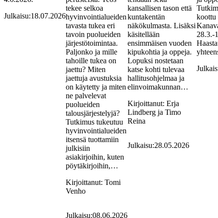
tekee selkoa
kansallisen tason että
Tutkim
Julkaisu:
18.07.2026
hyvinvointialueiden
kuntakentän
koottu
tavasta tukea eri
näkökulmasta. Lisäksi
Kanava
tavoin puolueiden
käsitellään
28.3.-
järjestötoimintaa.
ensimmäisen vuoden
Haastat
Paljonko ja mille
kipukohtia ja oppeja.
yhteen
tahoille tukea on
Lopuksi nostetaan
Julkais
jaettu? Miten
katse kohti tulevaa
jaettuja avustuksia
hallitusohjelmaa ja
on käytetty ja miten
elinvoimakunnan…
ne palvelevat
Kirjoittanut:
Erja
puolueiden
Lindberg ja Timo
talousjärjestelyjä?
Reina
Tutkimus tukeutuu
hyvinvointialueiden
itsensä tuottamiin
Julkaisu:
28.05.2026
julkisiin
asiakirjoihin, kuten
pöytäkirjoihin,…
Kirjoittanut:
Tomi
Venho
Julkaisu:
08.06.2026