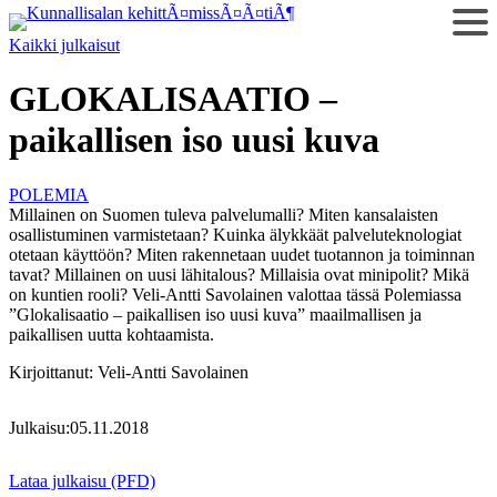
Siirry
sisältöön
Kaikki julkaisut
GLOKALISAATIO –
paikallisen iso uusi kuva
POLEMIA
Millainen on Suomen tuleva palvelumalli? Miten kansalaisten
osallistuminen varmistetaan? Kuinka älykkäät palveluteknologiat
otetaan käyttöön? Miten rakennetaan uudet tuotannon ja toiminnan
tavat? Millainen on uusi lähitalous? Millaisia ovat minipolit? Mikä
on kuntien rooli? Veli-Antti Savolainen valottaa tässä Polemiassa
”Glokalisaatio – paikallisen iso uusi kuva” maailmallisen ja
paikallisen uutta kohtaamista.
Kirjoittanut:
Veli-Antti Savolainen
Julkaisu:
05.11.2018
Lataa julkaisu (PFD)