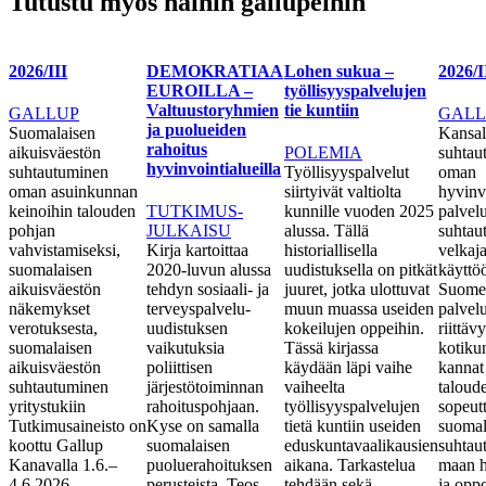
Tutustu myös näihin gallupeihin
2026/III
DEMOKRATIAA
Lohen sukua –
2026/I
EUROILLA –
työllisyyspalvelujen
Valtuustoryhmien
tie kuntiin
GALLUP
GALL
ja puolueiden
Suomalaisen
Kansal
rahoitus
aikuisväestön
POLEMIA
suhtau
hyvinvointialueilla
suhtautuminen
Työllisyyspalvelut
oman
oman asuinkunnan
siirtyivät valtiolta
hyvinv
keinoihin talouden
TUTKIMUS-
kunnille vuoden 2025
palvelu
pohjan
JULKAISU
alussa. Tällä
suhtau
vahvistamiseksi,
Kirja kartoittaa
historiallisella
velkaj
suomalaisen
2020-luvun alussa
uudistuksella on pitkät
käyttö
aikuisväestön
tehdyn sosiaali- ja
juuret, jotka ulottuvat
Suomes
näkemykset
terveyspalvelu-
muun muassa useiden
palvel
verotuksesta,
uudistuksen
kokeilujen oppeihin.
riittä
suomalaisen
vaikutuksia
Tässä kirjassa
kotiku
aikuisväestön
poliittisen
käydään läpi vaihe
kannat
suhtautuminen
järjestötoiminnan
vaiheelta
taloud
yritystukiin
rahoituspohjaan.
työllisyyspalvelujen
sopeut
Tutkimusaineisto on
Kyse on samalla
tietä kuntiin useiden
suomal
koottu Gallup
suomalaisen
eduskuntavaalikausien
suhtau
Kanavalla 1.6.–
puoluerahoituksen
aikana. Tarkastelua
maan h
4.6.2026.
perusteista. Teos
tehdään sekä
ja oppo