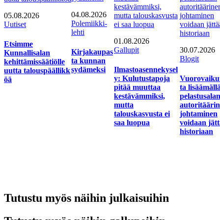
04.08.2026
05.08.2026
Polemiikki-
Uutiset
lehti
01.08.2026
Etsimme
Gallupit
30.07.2026
Kirjakaupas
Kunnallisalan
Blogit
ta kunnan
kehittämissäätiölle
sydämeksi
Ilmastoasennekysel
uutta talouspäällikk
y: Kulutustapoja
Vuorovaiku
öä
pitää muuttaa
ta lisäämäll
kestävämmiksi,
pelastusala
mutta
autoritääri
talouskasvusta ei
johtaminen
saa luopua
voidaan jät
historiaan
Tutustu myös näihin julkaisuihin