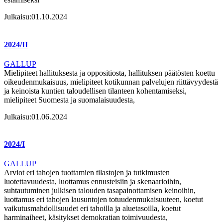
Julkaisu:
01.10.2024
2024/II
GALLUP
Mielipiteet hallituksesta ja oppositiosta, hallituksen päätösten koettu
oikeudenmukaisuus, mielipiteet kotikunnan palvelujen riittävyydestä
ja keinoista kuntien taloudellisen tilanteen kohentamiseksi,
mielipiteet Suomesta ja suomalaisuudesta,
Julkaisu:
01.06.2024
2024/I
GALLUP
Arviot eri tahojen tuottamien tilastojen ja tutkimusten
luotettavuudesta, luottamus ennusteisiin ja skenaarioihin,
suhtautuminen julkisen talouden tasapainottamisen keinoihin,
luottamus eri tahojen lausuntojen totuudenmukaisuuteen, koetut
vaikutusmahdollisuudet eri tahoilla ja aluetasoilla, koetut
harminaiheet, käsitykset demokratian toimivuudesta,