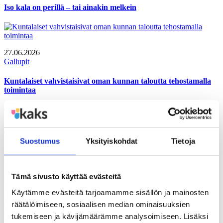
Iso kala on perillä – tai ainakin melkein
27.06.2026
Gallupit
Kuntalaiset vahvistaisivat oman kunnan taloutta tehostamalla
toimintaa
Tutustu myös näihin julkaisuihin
Tutustu myös näihin gallupeihin
Suostumus
Yksityiskohdat
Tietoja
2026/III
Tämä sivusto käyttää evästeitä
GALLUP
Suomalaisen aikuisväestön suhtautuminen oman asuinkunnan
Käytämme evästeitä tarjoamamme sisällön ja mainosten
keinoihin talouden pohjan vahvistamiseksi, suomalaisen
aikuisväestön näkemykset verotuksesta, suomalaisen aikuisväestön
räätälöimiseen, sosiaalisen median ominaisuuksien
suhtautuminen yritystukiin Tutkimusaineisto on koottu Gallup
tukemiseen ja kävijämäärämme analysoimiseen. Lisäksi
Kanavalla 1.6.–4.6.2026.