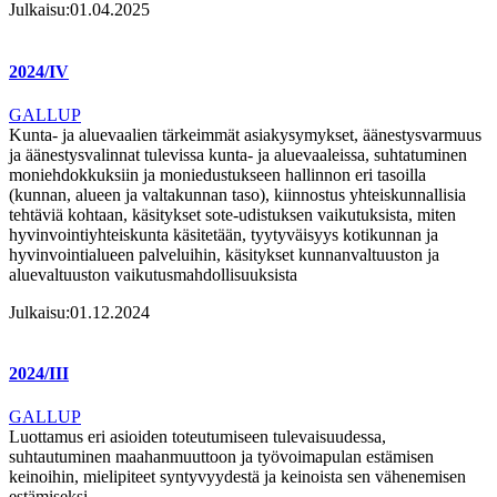
Julkaisu:
01.04.2025
2024/IV
GALLUP
Kunta- ja aluevaalien tärkeimmät asiakysymykset, äänestysvarmuus
ja äänestysvalinnat tulevissa kunta- ja aluevaaleissa, suhtatuminen
moniehdokkuksiin ja moniedustukseen hallinnon eri tasoilla
(kunnan, alueen ja valtakunnan taso), kiinnostus yhteiskunnallisia
tehtäviä kohtaan, käsitykset sote-udistuksen vaikutuksista, miten
hyvinvointiyhteiskunta käsitetään, tyytyväisyys kotikunnan ja
hyvinvointialueen palveluihin, käsitykset kunnanvaltuuston ja
aluevaltuuston vaikutusmahdollisuuksista
Julkaisu:
01.12.2024
2024/III
GALLUP
Luottamus eri asioiden toteutumiseen tulevaisuudessa,
suhtautuminen maahanmuuttoon ja työvoimapulan estämisen
keinoihin, mielipiteet syntyvyydestä ja keinoista sen vähenemisen
estämiseksi