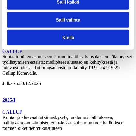
työllisyyttä ja kilpailukykyä koskevissa asioissa, tyytyväisyys eri
Salli kaikki
tahojen valtaan kotikunnassa. Tutkimusaineisto on kerätty 29.11.–
3.12.2025 Gallup Kanavalla.
Salli valinta
Julkaisu:
29.01.2026
Kiellä
2025/2
GALLUP
Suhtautuminen asumiseen ja muuttoalttius; kansalaisten näkemykset
työllistymisen esteistä; meilipiteet aluetasojen kehityksestä ja
tulevaisuudesta. Tutkimusaineisto on kerätty 19.9.–24.9.2025
Gallup Kanavalla.
Julkaisu:
30.12.2025
2025/I
GALLUP
Kunta- ja aluevaalitutkimuskysely, luottamus hallitukseen,
hallituksen onnistumisen eri asioissa, suhtautuminen hallituksen
toimien oikeudenmukaisuuteen