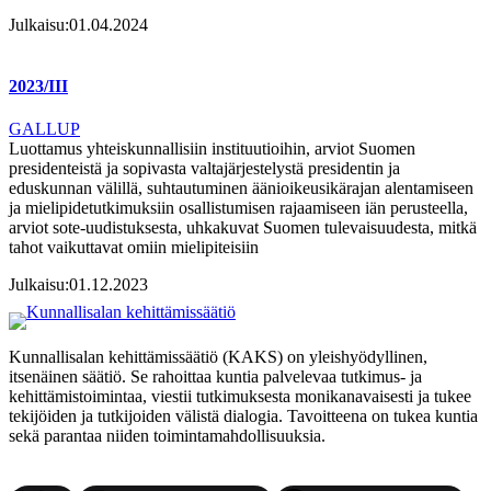
Julkaisu:
01.04.2024
2023/III
GALLUP
Luottamus yhteiskunnallisiin instituutioihin, arviot Suomen
presidenteistä ja sopivasta valtajärjestelystä presidentin ja
eduskunnan välillä, suhtautuminen äänioikeusikärajan alentamiseen
ja mielipidetutkimuksiin osallistumisen rajaamiseen iän perusteella,
arviot sote-uudistuksesta, uhkakuvat Suomen tulevaisuudesta, mitkä
tahot vaikuttavat omiin mielipiteisiin
Julkaisu:
01.12.2023
Kunnallisalan kehittämissäätiö (KAKS) on yleishyödyllinen,
itsenäinen säätiö. Se rahoittaa kuntia palvelevaa tutkimus- ja
kehittämistoimintaa, viestii tutkimuksesta monikanavaisesti ja tukee
tekijöiden ja tutkijoiden välistä dialogia. Tavoitteena on tukea kuntia
sekä parantaa niiden toimintamahdollisuuksia.