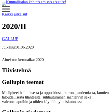
Siirry
sisältöön
Kaikki julkaisut
2020/II
GALLUP
Julkaisu:
01.06.2020
Aineiston keruuaika:
2020
Tiivistelmä
Gallupin teemat
Mielipiteet hallituksesta ja oppositiosta, koronapandemiasta, kuntien
taloudellisesta tilanteesta, suhtautuminen sääntelyyn sekä
valvontatapoihin ja niiden käyttöön yhteiskunnassa