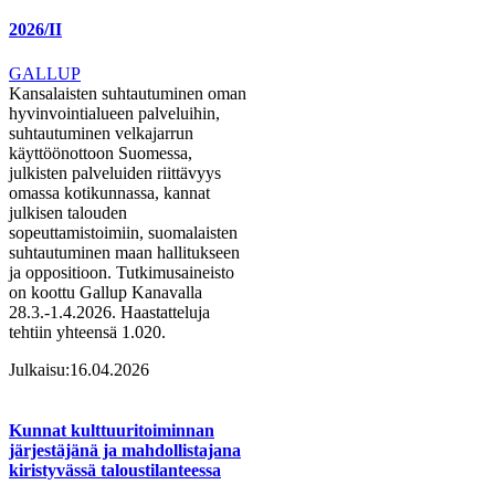
2026/II
GALLUP
Kansalaisten suhtautuminen oman
hyvinvointialueen palveluihin,
suhtautuminen velkajarrun
käyttöönottoon Suomessa,
julkisten palveluiden riittävyys
omassa kotikunnassa, kannat
julkisen talouden
sopeuttamistoimiin, suomalaisten
suhtautuminen maan hallitukseen
ja oppositioon. Tutkimusaineisto
on koottu Gallup Kanavalla
28.3.-1.4.2026. Haastatteluja
tehtiin yhteensä 1.020.
Julkaisu:
16.04.2026
Kunnat kulttuuritoiminnan
järjestäjänä ja mahdollistajana
kiristyvässä taloustilanteessa