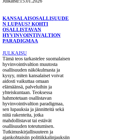
Julkaisu:
15.01.2026
KANSALAISOSALLISUUDE
N LUPAUS? KOHTI
OSALLISTAVAN
HYVINVOINTIVALTION
PARADIGMAA
JULKAISU
Tämä teos tarkastelee suomalaisen
hyvinvointivaltion muutosta
osallisuuden näkökulmasta ja
kysyy, miten kansalaiset voivat
aidosti vaikuttaa omaan
elämäänsä, palveluihin ja
yhteiskuntaan. Teoksessa
hahmotetaan osallistavan
hyvinvointivaltion paradigmaa,
sen lupauksia ja jännitteitä sekä
niitä rakenteita, jotka
mahdollistavat tai estävät
osallisuuden toteutumisen.
Tutkimuskirjallisuuteen ja
ajankohtaisiin politiikkalinjauksiin