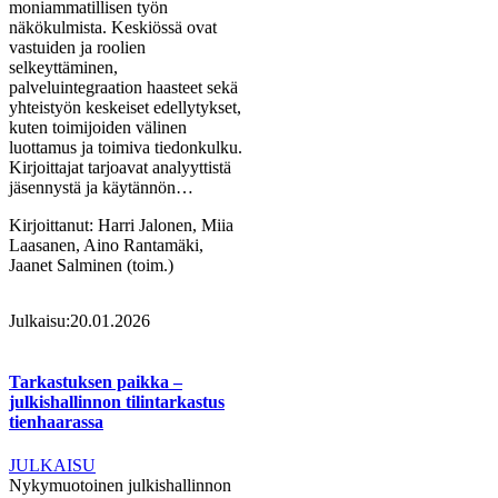
moniammatillisen työn
näkökulmista. Keskiössä ovat
vastuiden ja roolien
selkeyttäminen,
palveluintegraation haasteet sekä
yhteistyön keskeiset edellytykset,
kuten toimijoiden välinen
luottamus ja toimiva tiedonkulku.
Kirjoittajat tarjoavat analyyttistä
jäsennystä ja käytännön…
Kirjoittanut:
Harri Jalonen, Miia
Laasanen, Aino Rantamäki,
Jaanet Salminen (toim.)
Julkaisu:
20.01.2026
Tarkastuksen paikka –
julkishallinnon tilintarkastus
tienhaarassa
JULKAISU
Nykymuotoinen julkishallinnon