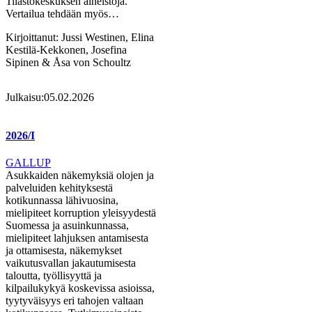
Tilastokeskuksen aineistoja.
Vertailua tehdään myös…
Kirjoittanut:
Jussi Westinen, Elina
Kestilä-Kekkonen, Josefina
Sipinen & Åsa von Schoultz
Julkaisu:
05.02.2026
2026/I
GALLUP
Asukkaiden näkemyksiä olojen ja
palveluiden kehityksestä
kotikunnassa lähivuosina,
mielipiteet korruption yleisyydestä
Suomessa ja asuinkunnassa,
mielipiteet lahjuksen antamisesta
ja ottamisesta, näkemykset
vaikutusvallan jakautumisesta
taloutta, työllisyyttä ja
kilpailukykyä koskevissa asioissa,
tyytyväisyys eri tahojen valtaan