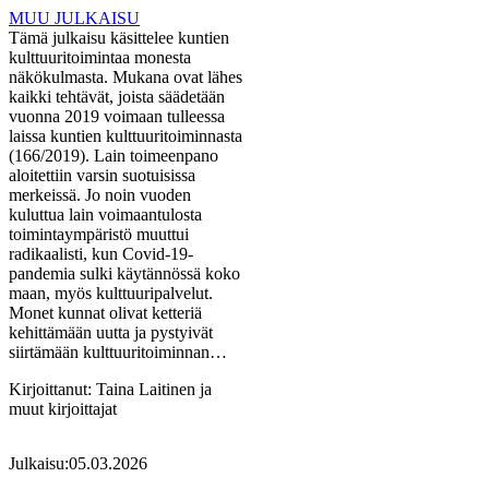
MUU JULKAISU
Tämä julkaisu käsittelee kuntien
kulttuuritoimintaa monesta
näkökulmasta. Mukana ovat lähes
kaikki tehtävät, joista säädetään
vuonna 2019 voimaan tulleessa
laissa kuntien kulttuuritoiminnasta
(166/2019). Lain toimeenpano
aloitettiin varsin suotuisissa
merkeissä. Jo noin vuoden
kuluttua lain voimaantulosta
toimintaympäristö muuttui
radikaalisti, kun Covid-19-
pandemia sulki käytännössä koko
maan, myös kulttuuripalvelut.
Monet kunnat olivat ketteriä
kehittämään uutta ja pystyivät
siirtämään kulttuuritoiminnan…
Kirjoittanut:
Taina Laitinen ja
muut kirjoittajat
Julkaisu:
05.03.2026