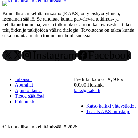
Kunnallisalan kehittämissäätiö (KAKS) on yleishyödyllinen,
itsenäinen säätiö. Se rahoittaa kuntia palvelevaa tutkimus- ja
kehittämistoimintaa, viestii tutkimuksesta monikanavaisesti ja tukee
tekijöiden ja tutkijoiden välistä dialogia. Tavoitteena on tukea kuntia
sekä parantaa niiden toimintamahdollisuuksia.
X
Instagram
Facebook
Julkaisut
Fredrikinkatu 61 A, 9 krs
Apurahat
00100 Helsinki
Ajankohtaista
kaks@kaks.fi
Tietoa säätiöstä
Polemiikki
Katso kaikki yhteystiedot
Tilaa KAKS-uutiskirje
© Kunnallisalan kehittämissäätiö 2026