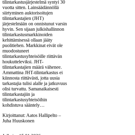
tilintarkastusjärjestelmä syntyi 30
vuotta sitten. Lainsäädännöllä
siirtyminen auktorisoitujen
tilintarkastajien (JHT)
järjestelmään on onnistunut varsin
hyvin. Sen sijaan julkishallinnon
tilintarkastusmarkkinoiden
kehittämisessä ollaan jääty
puolitiehen. Markkinat eivät ole
muodostuneet
tilintarkastusyhteisöille riittävän
houkutteleviksi. JHT-
tilintarkastajien määrä vähenee.
Ammattina JHT-tilintarkastus ei
kiinnosta riittävästi, jotta uusia
tarkastajia tulisi alalle ja jatkuvuus
olisi turvattu. Samanaikaisesti
tilintarkastajiin ja
tilintarkastusyhteisöihin
kohdistuva sääntely…
Kirjoittanut:
Aatos Hallipelto –
Juha Huuskonen