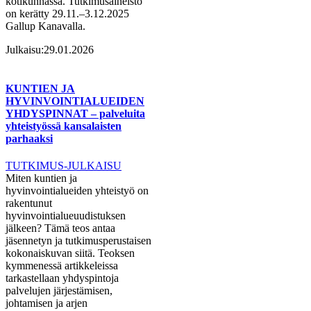
kotikunnassa. Tutkimusaineisto
on kerätty 29.11.–3.12.2025
Gallup Kanavalla.
Julkaisu:
29.01.2026
KUNTIEN JA
HYVINVOINTIALUEIDEN
YHDYSPINNAT – palveluita
yhteistyössä kansalaisten
parhaaksi
TUTKIMUS-JULKAISU
Miten kuntien ja
hyvinvointialueiden yhteistyö on
rakentunut
hyvinvointialueuudistuksen
jälkeen? Tämä teos antaa
jäsennetyn ja tutkimusperustaisen
kokonaiskuvan siitä. Teoksen
kymmenessä artikkeleissa
tarkastellaan yhdyspintoja
palvelujen järjestämisen,
johtamisen ja arjen