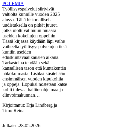
POLEMIA
Työllisyyspalvelut siirtyivät
valtiolta kunnille vuoden 2025
alussa. Tällä historiallisella
uudistuksella on pitkät juuret,
jotka ulottuvat muun muassa
useiden kokeilujen oppeihin.
Tässä kirjassa käydään läpi vaihe
vaiheelta työllisyyspalvelujen tietä
kuntiin useiden
eduskuntavaalikausien aikana.
Tarkastelua tehdään sekä
kansallisen tason että kuntakentän
näkökulmasta. Lisäksi käsitellään
ensimmäisen vuoden kipukohtia
ja oppeja. Lopuksi nostetaan katse
kohti tulevaa hallitusohjelmaa ja
elinvoimakunnan…
Kirjoittanut:
Erja Lindberg ja
Timo Reina
Julkaisu:
28.05.2026