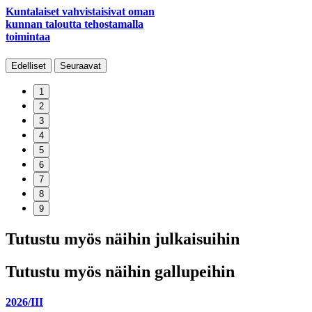
Kuntalaiset vahvistaisivat oman
kunnan taloutta tehostamalla
toimintaa
Edelliset
Seuraavat
1
2
3
4
5
6
7
8
9
Tutustu myös näihin julkaisuihin
Tutustu myös näihin gallupeihin
2026/III