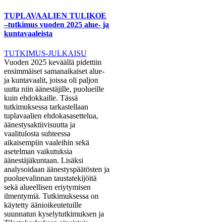
TUPLAVAALIEN TULIKOE
–tutkimus vuoden 2025 alue- ja
kuntavaaleista
TUTKIMUS-JULKAISU
Vuoden 2025 keväällä pidettiin
ensimmäiset samanaikaiset alue-
ja kuntavaalit, joissa oli paljon
uutta niin äänestäjille, puolueille
kuin ehdokkaille. Tässä
tutkimuksessa tarkastellaan
tuplavaalien ehdokasasettelua,
äänestysaktiivisuutta ja
vaalitulosta suhteessa
aikaisempiin vaaleihin sekä
asetelman vaikutuksia
äänestäjäkuntaan. Lisäksi
analysoidaan äänestyspäätösten ja
puoluevalinnan taustatekijöitä
sekä alueellisen eriytymisen
ilmentymiä. Tutkimuksessa on
käytetty äänioikeutetuille
suunnatun kyselytutkimuksen ja