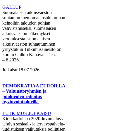
GALLUP
Suomalaisen aikuisväestön
suhtautuminen oman asuinkunnan
keinoihin talouden pohjan
vahvistamiseksi, suomalaisen
aikuisväestön näkemykset
verotuksesta, suomalaisen
aikuisväestön suhtautuminen
yritystukiin Tutkimusaineisto on
koottu Gallup Kanavalla 1.6.–
4.6.2026.
Julkaisu:
18.07.2026
DEMOKRATIAA EUROILLA
– Valtuustoryhmien ja
puolueiden rahoitus
hyvinvointialueilla
TUTKIMUS-JULKAISU
Kirja kartoittaa 2020-luvun alussa
tehdyn sosiaali- ja terveyspalvelu-
uudistuksen vaikutuksia poliittisen