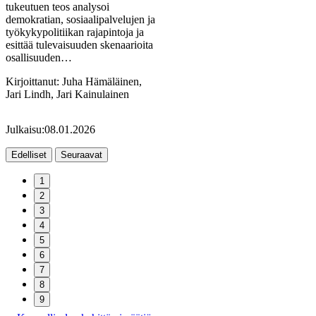
tukeutuen teos analysoi
demokratian, sosiaalipalvelujen ja
työkykypolitiikan rajapintoja ja
esittää tulevaisuuden skenaarioita
osallisuuden…
Kirjoittanut:
Juha Hämäläinen,
Jari Lindh, Jari Kainulainen
Julkaisu:
08.01.2026
Edelliset
Seuraavat
1
2
3
4
5
6
7
8
9