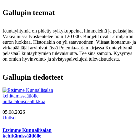
Gallupin teemat
Kuntayhtymiä on pidetty sylkykuppeina, himmeleinä ja pelastajina.
Väkeä niissä työskentelee noin 120 000. Budjetit ovat 12 miljardin
euron luokkaa. Historiakin on yli satavuotinen. Viisaat luottamus- ja
virkapäättäjät arvioivat tässä Polemia-sarjan kirjassa Kuntayhtymä
pelastaa? kuntayhtymien tulevaisuutta. Tee sinä samoin. Kysymys
on omien hyvinvointi- ja sivistyspalvelujesi tulevaisuudesta.
Gallupin tiedotteet
05.08.2026
Uutiset
Etsimme Kunnallisalan
kehittämissäätiölle