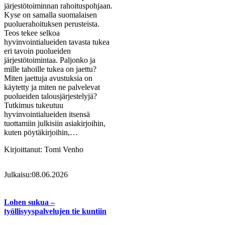
järjestötoiminnan rahoituspohjaan.
Kyse on samalla suomalaisen
puoluerahoituksen perusteista.
Teos tekee selkoa
hyvinvointialueiden tavasta tukea
eri tavoin puolueiden
järjestötoimintaa. Paljonko ja
mille tahoille tukea on jaettu?
Miten jaettuja avustuksia on
käytetty ja miten ne palvelevat
puolueiden talousjärjestelyjä?
Tutkimus tukeutuu
hyvinvointialueiden itsensä
tuottamiin julkisiin asiakirjoihin,
kuten pöytäkirjoihin,…
Kirjoittanut:
Tomi Venho
Julkaisu:
08.06.2026
Lohen sukua –
työllisyyspalvelujen tie kuntiin