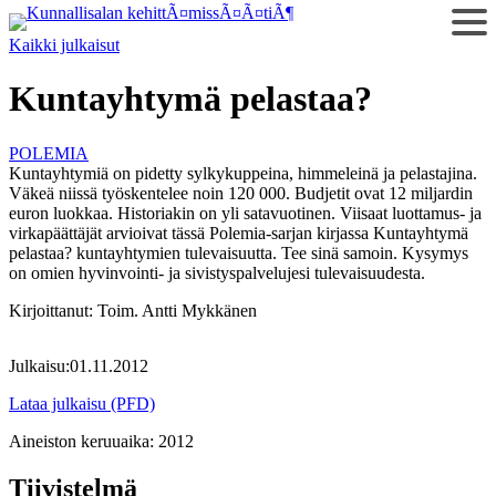
Siirry
sisältöön
Kaikki julkaisut
Kuntayhtymä pelastaa?
POLEMIA
Kuntayhtymiä on pidetty sylkykuppeina, himmeleinä ja pelastajina.
Väkeä niissä työskentelee noin 120 000. Budjetit ovat 12 miljardin
euron luokkaa. Historiakin on yli satavuotinen. Viisaat luottamus- ja
virkapäättäjät arvioivat tässä Polemia-sarjan kirjassa Kuntayhtymä
pelastaa? kuntayhtymien tulevaisuutta. Tee sinä samoin. Kysymys
on omien hyvinvointi- ja sivistyspalvelujesi tulevaisuudesta.
Kirjoittanut:
Toim. Antti Mykkänen
Julkaisu:
01.11.2012
Lataa julkaisu (PFD)
Aineiston keruuaika:
2012
Tiivistelmä