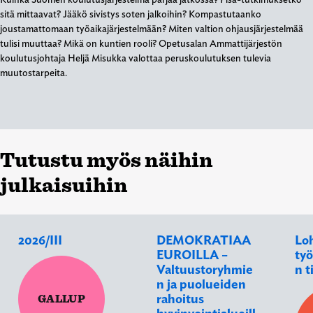
sitä mittaavat? Jääkö sivistys soten jalkoihin? Kompastutaanko
joustamattomaan työaikajärjestelmään? Miten valtion ohjausjärjestelmää
tulisi muuttaa? Mikä on kuntien rooli? Opetusalan Ammattijärjestön
koulutusjohtaja Heljä Misukka valottaa peruskoulutuksen tulevia
muutostarpeita.
Tutustu myös näihin
julkaisuihin
2026/III
DEMOKRATIAA
Lo
EUROILLA –
työ
Valtuustoryhmie
n t
n ja puolueiden
rahoitus
GALLUP