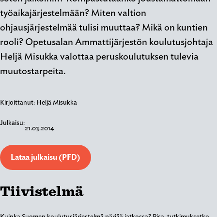
työaikajärjestelmään? Miten valtion
ohjausjärjestelmää tulisi muuttaa? Mikä on kuntien
rooli? Opetusalan Ammattijärjestön koulutusjohtaja
Heljä Misukka valottaa peruskoulutuksen tulevia
muutostarpeita.
Kirjoittanut:
Heljä Misukka
Julkaisu:
21.03.2014
Lataa julkaisu (PFD)
Tiivistelmä
Kuinka Suomen koulutusjärjestelmä pärjää jatkossa? Pisa-tutkimuksetko