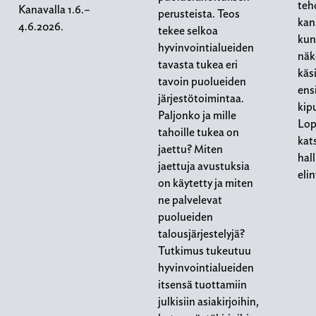
teh
Kanavalla 1.6.–
perusteista. Teos
kan
4.6.2026.
tekee selkoa
kun
hyvinvointialueiden
näk
tavasta tukea eri
käs
tavoin puolueiden
ens
järjestötoimintaa.
kip
Paljonko ja mille
Lop
tahoille tukea on
kat
jaettu? Miten
hal
jaettuja avustuksia
eli
on käytetty ja miten
ne palvelevat
puolueiden
talousjärjestelyjä?
Tutkimus tukeutuu
hyvinvointialueiden
itsensä tuottamiin
julkisiin asiakirjoihin,