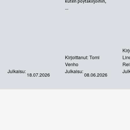
kuten pöytäkirjoihin,
…
Kirj
Kirjoittanut:
Tomi
Lin
Venho
Rei
Julkaisu:
Julkaisu:
Jul
18.07.2026
08.06.2026