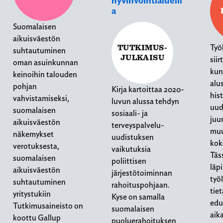
hyvinvointialueill
a
Suomalaisen
aikuisväestön
TUTKIMUS-
Työ
suhtautuminen
JULKAISU
siir
oman asuinkunnan
kun
keinoihin talouden
alus
pohjan
Kirja kartoittaa 2020-
hist
vahvistamiseksi,
luvun alussa tehdyn
uud
suomalaisen
sosiaali- ja
juu
aikuisväestön
terveyspalvelu-
muu
näkemykset
uudistuksen
kok
verotuksesta,
vaikutuksia
Täs
suomalaisen
poliittisen
läp
aikuisväestön
järjestötoiminnan
työ
suhtautuminen
rahoituspohjaan.
tie
yritystukiin
Kyse on samalla
edu
Tutkimusaineisto on
suomalaisen
aik
koottu Gallup
puoluerahoituksen