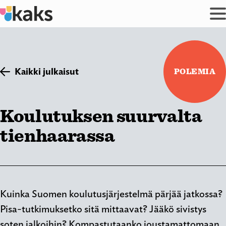
Siirry
sisältöön
Kaikki julkaisut
POLEMIA
Koulutuksen suurvalta
tienhaarassa
Kuinka Suomen koulutusjärjestelmä pärjää jatkossa?
Pisa-tutkimuksetko sitä mittaavat? Jääkö sivistys
soten jalkoihin? Kompastutaanko joustamattomaan