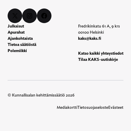
X
Instagram
Facebook
Julkaisut
Fredrikinkatu 61 A, 9 krs
Apurahat
00100 Helsinki
Ajankohtaista
kaks@kaks.fi
Tietoa säätiöstä
Polemiikki
Katso kaikki yhteystiedot
Tilaa KAKS-uutiskirje
© Kunnallisalan kehittämissäätiö 2026
Mediakortti
Tietosuojaseloste
Evästeet