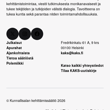
kehittämistoimintaa, viestii tutkimuksesta monikanavaisesti ja
tukee tekijöiden ja tutkijoiden välistä dialogia. Tavoitteena on
tukea kuntia sekä parantaa niiden toimintamahdollisuuksia.
X
Instagram
Facebook
Julkaisut
Fredrikinkatu 61 A, 9 krs
Apurahat
00100 Helsinki
Ajankohtaista
kaks@kaks.fi
Tietoa säätiöstä
Polemiikki
Katso kaikki yhteystiedot
Tilaa KAKS-uutiskirje
© Kunnallisalan kehittämissäätiö 2026