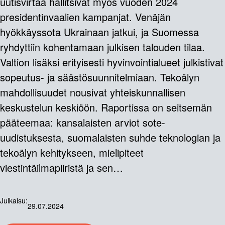
uutisvirtaa hallitsivat myös vuoden 2024
presidentinvaalien kampanjat. Venäjän
hyökkäyssota Ukrainaan jatkui, ja Suomessa
ryhdyttiin kohentamaan julkisen talouden tilaa.
Valtion lisäksi erityisesti hyvinvointialueet julkistivat
sopeutus- ja säästösuunnitelmiaan. Tekoälyn
mahdollisuudet nousivat yhteiskunnallisen
keskustelun keskiöön. Raportissa on seitsemän
pääteemaa: kansalaisten arviot sote-
uudistuksesta, suomalaisten suhde teknologian ja
tekoälyn kehitykseen, mielipiteet
viestintäilmapiiristä ja sen…
Julkaisu:
29.07.2024