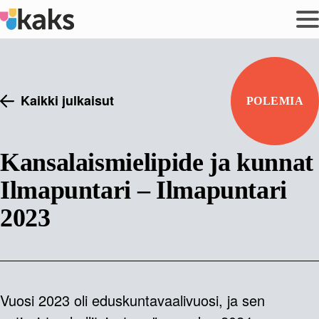
Siirry
sisältöön
Kaikki julkaisut
POLEMIA
Kansalaismielipide ja kunnat
Ilmapuntari – Ilmapuntari
2023
Vuosi 2023 oli eduskuntavaalivuosi, ja sen