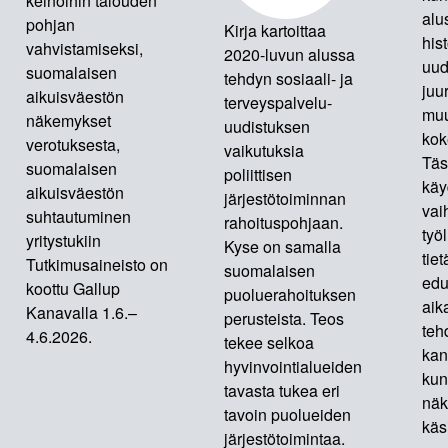
keinoihin talouden
alu
pohjan
Kirja kartoittaa
hist
vahvistamiseksi,
2020-luvun alussa
uud
suomalaisen
tehdyn sosiaali- ja
juur
aikuisväestön
terveyspalvelu-
muu
näkemykset
uudistuksen
kok
verotuksesta,
vaikutuksia
Täs
suomalaisen
poliittisen
käy
aikuisväestön
järjestötoiminnan
vai
suhtautuminen
rahoituspohjaan.
työ
yritystukiin
Kyse on samalla
tie
Tutkimusaineisto on
suomalaisen
edu
koottu Gallup
puoluerahoituksen
aik
Kanavalla 1.6.–
perusteista. Teos
teh
4.6.2026.
tekee selkoa
kan
hyvinvointialueiden
kun
tavasta tukea eri
näk
tavoin puolueiden
käs
järjestötoimintaa.