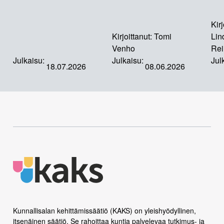
Kirj
Kirjoittanut:
Tomi
Lin
Venho
Rei
Julkaisu:
Julkaisu:
Jul
18.07.2026
08.06.2026
Kunnallisalan kehittämissäätiö (KAKS) on yleishyödyllinen,
itsenäinen säätiö. Se rahoittaa kuntia palvelevaa tutkimus- ja