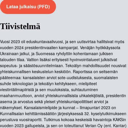
Lataa julkaisu (PFD)
Tiivistelmä
Vuosi 2023 oli eduskuntavaalivuosi, ja sen uutisvirtaa hallitsivat myös
vuoden 2024 presidentinvaalien kampanjat. Venäjän hyökkäyssota
Ukrainaan jatkui, ja Suomessa ryhdyttiin kohentamaan julkisen
talouden tilaa. Valtion lisäksi erityisesti hyvinvointialueet julkistivat
sopeutus- ja säästösuunnitelmiaan. Tekoälyn mahdollisuudet nousivat
yhteiskunnallisen keskustelun keskiöön. Raportissa on seitsemän
pääteemaa: kansalaisten arviot sote-uudistuksesta, suomalaisten
suhde teknologian ja tekoälyn kehitykseen, mielipiteet
viestintäilmapiiristä ja sen muutoksista, suhtautuminen
maahanmuuttoon, arviot yhteiskunnallisista uhkatekijöistä, presidentin
asema ja arvostus sekä yleiset yhteiskuntapoliittiset arviot ja
näkemykset. Kansalaismielipide ja kunnat – Ilmapuntari 2023 on
Kunnallisalan kehittämissäätiön järjestyksessä 32. kyselytutkimukseen
perustuva vuosiraportti. Tutkimus kokoaa keskeisiä havaintoja KAKSin
vuoden 2023 gallupeista, ja sen on toteuttanut Verian Oy (ent. Kantar)