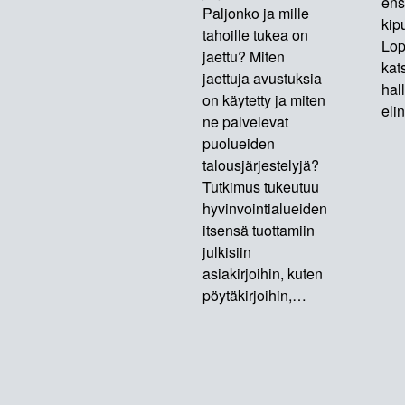
ens
Paljonko ja mille
kip
tahoille tukea on
Lop
jaettu? Miten
kat
jaettuja avustuksia
hal
on käytetty ja miten
eli
ne palvelevat
puolueiden
talousjärjestelyjä?
Tutkimus tukeutuu
hyvinvointialueiden
itsensä tuottamiin
julkisiin
asiakirjoihin, kuten
pöytäkirjoihin,…