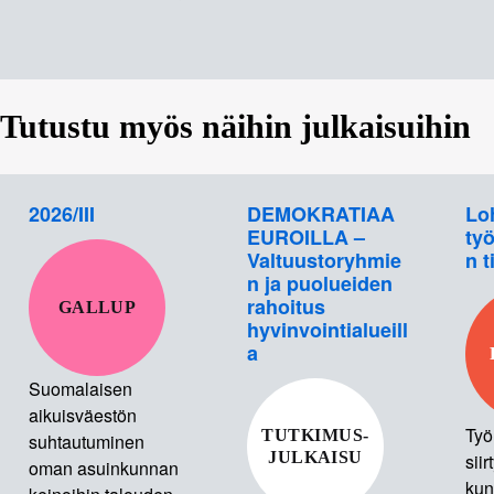
Tutustu myös näihin julkaisuihin
2026/III
DEMOKRATIAA
Lo
EUROILLA –
työ
Valtuustoryhmie
n t
n ja puolueiden
rahoitus
GALLUP
hyvinvointialueill
a
Suomalaisen
aikuisväestön
Työ
TUTKIMUS-
suhtautuminen
JULKAISU
siir
oman asuinkunnan
kun