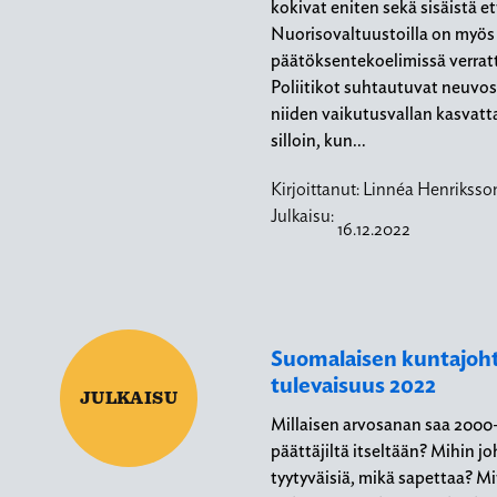
kokivat eniten sekä sisäistä e
Nuorisovaltuustoilla on myös 
päätöksentekoelimissä verrat
Poliitikot suhtautuvat neuvost
niiden vaikutusvallan kasvatt
silloin, kun…
Kirjoittanut:
Linnéa Henriksson
Julkaisu:
16.12.2022
Suomalaisen kuntajohta
tulevaisuus 2022
JULKAISU
Millaisen arvosanan saa 200
päättäjiltä itseltään? Mihin j
tyytyväisiä, mikä sapettaa? M