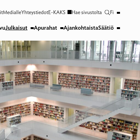
it
Medialle
Yhteystiedot
E-KAKS
Hae sivustolta
Fi
ivu
Julkaisut
Apurahat
Ajankohtaista
Säätiö