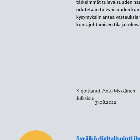
tärkeimmät tulevaisuuden ha
odotetaan tulevaisuuden kunt
kysymyksiin antaa vastauksia
kuntajohtamisen tila ja tulev
Kirjoittanut:
Antti Mykkänen
Julkaisu:
31.08.2022
Syrjiikö digitalisointi i