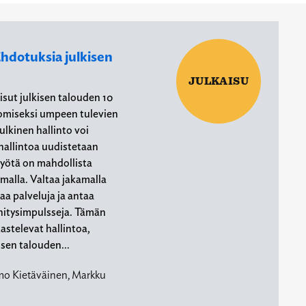
hdotuksia julkisen
JULKAISU
sut julkisen talouden 10
romiseksi umpeen tulevien
ulkinen hallinto voi
hallintoa uudistetaan
työtä on mahdollista
amalla. Valtaa jakamalla
a palveluja ja antaa
ehitysimpulsseja. Tämän
kastelevat hallintoa,
kisen talouden…
mo Kietäväinen, Markku