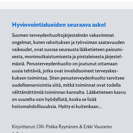
Hyvinvointialueiden seuraava askel
Suomen terveydenhuoltojärjestelmän vakavimmat
ongelmat, kuten rahoituksen ja työvoiman saatavuuden
vaikeudet, ovat suoraa seurausta lääketieteen paisumi-
sesta, monimutkaistumisesta ja pirstaleisesta järjestel-
mästä. Perusterveydenhuolto on joutunut ottamaan
uusia tehtäviä, jotka ovat invalidisoineet terveyskes-
kuksen toimintaa. Siten perusterveydenhuolto tarvitsee
uudelleenarviointia siitä, mitkä toiminnat ovat todella
välttämättömiä toiminnan kannalta. Lääketieteen kasvu
on suurelta osin hyödyllistä, koska se lisää
hoitomahdollisuuksia. Hyöty ei kuitenkaan…
Kirjoittanut:
Olli-Pekka Ryynänen & Erkki Vauramo