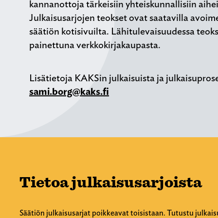
kannanottoja tärkeisiin yhteiskunnallisiin aihei
Julkaisusarjojen teokset ovat saatavilla avoim
säätiön kotisivuilta. Lähitulevaisuudessa teoks
painettuna verkkokirjakaupasta.
Lisätietoja KAKSin julkaisuista ja julkaisupros
sami.borg@kaks.fi
Tietoa julkaisusarjoista
Säätiön julkaisusarjat poikkeavat toisistaan. Tutustu julkais