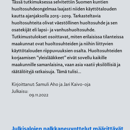
Tässä tutkimuksessa selvitettiin Suomen kuntien
huoltosuhdeongelmaa laajasti niiden käyttötalouden
kautta ajanjaksolla 2015–2019. Tarkasteltavia
huoltosuhteita olivat väestöllinen huoltosuhde ja sen
osatekijät eli lapsi- ja vanhushuoltosuhde.
Tutkimustulokset osoittavat, miten erilaisissa tilanteissa
maakunnat ovat huoltosuhteiden ja niihin liittyvien
käyttötalouden riippuvuuksien osalta. Huoltosuhteiden
korjaamisen ”yleislääkkeet” eivät sovellu kaikille
maakunnille samanlaisina, vaan asia vaatii yksilöllisiä ja
räätälöityjä ratkaisuja. Tämä tulisi…
Kirjoittanut:
Samuli Aho ja Jari Kaivo-oja
Julkaisu:
09.11.2022
Julkisalojen palkkaneuvottelut määrittävät