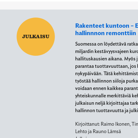
Rakenteet kuntoon – E
hallinnnon remonttiin
JULKAISU
Suomessa on löydettävä ratkai
miljardin kestävyysvajeen ku
hallituskausien aikana. Myös j
parantaa tuottavuuttaan, jos 
nykypäivään. Tätä kehittämis
työstää hallinnon siiloja purk
voidaan ennen kaikkea paranta
yhteiskunnalle merkittäviä k
julkaisun neljä kirjoittajaa tar
hallinnon tuottavuutta ja jul
Kirjoittanut:
Raimo Ikonen, Ti
Lehto ja Rauno Lämsä