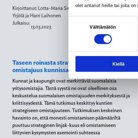
olet antanut heille tai joita o
Kirjoittanut:
Lotta-Maria Sinervo, Meri Pulkkinen, Katri
Yrjölä ja Harri Laihonen
Suostumuksen
Julkaisu:
13.03.2023
Välttämätön
valinta
Taseen roinasta strategiaksi: Strateginen
Kiellä
omistajuus kunnissa
Kunnat ja kaupungit ovat merkittäviä suomalaisia
yritysomistajia. Tästä syystä ne ovat oleellinen osa
keskustelua suomalaisen omistajuuden merkityksestä ja
kriittisyydestä. Tämä tutkimus keskittyy kuntien
strategiseen omistajuuteen. Tutkimuksen keskeinen
havainto on, että monesti omistamisen päämääriltä
puuttuu strateginen linjak-kuus eli omistamiseen
liittyvien kysymysten asemointi suhteessa