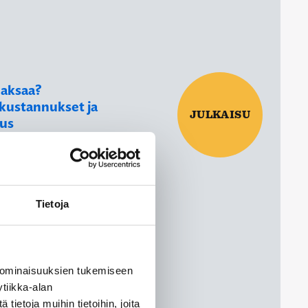
maksaa?
kustannukset ja
JULKAISU
mus
en aiheuttavat runsaasti
sa jää helposti piiloon.
en hoidon asiakasmaksuja
uomioida tarkasti, jotta
Tietoja
dän tarvitsemansa hoito.
eskitytään tarkastelemaan
don kustannusten hillinnän
a. Tutkimuksen tarkoitus on
 ominaisuuksien tukemiseen
ä, jolla voidaan kattavasti
tiikka-alan
on…
ietoja muihin tietoihin, joita