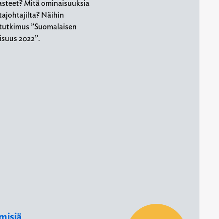
asteet? Mitä ominaisuuksia
ajohtajilta? Näihin
 tutkimus ”Suomalaisen
aisuus 2022”.
hmisiä