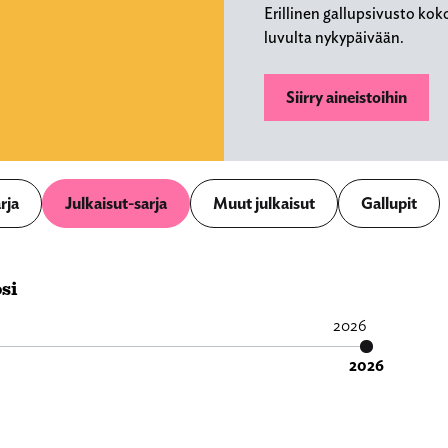
Erillinen gallupsivusto kok
luvulta nykypäivään.
Siirry aineistoihin
rja
Julkaisut-sarja
Muut julkaisut
Gallupit
si
2026
2026