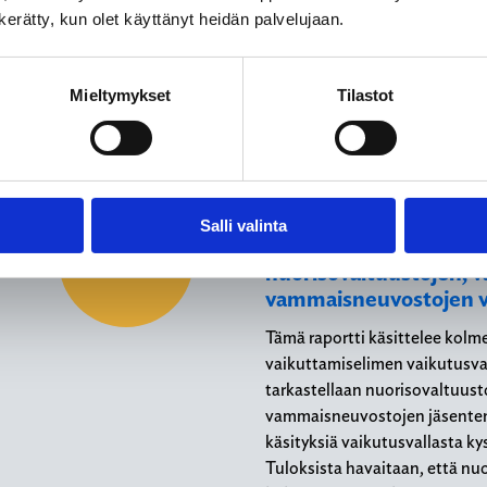
n kerätty, kun olet käyttänyt heidän palvelujaan.
Kirjoittanut:
Leena, Forma, Mar
ja Jutta Pulkki
Julkaisu:
23.01.2023
Mieltymykset
Tilastot
Kunnalliset vaikuttami
Salli valinta
vaikutusvallan monet 
JULKAISU
nuorisovaltuustojen, 
vammaisneuvostojen va
Tämä raportti käsittelee kolm
vaikuttamiselimen vaikutusva
tarkastellaan nuorisovaltuust
vammaisneuvostojen jäsenten 
käsityksiä vaikutusvallasta k
Tuloksista havaitaan, että nu