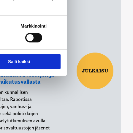
i Aaltonen, Pia Teräväinen
Markkinointi
selimet ja
Salli kaikki
puolet – tutkimus
JULKAISU
vanhusneuvostojen ja
ikutusvallasta
en kunnallisen
ltaa. Raportissa
ojen, vanhus- ja
sekä poliitikkojen
yselytutkimuksen avulla.
orisovaltuustojen jäsenet