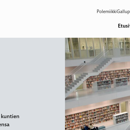
Polemiikki
Gallup
Etus
n kuntien
iensa