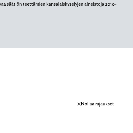
oaa säätiön teettämien kansalaiskyselyjen aineistoja 2010-
Nollaa rajaukset