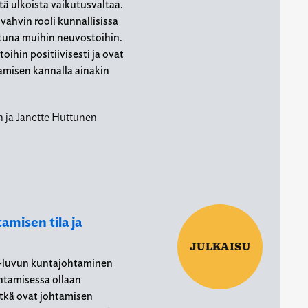
ttä ulkoista vaikutusvaltaa.
vahvin rooli kunnallisissa
tuna muihin neuvostoihin.
oihin positiivisesti ja ovat
amisen kannalla ainakin
 ja Janette Huttunen
misen tila ja
JULKAISU
0-luvun kuntajohtaminen
ohtamisessa ollaan
itkä ovat johtamisen