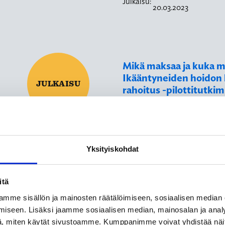
Julkaisu:
20.03.2023
Mikä maksaa ja kuka 
Ikääntyneiden hoidon 
JULKAISU
rahoitus -pilottitutki
Ikääntyneiden hoito ja asumin
erilaisia kustannuksia, joista o
Suunniteltaessa ikääntyneid
erilaiset kustannukset tulisi h
Yksityiskohdat
voitaisiin taata ihmisille hei
Tässä pilottitutkimuksessa k
sitä, miten ikääntyneiden hoi
itä
toteutumista voidaan arvioid
mme sisällön ja mainosten räätälöimiseen, sosiaalisen median
kehittää ja kokeilla menetelmä
iseen. Lisäksi jaamme sosiaalisen median, mainosalan ja analy
arvioida ikääntyneiden hoid
, miten käytät sivustoamme. Kumppanimme voivat yhdistää näitä t