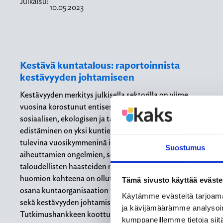
Julkaisu:
10.05.2023
Kestävä kuntatalous: raportoinnista
kestävyyden johtamiseen
Kestävyyden merkitys julkisella sektorilla on viime
vuosina korostunut entisestään. Voidaankin sanoa, että
sosiaalisen, ekologisen ja taloudellisen kestävyyden
edistäminen on yksi kuntien merkittävimmistä tehtävistä
tulevina vuosikymmeninä ilmastonmuutoksen
Suostumus
aiheuttamien ongelmien, sosiaalisen eriarvoistumisen ja
taloudellisten haasteiden ristitulessa. Tutkimuksen
huomion kohteena on ollut kestävyysilmiön ymmärrys
Tämä sivusto käyttää eväste
osana kuntaorganisaation toimintaa ja kunnan taloutta
Käytämme evästeitä tarjoama
sekä kestävyyden johtamiseen liittyvä tietopohja.
ja kävijämäärämme analysoim
Tutkimushankkeen koottuna tuloksena…
kumppaneillemme tietoja siitä