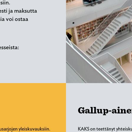
siin.
esti ja maksutta
ia voi ostaa
esseista:
Gallup-aine
usarjojen yleiskuvauksiin.
KAKS on teettänyt yhteisku