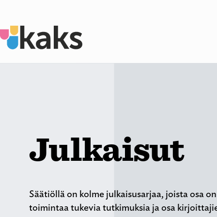
Siirry
sisältöön
Julkaisut
Säätiöllä on kolme julkaisusarjaa, joista osa o
toimintaa tukevia tutkimuksia ja osa kirjoittaj