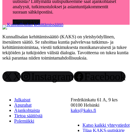
uutisista? Liittymällä uutisputkeemme saat ajankohtaiset
analyysit, tutkimustulokset ja asiantuntijakommentit
suoraan sähköpostiisi.
Tilaa uutiskirje
Kunnallisalan kehittämissäätiö (KAKS) on yleishyödyllinen,
itsenäinen säätiö. Se rahoittaa kuntia palvelevaa tutkimus- ja
kehittämistoimintaa, viestii tutkimuksesta monikanavaisesti ja tukee
tekijöiden ja tutkijoiden välistä dialogia. Tavoitteena on tukea kuntia
sekä parantaa niiden toimintamahdollisuuksia.
X
Instagram
Facebook
Julkaisut
Fredrikinkatu 61 A, 9 krs
Apurahat
00100 Helsinki
Ajankohtaista
kaks@kaks.fi
Tietoa säätiöstä
Polemiikki
Katso kaikki yhteystiedot
Tilaa KAKS-uutiskirje