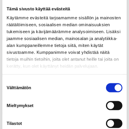
07.04.2025
Tämä sivusto käyttää evästeitä
Blogit
Käytämme evästeitä tarjoamamme sisällön ja mainosten
KAKS blogi: Mihin valtuustoa ja valtuutettuja kunnissa
räätälöimiseen, sosiaalisen median ominaisuuksien
tarvitaan?
tukemiseen ja kävijämäärämme analysoimiseen. Lisäksi
jaamme sosiaalisen median, mainosalan ja analytiikka-
alan kumppaneillemme tietoja siitä, miten käytät
30.03.2025
sivustoamme. Kumppanimme voivat yhdistää näitä
Blogit
tietoja muihin tietoihin, joita olet antanut heille tai joita on
Vaalihäirintää luvassa?
kerätty, kun olet käyttänyt heidän palvelujaan.
Suostumuksen
30.03.2025
Välttämätön
valinta
Blogit
, 
Polemiikki-lehti
Raikkaita suuntia – yhteisöllisyyttä ja huolenpitoa
Mieltymykset
26.03.2025
Tilastot
Blogit