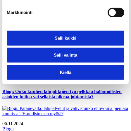
Blogi: Kunnat uudistavat palveluja TE2024-uudistuksen myötä
Markkinointi
22.01.2025
Blogit
Salli kaikki
Blogi: Katse rakenteista elinvoimaan
Salli valinta
Kiellä
11.12.2024
Blogit
Blogi: Onko kuntien lähijohtajien työ pelkkää hallinnollisten
asioiden hoitoa vai sellaista oikeaa johtamista?
06.11.2024
Blogit