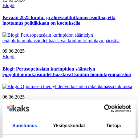
Blogit
Kevään 2025 kunta- ja aluevaalitutkimus osoittaa, että
luottamus politiikkaan on koetuksella
09.06.2025
Blogit
Blogi: Perusopetuslain kurinpidon sääntelyn
epäjohdonmukaisuudet haastavat koulun toimintaympäristöä
06.06.2025
Blogit
Blogi: Oppimisen tuen yhdenvertaisuutta rakentamassa
lukioissa
Suostumus
Yksityiskohdat
Tietoja