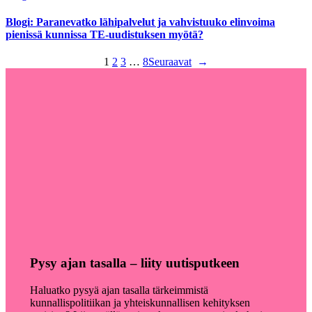
Blogi: Paranevatko lähipalvelut ja vahvistuuko elinvoima
pienissä kunnissa TE-uudistuksen myötä?
1
2
3
…
8
Seuraavat
→
Pysy ajan tasalla – liity uutisputkeen
Haluatko pysyä ajan tasalla tärkeimmistä
kunnallispolitiikan ja yhteiskunnallisen kehityksen