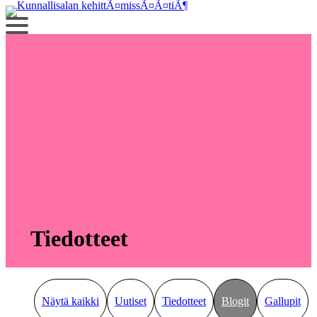
Siirry
sisältöön
Tiedotteet
Näytä kaikki
Uutiset
Tiedotteet
Blogit
Gallupit