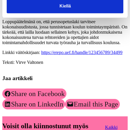
rajoittamiseksi, mutta tilanteita, joissa kurinpidollisten keinojen
Kiellä
käyttöön kuluvan ajan kautta rajoitetaan kaikkien muiden oikeutta
perusopetukseen, ei tunnisteta.
Loppupäätelmänä on, että
perusopetuslaki tarvitsee
kokonaisuudistusta, jossa tunnistetaan
koulun toimintaympäristö.
On
tärkeää, että lailla luodaan sellainen kehys, joka johdonmukaisena
kokonaisuutena turvaa rehtoreiden ja opettajien aidot
toimintamahdollisuudet turvata työrauha ja turvallisuus koulussa.
Linkki
väitöskirjaan
:
https://erepo.uef.fi/handle/123456789/34499
Teksti:
Virve Valtonen
Jaa artikkeli
Share on Facebook
Share on LinkedIn
Email this Page
Voisit olla kiinnostunut myös
Kaikki