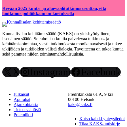
Kevään 2025 kunta- ja aluevaalitutkimus osoittaa, että
luottamus politiikkaan on koetuksella
Kunnallisalan kehittämissäätiö (KAKS) on yleishyödyllinen,
itsenäinen säätiö. Se rahoittaa kuntia palvelevaa tutkimus- ja
kehittämistoimintaa, viestii tutkimuksesta monikanavaisesti ja tukee
tekijöiden ja tutkijoiden välistä dialogia. Tavoitteena on tukea kuntia
sekä parantaa niiden toimintamahdollisuuksia.
X
Instagram
Facebook
Julkaisut
Fredrikinkatu 61 A, 9 krs
Apurahat
00100 Helsinki
Ajankohtaista
kaks@kaks.fi
Tietoa säätiöstä
Polemiikki
Katso kaikki yhteystiedot
Tilaa KAKS-uutiskirje