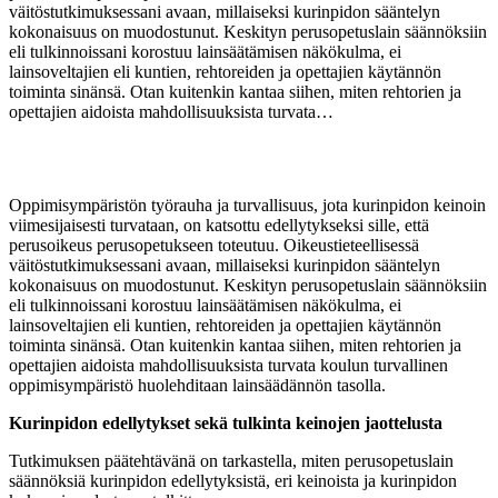
väitöstutkimuksessani avaan, millaiseksi kurinpidon sääntelyn
kokonaisuus on muodostunut. Keskityn perusopetuslain säännöksiin
eli tulkinnoissani korostuu lainsäätämisen näkökulma, ei
lainsoveltajien eli kuntien, rehtoreiden ja opettajien käytännön
toiminta sinänsä. Otan kuitenkin kantaa siihen, miten rehtorien ja
opettajien aidoista mahdollisuuksista turvata…
Oppimisympäristön työrauha ja turvallisuus
, jota kurinpidon keinoin
viimesijaisesti turvataan,
on katsottu edellytykseksi sille, että
perusoikeus
perusopetukse
en
toteutuu.
O
ikeustieteellisessä
väitöstutkimuksessani
avaan, millaiseksi kurinpidon sääntelyn
kokonaisuus on muodostunut.
Keskityn perusopetuslain säännöksiin
eli tulkinnoissani korostuu lainsäätämisen näkökulma, ei
lainsoveltajien eli
kuntien,
rehtoreiden ja opettajien käytännön
toiminta sinänsä.
Otan kuitenkin kantaa siihen,
miten
rehtorien ja
opettajien
aidoista mahdollisuuksista turvata koulun turvallinen
oppimisympäristö huolehditaan lainsäädännön tasolla.
Kurinpidon edellytykset sekä tulkinta keinojen jaottelusta
T
utkimuksen päätehtävänä on tarkastella, miten perusopetuslain
säännöksiä kurinpidon edellytyksistä,
eri
keinoista ja kurinpidon