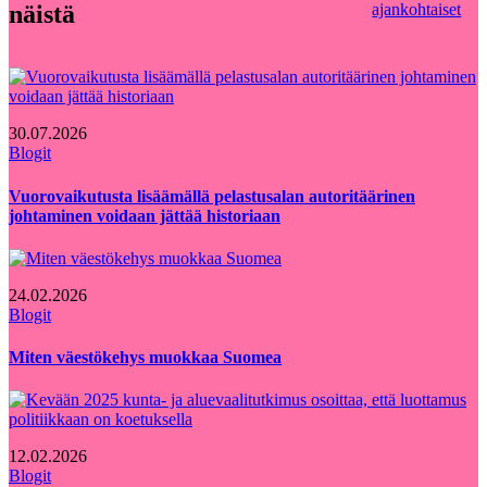
näistä
ajankohtaiset
30.07.2026
Blogit
Vuorovaikutusta lisäämällä pelastusalan autoritäärinen
johtaminen voidaan jättää historiaan
24.02.2026
Blogit
Miten väestökehys muokkaa Suomea
12.02.2026
Blogit