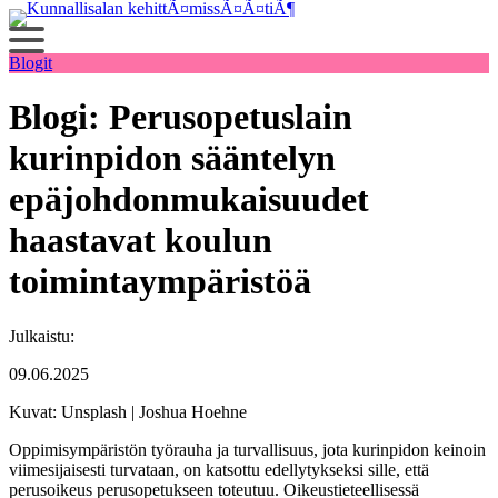
Siirry
sisältöön
Blogit
Blogi: Perusopetuslain
kurinpidon sääntelyn
epäjohdonmukaisuudet
haastavat koulun
toimintaympäristöä
Julkaistu:
09.06.2025
Kuvat: Unsplash | Joshua Hoehne
Oppimisympäristön työrauha ja turvallisuus, jota kurinpidon keinoin
viimesijaisesti turvataan, on katsottu edellytykseksi sille, että
perusoikeus perusopetukseen toteutuu. Oikeustieteellisessä