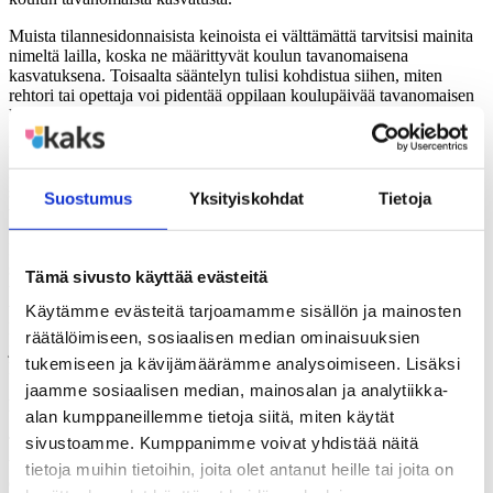
Muista tilannesidonnaisista keinoista
ei välttämättä tarvitsisi mainita
nimeltä lailla
, koska ne määrittyvät koulun tavanomaisena
kasvatuksena. Toisaalta
sääntelyn tulisi kohdistua siihen, miten
rehtori tai opettaja voi pidentää oppilaan koulupäivää tavanomaisen
kasvatuksen tarkoituksessa.
Yleiset kurinpitokeinot kasvatuskeskustelua lukuun ottamatta
määrittyvät ensisijaisesti hallinnollisina seuraamuksina.
Keinot
sisältävät
merkittävää julkisen vallan käyttöä
,
mutta niiden käyttöä ei
Suostumus
Yksityiskohdat
Tietoja
tule tarkastella rikosoikeudellisista lähtökohdista.
Keinojen jaottelun lisäksi kurinpidon kokonaisuudesta avautuu
siihen liittyvä ristiriita: Vaikka lain mukaan
oppilaan kouluun
Tämä sivusto käyttää evästeitä
tulemista tulee tukea eri tavoin,
on
usean kurinpidollisen keinon
tarkoituksena eristää
eli ostrakisoida oppilas muista.
Käytämme evästeitä tarjoamamme sisällön ja mainosten
Kurinpitosääntely kohdistetaan aina yksilöön irrallaan ryhmästään,
räätälöimiseen, sosiaalisen median ominaisuuksien
ja oppilaan velvollisuuksien laiminlyönti on korostuneesti yksilön
tukemiseen ja kävijämäärämme analysoimiseen. Lisäksi
kyvyttömyyttä sopeutua koulun järjestykseen.
jaamme sosiaalisen median, mainosalan ja analytiikka-
Lainvalmisteluaineistosta avautuvat
oletukset
ristiriitoineen
alan kumppaneillemme tietoja siitä, miten käytät
sivustoamme. Kumppanimme voivat yhdistää näitä
T
utkimuksessani ot
a
n
kan
taa siihen, miten lakimuutosten kautta
tehty sääntely täyttää sille asetetut tavoitteet.
Kävin
tietoja muihin tietoihin, joita olet antanut heille tai joita on
diskurssianalyyttisesti
läpi hallituksen esitykset,