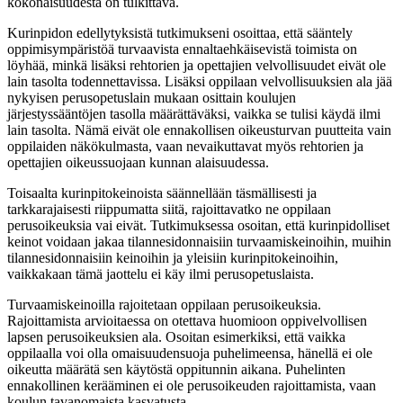
kokonaisuudesta on tulkittava.
Kurinpidon edellytyksi
stä
tutkimukseni osoittaa, että
s
ääntely
oppimisympäristöä turvaavista
ennaltaehkäisevistä toimista on
löyhää, minkä lisäksi rehtorien ja opettajien velvollisuudet eivät ole
lain tasolta todennettavissa.
Lisäksi o
ppilaan
velvollisuuksien ala
jää
nykyisen perusopetuslain mukaan osittain
koulujen
järjestyssääntöjen tasolla määrättäväksi
, vaikka
se
tulisi käydä ilmi
lain tasolta
.
Nämä eivät
ole
ennakollisen oikeusturvan puut
teita
vain
oppilaiden näkökulmasta, vaan
ne
vaikutta
vat
myös rehtorien ja
opettajien oikeussuojaan kunnan alaisuudessa.
Toisaalta kurinpitokeinoista säännellään täsmällisesti ja
tarkkarajaisesti riippumatta siitä, rajoittavatko ne oppilaan
perusoikeuksia vai eivät.
T
utkimuksessa osoitan, että kurinpidolliset
keinot voidaan jakaa tilannesidonnaisiin
turvaamiskeinoihin, muihin
tilannesidonnaisiin keinoihin
ja yleisiin kurinpi
to
keinoihin
,
vaikkakaan tämä jaottelu ei käy ilmi perusopetuslaista.
Turvaamiskeinoilla
rajoitetaan oppilaan perusoikeuksia.
Rajoittamista arvioitaessa on otettava huomioon oppivelvollisen
lapsen perusoikeuksien ala
.
Osoitan esimerkiksi,
että vaikka
oppilaalla voi olla omaisuudensuoja puhelimeensa, hänellä ei ole
oikeutta määrätä sen käytöstä oppitunnin aikana.
P
uhelinten
ennakollinen kerääminen
ei ole perusoikeuden rajoittamista, vaan
koulun tavanomaista kasvatusta.