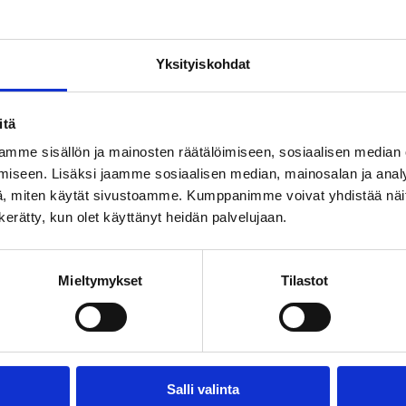
ää
Yksityiskohdat
itä
mme sisällön ja mainosten räätälöimiseen, sosiaalisen median
iseen. Lisäksi jaamme sosiaalisen median, mainosalan ja analy
, miten käytät sivustoamme. Kumppanimme voivat yhdistää näitä t
n kerätty, kun olet käyttänyt heidän palvelujaan.
imintaa
Mieltymykset
Tilastot
 palvelujen koettu tärkeys ja koettu saatavuus eivät aina kohtaa
Salli valinta