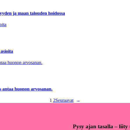
lisyyden ja maan talouden hoidossa
asioita
äs antaa huonon arvosanan.
1
2
Seuraavat
→
Pysy ajan tasalla – liit