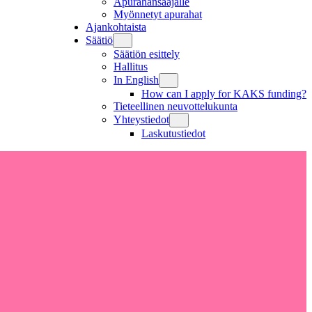
Apurahansaajalle
Myönnetyt apurahat
Ajankohtaista
Säätiö
Säätiön esittely
Hallitus
In English
How can I apply for KAKS funding?
Tieteellinen neuvottelukunta
Yhteystiedot
Laskutustiedot