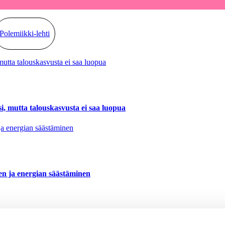
Polemiikki-lehti
, mutta talouskasvusta ei saa luopua
nen ja energian säästäminen