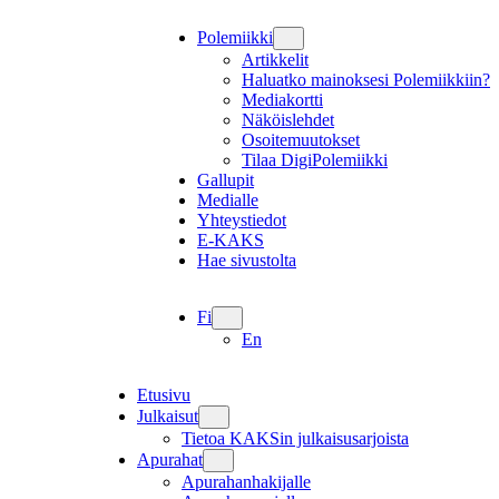
Polemiikki
Artikkelit
Haluatko mainoksesi Polemiikkiin?
Mediakortti
Näköislehdet
Osoitemuutokset
Tilaa DigiPolemiikki
Gallupit
Medialle
Yhteystiedot
E-KAKS
Hae sivustolta
Fi
En
Etusivu
Julkaisut
Tietoa KAKSin julkaisusarjoista
Apurahat
Apurahanhakijalle