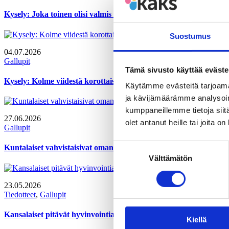
Kysely: Joka toinen olisi valmis vähentämään yritystukien määr
Suostumus
04.07.2026
Gallupit
Tämä sivusto käyttää eväste
Kysely: Kolme viidestä korottaisi alkoholi- ja tupakkaveroja
Käytämme evästeitä tarjoama
ja kävijämäärämme analysoim
kumppaneillemme tietoja siitä
27.06.2026
olet antanut heille tai joita o
Gallupit
Suostumuksen
Kuntalaiset vahvistaisivat oman kunnan taloutta tehostamalla to
Välttämätön
valinta
23.05.2026
Tiedotteet
, 
Gallupit
Kansalaiset pitävät hyvinvointialueiden palveluja tärkeinä, mutta
Kiellä