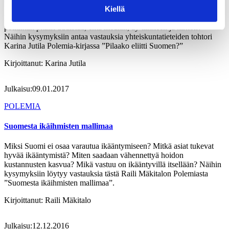
Kiellä
Millainen on suomalainen eliitti? Miten se leivisköjään hoitaa? Miten
politiikan pitäisi uudistua, entä median, ay-liikkeen ja kirkon?
Näihin kysymyksiin antaa vastauksia yhteiskuntatieteiden tohtori
Karina Jutila Polemia-kirjassa ”Pilaako eliitti Suomen?”
Kirjoittanut:
Karina Jutila
Julkaisu:
09.01.2017
POLEMIA
Suomesta ikäihmisten mallimaa
Miksi Suomi ei osaa varautua ikääntymiseen? Mitkä asiat tukevat
hyvää ikääntymistä? Miten saadaan vähennettyä hoidon
kustannusten kasvua? Mikä vastuu on ikääntyvillä itsellään? Näihin
kysymyksiin löytyy vastauksia tästä Raili Mäkitalon Polemiasta
”Suomesta ikäihmisten mallimaa”.
Kirjoittanut:
Raili Mäkitalo
Julkaisu:
12.12.2016