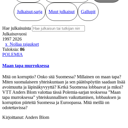
Julkaisut-sarja
Muut julkaisut
Gallupit
Hae julkaisuista
Julkaisuvuosi
1997
2026
Nollaa rajaukset
Tuloksia:
86
POLEMIA
Maan tapa murroksessa
Mitä on korruptio? Onko sitä Suomessa? Millainen on maan tapa?
Miten suomalaiseen yhteiskuntaan ja sen päätöspöytiin saadaan lisää
avoimuutta ja läpinäkyvyyttä? Ketkä Suomessa lobbaavat ja miksi?
VTT Anders Blom valottaa tässä Polemia-sarjan teoksessa ”Maan
tapa murroksessa” yhteiskunnallisen vaikuttamisen, lobbauksen ja
korruption piirteitä Suomessa ja Euroopassa. Mitä meillä on
odotettavissa?
Kirjoittanut:
Anders Blom