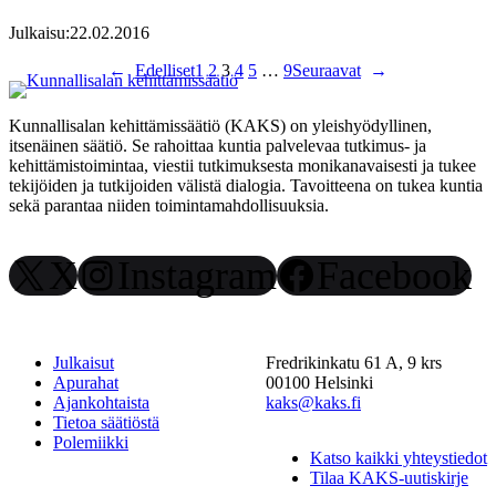
Julkaisu:
22.02.2016
←
Edelliset
1
2
3
4
5
…
9
Seuraavat
→
Kunnallisalan kehittämissäätiö (KAKS) on yleishyödyllinen,
itsenäinen säätiö. Se rahoittaa kuntia palvelevaa tutkimus- ja
kehittämistoimintaa, viestii tutkimuksesta monikanavaisesti ja tukee
tekijöiden ja tutkijoiden välistä dialogia. Tavoitteena on tukea kuntia
sekä parantaa niiden toimintamahdollisuuksia.
X
Instagram
Facebook
Julkaisut
Fredrikinkatu 61 A, 9 krs
Apurahat
00100 Helsinki
Ajankohtaista
kaks@kaks.fi
Tietoa säätiöstä
Polemiikki
Katso kaikki yhteystiedot
Tilaa KAKS-uutiskirje