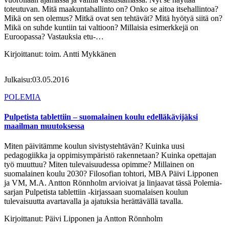
toteutuvan. Mitä maakuntahallinto on? Onko se aitoa itsehallintoa?
Mikä on sen olemus? Mitkä ovat sen tehtävät? Mitä hyötyä siitä on?
Mikä on suhde kuntiin tai valtioon? Millaisia esimerkkejä on
Euroopassa? Vastauksia etu-…
Kirjoittanut:
toim. Antti Mykkänen
Julkaisu:
03.05.2016
POLEMIA
Pulpetista tablettiin – suomalainen koulu edelläkävijäksi
maailman muutoksessa
Miten päivitämme koulun sivistystehtävän? Kuinka uusi
pedagogiikka ja oppimisympäristö rakennetaan? Kuinka opettajan
työ muuttuu? Miten tulevaisuudessa opimme? Millainen on
suomalainen koulu 2030? Filosofian tohtori, MBA Päivi Lipponen
ja VM, M.A. Antton Rönnholm arvioivat ja linjaavat tässä Polemia-
sarjan Pulpetista tablettiin -kirjassaan suomalaisen koulun
tulevaisuutta avartavalla ja ajatuksia herättävällä tavalla.
Kirjoittanut:
Päivi Lipponen ja Antton Rönnholm