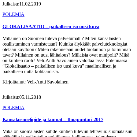
Julkaisu:
11.02.2019
POLEMIA
GLOKALISAATIO – paikallisen iso uusi kuva
Millainen on Suomen tuleva palvelumalli? Miten kansalaisten
osallistuminen varmistetaan? Kuinka älykkäät palveluteknologiat
otetaan käyttöön? Miten rakennetaan uudet tuotannon ja toiminnan
tavat? Millainen on uusi lähitalous? Millaisia ovat minipolit? Mikä
on kuntien rooli? Veli-Antti Savolainen valottaa tässä Polemiassa
”Glokalisaatio – paikallisen iso uusi kuva” maailmallisen ja
paikallisen uutta kohtaamista.
Kirjoittanut:
Veli-Antti Savolainen
Julkaisu:
05.11.2018
POLEMIA
Kansalaismielipide ja kunnat – Ilmapuntari 2017
Mikä on suomalaisten suhde kuntien tuleviin tehtäviin: suomalaisiin
päättäjiin ja vaikuttajiin politiikassa, hallinnossa, taloudessa,