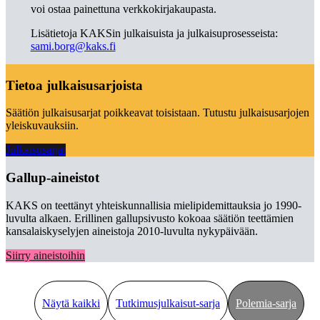
voi ostaa painettuna verkkokirjakaupasta.
Lisätietoja KAKSin julkaisuista ja julkaisuprosesseista:
sami.borg@kaks.fi
Tietoa julkaisusarjoista
Säätiön julkaisusarjat poikkeavat toisistaan. Tutustu julkaisusarjojen
yleiskuvauksiin.
Julkaisusarjat
Gallup-aineistot
KAKS on teettänyt yhteiskunnallisia mielipidemittauksia jo 1990-
luvulta alkaen. Erillinen gallupsivusto kokoaa säätiön teettämien
kansalaiskyselyjen aineistoja 2010-luvulta nykypäivään.
Siirry aineistoihin
Näytä kaikki
Tutkimusjulkaisut-sarja
Polemia-sarja