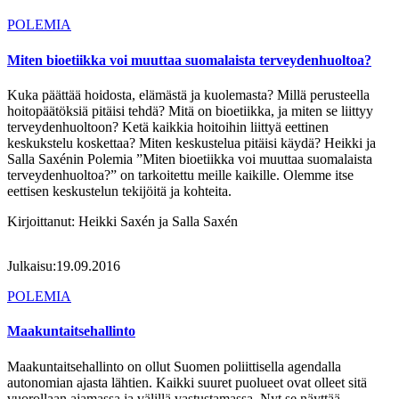
POLEMIA
Miten bioetiikka voi muuttaa suomalaista terveydenhuoltoa?
Kuka päättää hoidosta, elämästä ja kuolemasta? Millä perusteella
hoitopäätöksiä pitäisi tehdä? Mitä on bioetiikka, ja miten se liittyy
terveydenhuoltoon? Ketä kaikkia hoitoihin liittyä eettinen
keskukstelu koskettaa? Miten keskustelua pitäisi käydä? Heikki ja
Salla Saxénin Polemia ”Miten bioetiikka voi muuttaa suomalaista
terveydenhuoltoa?” on tarkoitettu meille kaikille. Olemme itse
eettisen keskustelun tekijöitä ja kohteita.
Kirjoittanut:
Heikki Saxén ja Salla Saxén
Julkaisu:
19.09.2016
POLEMIA
Maakuntaitsehallinto
Maakuntaitsehallinto on ollut Suomen poliittisella agendalla
autonomian ajasta lähtien. Kaikki suuret puolueet ovat olleet sitä
vuorollaan ajamassa ja välillä vastustamassa. Nyt se näyttää