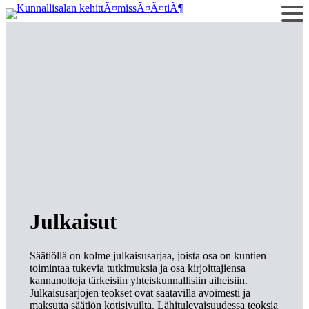
Siirry
sisältöön
Julkaisut
Säätiöllä on kolme julkaisusarjaa, joista osa on kuntien
toimintaa tukevia tutkimuksia ja osa kirjoittajiensa
kannanottoja tärkeisiin yhteiskunnallisiin aiheisiin.
Julkaisusarjojen teokset ovat saatavilla avoimesti ja
maksutta säätiön kotisivuilta. Lähitulevaisuudessa teoksia