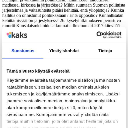
mediassa, kirkossa ja järjestöissä? Mihin suuntaan Suomen poliittista
järjestelmää ja valtasuhteita pitäisi kehittää, entä yliopistoja? Kuinka
hallitus on onnistunut politiikassaan? Entä oppositio? Kunnallisalan
kehittämissäätiön järjestyksessä 26. kyselytutkimukseen perustuva
raportti Kansalaismielipide ja kunnat – Ilmapuntari 2017 kiteyttää
kansalaisten näkemyksiä tulevista haasteista. Tutkimuksen…
Kirjoittanut:
Kunnallisalan kehittämissäätiö
Suostumus
Yksityiskohdat
Tietoja
Julkaisu:
03.01.2018
POLEMIA
Tämä sivusto käyttää evästeitä
Kunnat jälkeen soten
Käytämme evästeitä tarjoamamme sisällön ja mainosten
räätälöimiseen, sosiaalisen median ominaisuuksien
Millainen on maakuntien tuleva itsehallinto? Kuinka suoraksi
kansanvalta voi tulla? Mitä kunnat tulevaisuudessa tekevät? Miten
tukemiseen ja kävijämäärämme analysoimiseen. Lisäksi
kuntalaiset käyttävät avointa tietoa? Millaisia taitoja avoimien
jaamme sosiaalisen median, mainosalan ja analytiikka-
paikallisyhteisöjen johtaminen vaatii? Millä eväillä kaupungit ja
alan kumppaneillemme tietoja siitä, miten käytät
kunnat menestyvät? Pekka Sauri valottaa tässä Polemiassa ”Kunnat
jälkeen soten” kuntien ja maakuntien tulevaisuutta.
sivustoamme. Kumppanimme voivat yhdistää näitä
tietoja muihin tietoihin, joita olet antanut heille tai joita on
Kirjoittanut:
Pekka Sauri
kerätty, kun olet käyttänyt heidän palvelujaan.