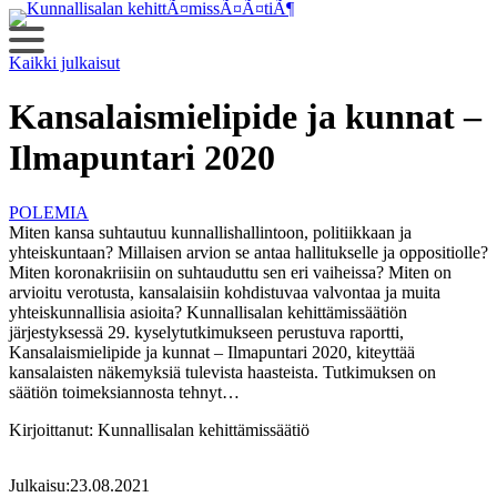
Siirry
sisältöön
Kaikki julkaisut
Kansalaismielipide ja kunnat –
Ilmapuntari 2020
POLEMIA
Miten kansa suhtautuu kunnallishallintoon, politiikkaan ja
yhteiskuntaan? Millaisen arvion se antaa hallitukselle ja oppositiolle?
Miten koronakriisiin on suhtauduttu sen eri vaiheissa? Miten on
arvioitu verotusta, kansalaisiin kohdistuvaa valvontaa ja muita
yhteiskunnallisia asioita? Kunnallisalan kehittämissäätiön
järjestyksessä 29. kyselytutkimukseen perustuva raportti,
Kansalaismielipide ja kunnat – Ilmapuntari 2020, kiteyttää
kansalaisten näkemyksiä tulevista haasteista. Tutkimuksen on
säätiön toimeksiannosta tehnyt…
Kirjoittanut:
Kunnallisalan kehittämissäätiö
Julkaisu:
23.08.2021