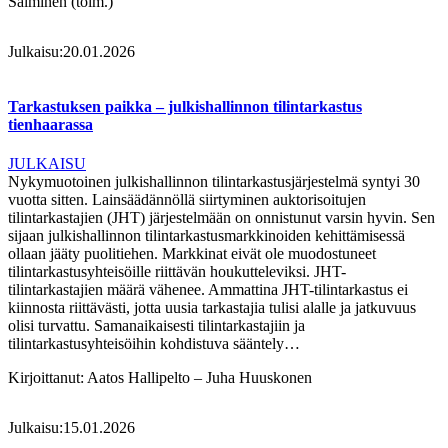
Salminen (toim.)
Julkaisu:
20.01.2026
Tarkastuksen paikka – julkishallinnon tilintarkastus
tienhaarassa
JULKAISU
Nykymuotoinen julkishallinnon tilintarkastusjärjestelmä syntyi 30
vuotta sitten. Lainsäädännöllä siirtyminen auktorisoitujen
tilintarkastajien (JHT) järjestelmään on onnistunut varsin hyvin. Sen
sijaan julkishallinnon tilintarkastusmarkkinoiden kehittämisessä
ollaan jääty puolitiehen. Markkinat eivät ole muodostuneet
tilintarkastusyhteisöille riittävän houkutteleviksi. JHT-
tilintarkastajien määrä vähenee. Ammattina JHT-tilintarkastus ei
kiinnosta riittävästi, jotta uusia tarkastajia tulisi alalle ja jatkuvuus
olisi turvattu. Samanaikaisesti tilintarkastajiin ja
tilintarkastusyhteisöihin kohdistuva sääntely…
Kirjoittanut:
Aatos Hallipelto – Juha Huuskonen
Julkaisu:
15.01.2026