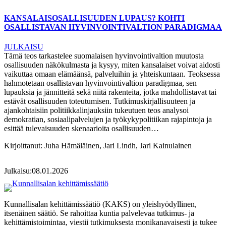
KANSALAISOSALLISUUDEN LUPAUS? KOHTI
OSALLISTAVAN HYVINVOINTIVALTION PARADIGMAA
JULKAISU
Tämä teos tarkastelee suomalaisen hyvinvointivaltion muutosta
osallisuuden näkökulmasta ja kysyy, miten kansalaiset voivat aidosti
vaikuttaa omaan elämäänsä, palveluihin ja yhteiskuntaan. Teoksessa
hahmotetaan osallistavan hyvinvointivaltion paradigmaa, sen
lupauksia ja jännitteitä sekä niitä rakenteita, jotka mahdollistavat tai
estävät osallisuuden toteutumisen. Tutkimuskirjallisuuteen ja
ajankohtaisiin politiikkalinjauksiin tukeutuen teos analysoi
demokratian, sosiaalipalvelujen ja työkykypolitiikan rajapintoja ja
esittää tulevaisuuden skenaarioita osallisuuden…
Kirjoittanut:
Juha Hämäläinen, Jari Lindh, Jari Kainulainen
Julkaisu:
08.01.2026
Kunnallisalan kehittämissäätiö (KAKS) on yleishyödyllinen,
itsenäinen säätiö. Se rahoittaa kuntia palvelevaa tutkimus- ja
kehittämistoimintaa, viestii tutkimuksesta monikanavaisesti ja tukee