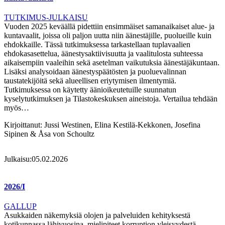
TUTKIMUS-JULKAISU
Vuoden 2025 keväällä pidettiin ensimmäiset samanaikaiset alue- ja
kuntavaalit, joissa oli paljon uutta niin äänestäjille, puolueille kuin
ehdokkaille. Tässä tutkimuksessa tarkastellaan tuplavaalien
ehdokasasettelua, äänestysaktiivisuutta ja vaalitulosta suhteessa
aikaisempiin vaaleihin sekä asetelman vaikutuksia äänestäjäkuntaan.
Lisäksi analysoidaan äänestyspäätösten ja puoluevalinnan
taustatekijöitä sekä alueellisen eriytymisen ilmentymiä.
Tutkimuksessa on käytetty äänioikeutetuille suunnatun
kyselytutkimuksen ja Tilastokeskuksen aineistoja. Vertailua tehdään
myös…
Kirjoittanut:
Jussi Westinen, Elina Kestilä-Kekkonen, Josefina
Sipinen & Åsa von Schoultz
Julkaisu:
05.02.2026
2026/I
GALLUP
Asukkaiden näkemyksiä olojen ja palveluiden kehityksestä
kotikunnassa lähivuosina, mielipiteet korruption yleisyydestä