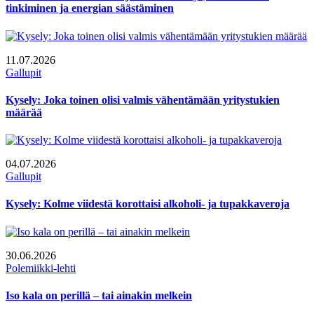
tinkiminen ja energian säästäminen
11.07.2026
Gallupit
Kysely: Joka toinen olisi valmis vähentämään yritystukien
määrää
04.07.2026
Gallupit
Kysely: Kolme viidestä korottaisi alkoholi- ja tupakkaveroja
30.06.2026
Polemiikki-lehti
Iso kala on perillä – tai ainakin melkein