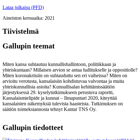
Lataa julkaisu (PFD)
Aineiston keruuaika:
2021
Tiivistelmä
Gallupin teemat
Miten kansa suhtautuu kunnallishallintoon, politiikkaan ja
yhteiskuntaan? Millaisen arvion se antaa hallitukselle ja oppositiolle?
Miten koronakriisiin on suhtauduttu sen eri vaiheissa? Miten on
arvioitu verotusta, kansalaisiin kohdistuvaa valvontaa ja muita
yhteiskunnallisia asioita? Kunnallisalan kehittämissäätiön
järjestyksessä 29. kyselytutkimukseen perustuva raportti,
Kansalaismielipide ja kunnat – Ilmapuntari 2020, kiteyttää
kansalaisten näkemyksiä tulevista haasteista. Tutkimuksen on
säätiön toimeksiannosta tehnyt Kantar TNS Oy.
Gallupin tiedotteet