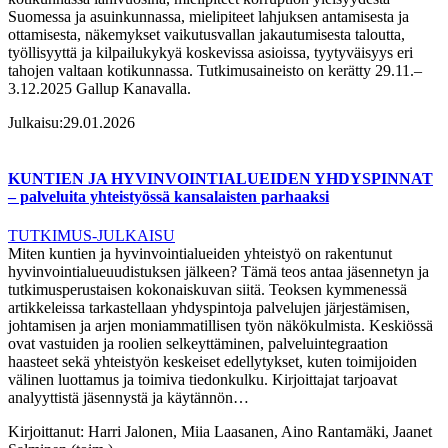
Suomessa ja asuinkunnassa, mielipiteet lahjuksen antamisesta ja
ottamisesta, näkemykset vaikutusvallan jakautumisesta taloutta,
työllisyyttä ja kilpailukykyä koskevissa asioissa, tyytyväisyys eri
tahojen valtaan kotikunnassa. Tutkimusaineisto on kerätty 29.11.–
3.12.2025 Gallup Kanavalla.
Julkaisu:
29.01.2026
KUNTIEN JA HYVINVOINTIALUEIDEN YHDYSPINNAT
– palveluita yhteistyössä kansalaisten parhaaksi
TUTKIMUS-JULKAISU
Miten kuntien ja hyvinvointialueiden yhteistyö on rakentunut
hyvinvointialueuudistuksen jälkeen? Tämä teos antaa jäsennetyn ja
tutkimusperustaisen kokonaiskuvan siitä. Teoksen kymmenessä
artikkeleissa tarkastellaan yhdyspintoja palvelujen järjestämisen,
johtamisen ja arjen moniammatillisen työn näkökulmista. Keskiössä
ovat vastuiden ja roolien selkeyttäminen, palveluintegraation
haasteet sekä yhteistyön keskeiset edellytykset, kuten toimijoiden
välinen luottamus ja toimiva tiedonkulku. Kirjoittajat tarjoavat
analyyttistä jäsennystä ja käytännön…
Kirjoittanut:
Harri Jalonen, Miia Laasanen, Aino Rantamäki, Jaanet