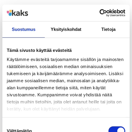
DEMOKRATIAA EUROILLA – Valtuustoryhmien ja
puolueiden rahoitus hyvinvointialueilla
Suostumus
Yksityiskohdat
Tietoja
TUTKIMUS-JULKAISU
Kirja kartoittaa 2020-luvun alussa tehdyn sosiaali- ja terveyspalvelu-
uudistuksen vaikutuksia poliittisen järjestötoiminnan
rahoituspohjaan. Kyse on samalla suomalaisen puoluerahoituksen
Tämä sivusto käyttää evästeitä
perusteista. Teos tekee selkoa hyvinvointialueiden tavasta tukea eri
tavoin puolueiden järjestötoimintaa. Paljonko ja mille tahoille tukea
Käytämme evästeitä tarjoamamme sisällön ja mainosten
on jaettu? Miten jaettuja avustuksia on käytetty ja miten ne
räätälöimiseen, sosiaalisen median ominaisuuksien
palvelevat puolueiden talousjärjestelyjä? Tutkimus tukeutuu
hyvinvointialueiden itsensä tuottamiin julkisiin asiakirjoihin, kuten
tukemiseen ja kävijämäärämme analysoimiseen. Lisäksi
pöytäkirjoihin,…
jaamme sosiaalisen median, mainosalan ja analytiikka-
alan kumppaneillemme tietoja siitä, miten käytät
Kirjoittanut:
Tomi Venho
sivustoamme. Kumppanimme voivat yhdistää näitä
tietoja muihin tietoihin, joita olet antanut heille tai joita on
Julkaisu:
08.06.2026
kerätty, kun olet käyttänyt heidän palvelujaan.
Lohen sukua – työllisyyspalvelujen tie kuntiin
Suostumuksen
POLEMIA
Välttämätön
valinta