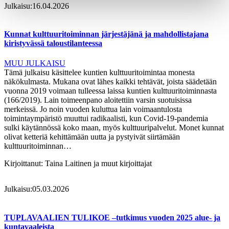
Julkaisu:
16.04.2026
Kunnat kulttuuritoiminnan järjestäjänä ja mahdollistajana
kiristyvässä taloustilanteessa
MUU JULKAISU
Tämä julkaisu käsittelee kuntien kulttuuritoimintaa monesta
näkökulmasta. Mukana ovat lähes kaikki tehtävät, joista säädetään
vuonna 2019 voimaan tulleessa laissa kuntien kulttuuritoiminnasta
(166/2019). Lain toimeenpano aloitettiin varsin suotuisissa
merkeissä. Jo noin vuoden kuluttua lain voimaantulosta
toimintaympäristö muuttui radikaalisti, kun Covid-19-pandemia
sulki käytännössä koko maan, myös kulttuuripalvelut. Monet kunnat
olivat ketteriä kehittämään uutta ja pystyivät siirtämään
kulttuuritoiminnan…
Kirjoittanut:
Taina Laitinen ja muut kirjoittajat
Julkaisu:
05.03.2026
TUPLAVAALIEN TULIKOE –tutkimus vuoden 2025 alue- ja
kuntavaaleista