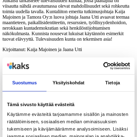
Julkaisu tarkastelee tulevaisuuden kuntaa, jossa päättäjillä on
viisautta nähdä avautumassa olevat mahdollisuudet sekä rohkeutta
toimia uudella tavalla. Kuntaliiton emerita tutkimusjohtaja Kaija
Majoinen ja Tamora Oy:n luova johtaja Jaana Utti avaavat teemaa
maantieteen, paikallisidentiteetin, resurssien, työllisyydenhoidon,
nerokkaan kuntademokratian sekä henkilöstöjohtamisen
näkökulmasta. Kunnista nousevat lukuisat käytännön esimerkit
tuovat elävyyttä. Tulevaisuuden kunta on tekemisen asia!
Kirjoittanut:
Kaija Majoinen ja Jaana Utti
Julkaisu:
22.01.2025
POLEMIA
Suostumus
Yksityiskohdat
Tietoja
HARVINAINEN HETKI – Hyvinvointivaltio valinkauhassa
Vaalikauden 2023–2027 aikana monet hyvinvointivaltion
Tämä sivusto käyttää evästeitä
institutionaaliset rakenteet ovat valinkauhassa. Se on harvinainen
hetki suomalaisen sosiaali- ja terveyspolitiikan satavuotisessa
Käytämme evästeitä tarjoamamme sisällön ja mainosten
historiassa. Tässä teoksessa sosiaali- ja terveyspolitiikan professori
Juho Saari analysoi hallituskauden alkupuolella tehtyjen leikkausten
räätälöimiseen, sosiaalisen median ominaisuuksien
ja uudistusten vaikutuksia suomalaiseen hyvinvointivaltioon. Se
tukemiseen ja kävijämäärämme analysoimiseen. Lisäksi
kartoittaa muutosten taustat, arvioi muutoksia sosiaalisten riskien
jaamme sosiaalisen median, mainosalan ja analytiikka-