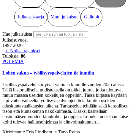
Julkaisut-sarja
Muut julkaisut
Gallupit
Hae julkaisuista
Julkaisuvuosi
1997
2026
Nollaa rajaukset
Tuloksia:
86
POLEMIA
Lohen sukua – työllisyyspalvelujen tie kuntiin
Työllisyyspalvelut siirtyivät valtiolta kunnille vuoden 2025 alussa.
Tällä historiallisella uudistuksella on pitkät juuret, jotka ulottuvat
muun muassa useiden kokeilujen oppeihin. Tässä kirjassa käydään
läpi vaihe vaiheelta työllisyyspalvelujen tietä kuntiin useiden
eduskuntavaalikausien aikana. Tarkastelua tehdään sekä kansallisen
tason että kuntakentän näkökulmasta. Lisäksi käsitellään
ensimmäisen vuoden kipukohtia ja oppeja. Lopuksi nostetaan katse
kohti tulevaa hallitusohjelmaa ja elinvoimakunnan…
Kirjoittanut:
Erja Lindberg ja Timo Reina