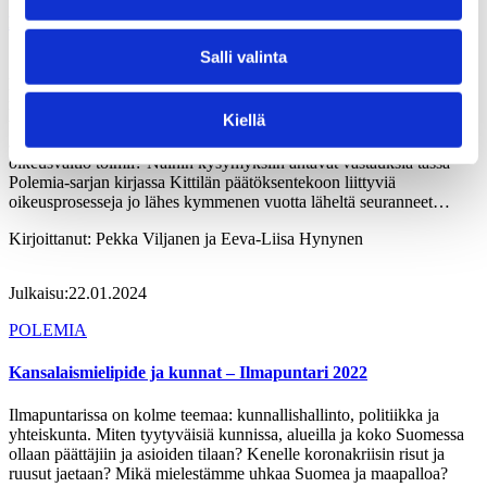
Kittilän opetukset Kirja oikeusvaltiosta ja virkavastuusta
Salli valinta
Suomessa on tuhansia luottamushenkilöitä kunnissa, maakunnissa ja
hyvinvointialueilla. Missä kulkevat laillisen ja laittoman päätöksen
rajat? Milloin luottamushenkilö joutuu rikosoikeudelliseen
Kiellä
vastuuseen? Kuinka luovaa oikeudenkäyttö voi olla? Voiko jollakin
alueella olla oma lakinsa ja sille oma tulkintansa? Kuinka
oikeusvaltio toimii? Näihin kysymyksiin antavat vastauksia tässä
Polemia-sarjan kirjassa Kittilän päätöksentekoon liittyviä
oikeusprosesseja jo lähes kymmenen vuotta läheltä seuranneet…
Kirjoittanut:
Pekka Viljanen ja Eeva-Liisa Hynynen
Julkaisu:
22.01.2024
POLEMIA
Kansalaismielipide ja kunnat – Ilmapuntari 2022
Ilmapuntarissa on kolme teemaa: kunnallishallinto, politiikka ja
yhteiskunta. Miten tyytyväisiä kunnissa, alueilla ja koko Suomessa
ollaan päättäjiin ja asioiden tilaan? Kenelle koronakriisin risut ja
ruusut jaetaan? Mikä mielestämme uhkaa Suomea ja maapalloa?