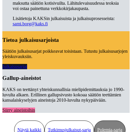
maksutta säätiön kotisivuilta. Lähitulevaisuudessa teoksia
voi ostaa painettuna verkkokirjakaupasta.
Lisätietoja KAKSin julkaisuista ja julkaisuprosesseista:
sami.borg@kaks.fi
Tietoa julkaisusarjoista
Säätiön julkaisusarjat poikkeavat toisistaan. Tutustu julkaisusarjojen
yleiskuvauksiin.
Julkaisusarjat
Gallup-aineistot
KAKS on teettänyt yhteiskunnallisia mielipidemittauksia jo 1990-
luvulta alkaen. Erillinen gallupsivusto kokoaa säätiön teettämien
kansalaiskyselyjen aineistoja 2010-luvulta nykypäivään.
Siirry aineistoihin
Näytä kaikki
Tutkimusjulkaisut-sarja
Polemia-sarja