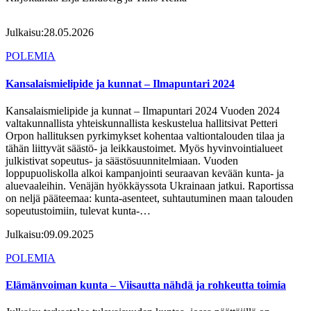
Julkaisu:
28.05.2026
POLEMIA
Kansalaismielipide ja kunnat – Ilmapuntari 2024
Kansalaismielipide ja kunnat – Ilmapuntari 2024 Vuoden 2024
valtakunnallista yhteiskunnallista keskustelua hallitsivat Petteri
Orpon hallituksen pyrkimykset kohentaa valtiontalouden tilaa ja
tähän liittyvät säästö- ja leikkaustoimet. Myös hyvinvointialueet
julkistivat sopeutus- ja säästösuunnitelmiaan. Vuoden
loppupuoliskolla alkoi kampanjointi seuraavan kevään kunta- ja
aluevaaleihin. Venäjän hyökkäyssota Ukrainaan jatkui. Raportissa
on neljä pääteemaa: kunta-asenteet, suhtautuminen maan talouden
sopeutustoimiin, tulevat kunta-…
Julkaisu:
09.09.2025
POLEMIA
Elämänvoiman kunta – Viisautta nähdä ja rohkeutta toimia