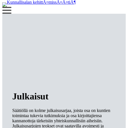
Siirry
sisältöön
Julkaisut
Säätiöllä on kolme julkaisusarjaa, joista osa on kuntien
toimintaa tukevia tutkimuksia ja osa kirjoittajiensa
kannanottoja tärkeisiin yhteiskunnallisiin aiheisiin.
Julkaisusarjojen teokset ovat saatavilla avoimesti ja