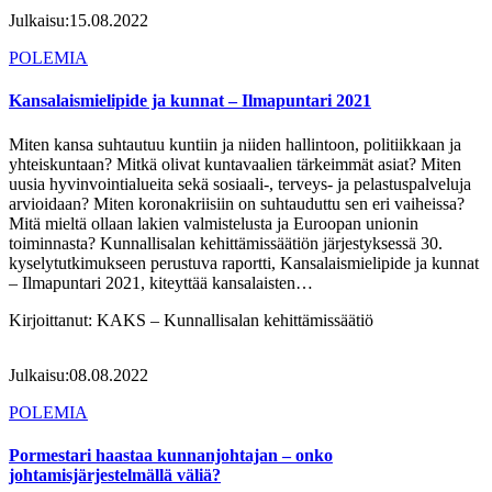
Julkaisu:
15.08.2022
POLEMIA
Kansalaismielipide ja kunnat – Ilmapuntari 2021
Miten kansa suhtautuu kuntiin ja niiden hallintoon, politiikkaan ja
yhteiskuntaan? Mitkä olivat kuntavaalien tärkeimmät asiat? Miten
uusia hyvinvointialueita sekä sosiaali-, terveys- ja pelastuspalveluja
arvioidaan? Miten koronakriisiin on suhtauduttu sen eri vaiheissa?
Mitä mieltä ollaan lakien valmistelusta ja Euroopan unionin
toiminnasta? Kunnallisalan kehittämissäätiön järjestyksessä 30.
kyselytutkimukseen perustuva raportti, Kansalaismielipide ja kunnat
– Ilmapuntari 2021, kiteyttää kansalaisten…
Kirjoittanut:
KAKS – Kunnallisalan kehittämissäätiö
Julkaisu:
08.08.2022
POLEMIA
Pormestari haastaa kunnanjohtajan – onko
johtamisjärjestelmällä väliä?