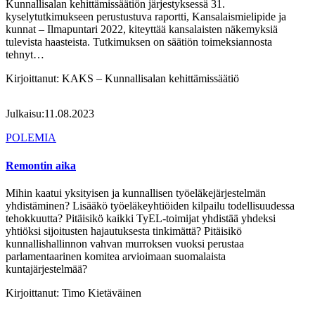
Kunnallisalan kehittämissäätiön järjestyksessä 31.
kyselytutkimukseen perustustuva raportti, Kansalaismielipide ja
kunnat – Ilmapuntari 2022, kiteyttää kansalaisten näkemyksiä
tulevista haasteista. Tutkimuksen on säätiön toimeksiannosta
tehnyt…
Kirjoittanut:
KAKS – Kunnallisalan kehittämissäätiö
Julkaisu:
11.08.2023
POLEMIA
Remontin aika
Mihin kaatui yksityisen ja kunnallisen työeläkejärjestelmän
yhdistäminen? Lisääkö työeläkeyhtiöiden kilpailu todellisuudessa
tehokkuutta? Pitäisikö kaikki TyEL-toimijat yhdistää yhdeksi
yhtiöksi sijoitusten hajautuksesta tinkimättä? Pitäisikö
kunnallishallinnon vahvan murroksen vuoksi perustaa
parlamentaarinen komitea arvioimaan suomalaista
kuntajärjestelmää?
Kirjoittanut:
Timo Kietäväinen