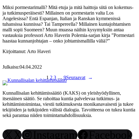
Miksi pormestarimalli? Mitä etuja ja mitä haittoja siitä on kokemus-
ja tutkimusperäisesti? Millainen on pormestarin valta Los
Angelesissa? Entä Espanjan, Italian ja Ranskan kymmenissä
tuhansissa kunnissa? Tai Tampereella? Millainen kuntajohtamisen
malli sopii Suomeen? Muun muassa näihin kysymyksiin antaa
vastauksia professori Arto Haverin Polemia-sarjan kirja ”Pormestari
haastaa kunnanjohtajan – onko johtamismallilla väliä?”
Kirjoittanut:
Arto Haveri
Julkaisu:
04.04.2022
1
2
3
…
9
Seuraavat
→
Kunnallisalan kehittämissäätiö (KAKS) on yleishyödyllinen,
itsenäinen säätiö. Se rahoittaa kuntia palvelevaa tutkimus- ja
kehittämistoimintaa, viestii tutkimuksesta monikanavaisesti ja tukee
tekijöiden ja tutkijoiden välistä dialogia. Tavoitteena on tukea kuntia
sekä parantaa niiden toimintamahdollisuuksia.
X
Instagram
Facebook